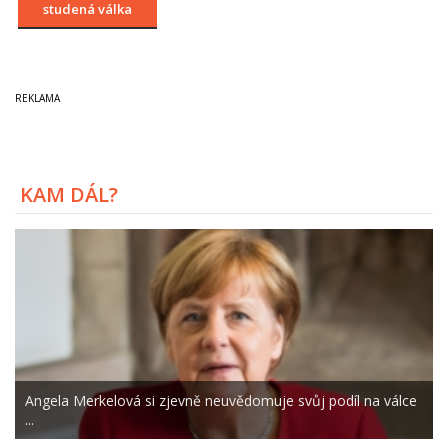
studená válka
KAM DÁL?
Angela Merkelová si zjevně neuvědomuje svůj podíl na válce
...