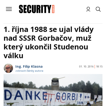
1. října 1988 se ujal vlády
nad SSSR Gorbačov, muž
který ukončil Studenou
válku
Ing. Filip Klasna
01. 10. 2016
18:15
zobrazit články autora