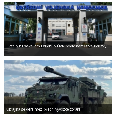
Detaily k třaskavému auditu v ÚVN podle náměstka Perutky:
...
Ukrajina se dere mezi přední vývozce zbraní