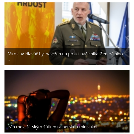
Miroslav Hlaváč byl navržen na pozici náčelníka Generálního
...
Írán mezi šíitským šátkem a perskou minisukní