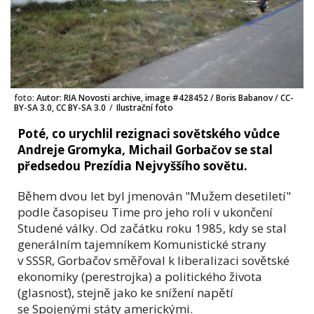
foto:
Autor: RIA Novosti archive, image #428452 / Boris Babanov / CC-
BY-SA 3.0, CC BY-SA 3.0
/
Ilustrační foto
Poté, co urychlil rezignaci sovětského vůdce
Andreje Gromyka, Michail Gorbačov se stal
předsedou Prezídia Nejvyššího sovětu.
Během dvou let byl jmenován "Mužem desetiletí"
podle časopiseu Time pro jeho roli v ukončení
Studené války. Od začátku roku 1985, kdy se stal
generálním tajemníkem Komunistické strany
v SSSR, Gorbačov směřoval k liberalizaci sovětské
ekonomiky (perestrojka) a politického života
(glasnosť), stejně jako ke snížení napětí
se Spojenými státy americkými.