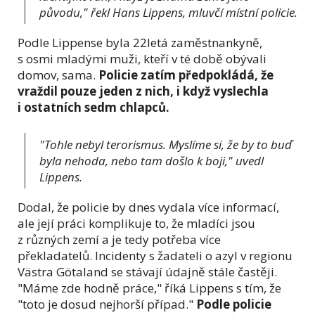
původu," řekl Hans Lippens, mluvčí místní policie.
Podle Lippense byla 22letá zaměstnankyně,
s osmi mladými muži, kteří v té době obývali
domov, sama.
Policie zatím předpokládá, že
vraždil pouze jeden z nich, i když vyslechla
i ostatních sedm chlapců.
"Tohle nebyl terorismus. Myslíme si, že by to buď
byla nehoda, nebo tam došlo k boji," uvedl
Lippens.
Dodal, že policie by dnes vydala více informací,
ale její práci komplikuje to, že mladíci jsou
z různých zemí a je tedy potřeba více
překladatelů. Incidenty s žadateli o azyl v regionu
Västra Götaland se stávají údajně stále častěji.
"Máme zde hodně práce," říká Lippens s tím, že
"toto je dosud nejhorší případ."
Podle policie