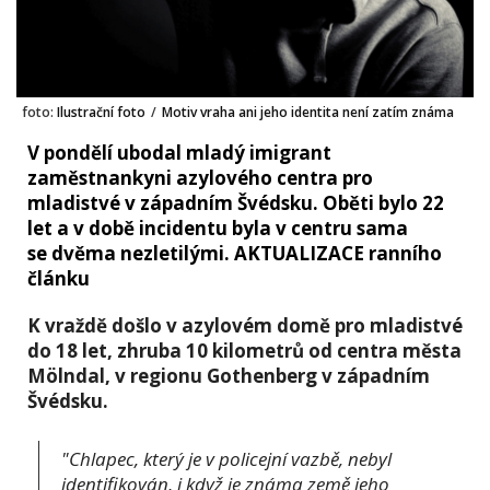
foto:
Ilustrační foto
/
Motiv vraha ani jeho identita není zatím známa
V pondělí ubodal mladý imigrant
zaměstnankyni azylového centra pro
mladistvé v západním Švédsku. Oběti bylo 22
let a v době incidentu byla v centru sama
se dvěma nezletilými. AKTUALIZACE ranního
článku
K vraždě došlo v azylovém domě pro mladistvé
do 18 let, zhruba 10 kilometrů od centra města
Mölndal, v regionu Gothenberg v západním
Švédsku.
"Chlapec, který je v policejní vazbě, nebyl
identifikován, i když je známa země jeho