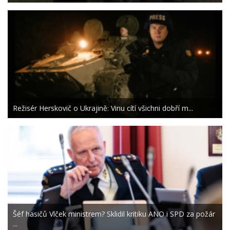
Režisér Herskovič o Ukrajině: Vinu cítí všichni dobří m...
Šéf hasičů Vlček ministrem? Sklidil kritiku ANO i SPD za požár
...