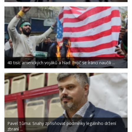
40 tisíc amerických vojáků a hlad: Proč se Íránci naučili ...
Pavel Tůma: Snahy zpřísňovat podmínky legálního držení
zbraní ...