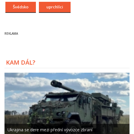
Švédsko
uprchlíci
KAM DÁL?
Ukrajina se dere mezi přední vývozce zbraní