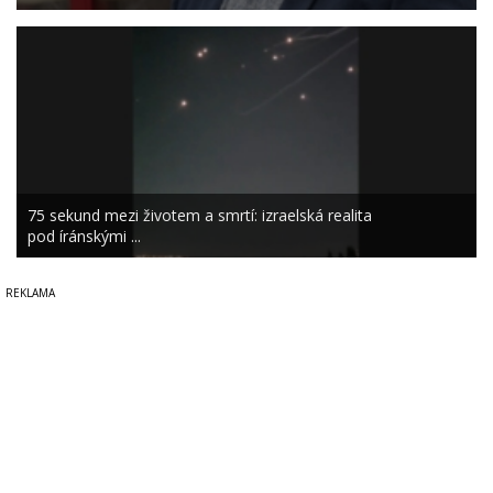
75 sekund mezi životem a smrtí: izraelská realita
pod íránskými ...