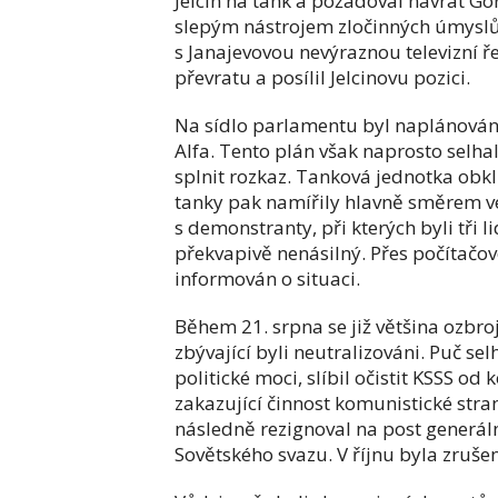
Jelcin na tank a požadoval návrat 
slepým nástrojem zločinných úmyslů 
s Janajevovou nevýraznou televizní 
převratu a posílil Jelcinovu pozici.
Na sídlo parlamentu byl naplánován 
Alfa. Tento plán však naprosto selha
splnit rozkaz. Tanková jednotka obkl
tanky pak namířily hlavně směrem ven
s demonstranty, při kterých byli tři 
překvapivě nenásilný. Přes počítačov
informován o situaci.
Během 21. srpna se již většina ozbr
zbývající byli neutralizováni. Puč sel
politické moci, slíbil očistit KSSS od 
zakazující činnost komunistické str
následně rezignoval na post generál
Sovětského svazu. V říjnu byla zruše