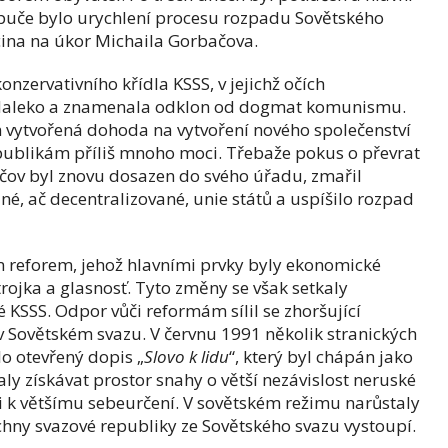
 puče bylo urychlení procesu rozpadu Sovětského
cina na úkor Michaila Gorbačova.
onzervativního křídla KSSS, v jejichž očích
š daleko a znamenala odklon od dogmat komunismu.
 vytvořená dohoda na vytvoření nového společenství
publikám příliš mnoho moci. Třebaže pokus o převrat
ačov byl znovu dosazen do svého úřadu, zmařil
é, ač decentralizované, unie států a uspíšilo rozpad
 reforem, jehož hlavními prvky byly ekonomické
rojka a glasnosť. Tyto změny se však setkaly
KSSS. Odpor vůči reformám sílil se zhoršující
v Sovětském svazu. V červnu 1991 několik stranických
o otevřený dopis „
Slovo k lidu
“, který byl chápán jako
aly získávat prostor snahy o větší nezávislost neruské
i k většímu sebeurčení. V sovětském režimu narůstaly
chny svazové republiky ze Sovětského svazu vystoupí.