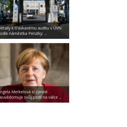
etaily k třaskavému auditu v ÚVN
odle náměstka Perutky: ...
ngela Merkelová si zjevně
euvědomuje svůj podíl na válce ...