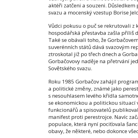
aktéři zatčeni a souzeni. Důsledkem
svazu a mocenský vzestup Borise Jel
Vůdci pokusu o puč se rekrutovali z k
hospodářská přestavba zašla příli
Také se obávali toho, že Gorbačovem
suverénních států dává svazovým re
ztroskotal již po třech dnech a Gorb
Gorbačovovy naděje na přetrvání jedn
Sovětského svazu.
Roku 1985 Gorbačov zahájil program
a politické změny, známé jako perest
s nesouhlasem levého křídla samotné 
se ekonomickou a politickou situací 
funkcionářů a spisovatelů publikoval
manifest proti perestrojce. Navíc zač
populace, která nyní pociťovala šanc
obavy, že některé, nebo dokonce vše