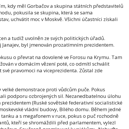
ím, kdy měl Gorbačov a skupina státních představitelů
odu, pokusila se skupina, která se sama
tav, uchvátit moc v Moskvě. Všichni účastníci získali
en a tudíž uvolněn ze svých politických úřadů.
j Janajev, byl jmenován prozatímním prezidentem.
kusu o převrat na dovolené ve Forosu na Krymu. Tam
žován v domácím vězení poté, co odmítl schválit
t své pravomoci na viceprezidenta. Zůstal zde
y velké demonstrace proti vůdcům puče. Pokus
skali podporu ozbrojených sil. Nezanedbatelnou úlohu
 prezidentem (Ruské sovětské federativní socialistické
z moskevské vládní budovy, Bílého domu. Během jedné
 na tanku a s megafonem v ruce, pokus o puč rozhodně
antů, kteří se shromáždili před parlamentem, vylezl