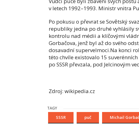
Vůdci puče byli zbaveni svých postů 
v letech 1992–1993. Ministr vnitra 
Po pokusu o převrat se Sovětský svaz
republiky jedna po druhé vyhlásily sv
kontrolu nad médii a klíčovými vlád
Gorbačova, jenž byl až do svého ods
dosavadní supervelmoci.Na konci ro
této chvíle existovalo 15 suverénních
po SSSR převzala, pod Jelcinovým ve
Zdroj: wikipedia.cz
TAGY
SSSR
puč
Michail Gorba