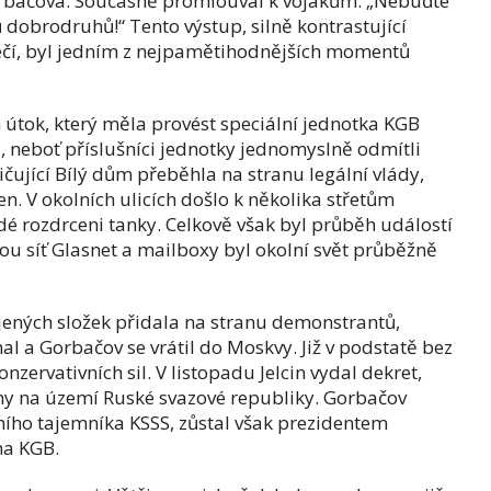
Gorbačova. Současně promlouval k vojákům: „Nebuďte
dobrodruhů!“ Tento výstup, silně kontrastující
řečí, byl jedním z nejpamětihodnějších momentů
útok, který měla provést speciální jednotka KGB
l, neboť příslušníci jednotky jednomyslně odmítli
ičující Bílý dům přeběhla na stranu legální vlády,
. V okolních ulicích došlo k několika střetům
lidé rozdrceni tanky. Celkově však byl průběh událostí
ou síť Glasnet a mailboxy byl okolní svět průběžně
ojených složek přidala na stranu demonstrantů,
hal a Gorbačov se vrátil do Moskvy. Již v podstatě bez
konzervativních sil. V listopadu Jelcin vydal dekret,
any na území Ruské svazové republiky. Gorbačov
ního tajemníka KSSS, zůstal však prezidentem
na KGB.