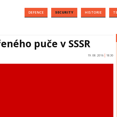
DEFENCE
SECURITY
HISTORIE
T
řeného puče v SSSR
19. 08. 2016
18:30