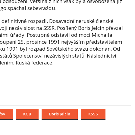
a odsouzeni. Většina z nich však byla osvobozena již
Pugo spáchal sebevraždu.
 definitivně rozpadl. Dosavadní neruské členské
oji nezávislost na SSSR. Posílený Boris Jelcin převzal
ními úřady. Postupně odstavil od moci Michaila
toupení 25. prosince 1991 nejvyšším představitelem
ku 1991 byl rozpad Sovětského svazu dokonán. Od
 států Společenství nezávislých států. Následnictví
dením, Ruská federace.
čov
KGB
Boris Jelcin
KSSS