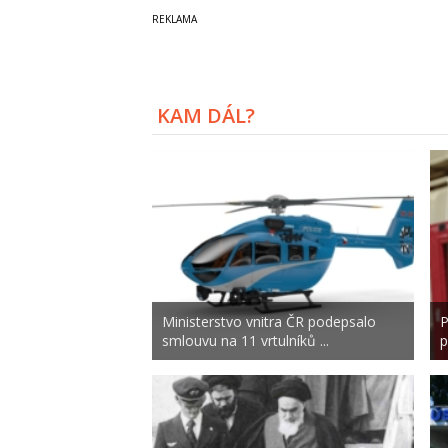
KAM DÁL?
Ministerstvo vnitra ČR podepsalo
P
smlouvu na 11 vrtulníků ...
p