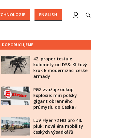
ECHNOLOGIE
ENGLISH
DOPORUČUJEME
42. prapor testuje
kulomety od DSS: Klíčový
krok k modernizaci české
armády
PGZ zvažuje odkup
Explosie: míří polský
gigant obranného
průmyslu do Česka?
LÚV Flyer 72 HD pro 43.
pluk: nová éra mobility
českých výsadkářů