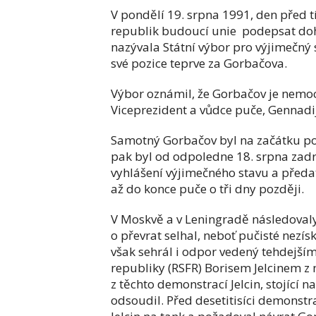
V pondělí 19. srpna 1991, den před t
republik budoucí unie podepsat doh
nazývala Státní výbor pro výjimečný s
své pozice teprve za Gorbačova.
Výbor oznámil, že Gorbačov je nemoc
Viceprezident a vůdce puče, Gennadi
Samotný Gorbačov byl na začátku po
pak byl od odpoledne 18. srpna zadr
vyhlášení výjimečného stavu a předa
až do konce puče o tři dny později.
V Moskvě a v Leningradě následoval
o převrat selhal, neboť pučisté nezí
však sehrál i odpor vedený tehdejším
republiky (RSFR) Borisem Jelcinem 
z těchto demonstrací Jelcin, stojící
odsoudil. Před desetitisíci demonstr