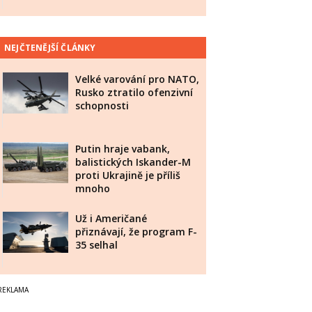
NEJČTENĚJŠÍ ČLÁNKY
Velké varování pro NATO,
Rusko ztratilo ofenzivní
schopnosti
Putin hraje vabank,
balistických Iskander-M
proti Ukrajině je příliš
mnoho
Už i Američané
přiznávají, že program F-
35 selhal