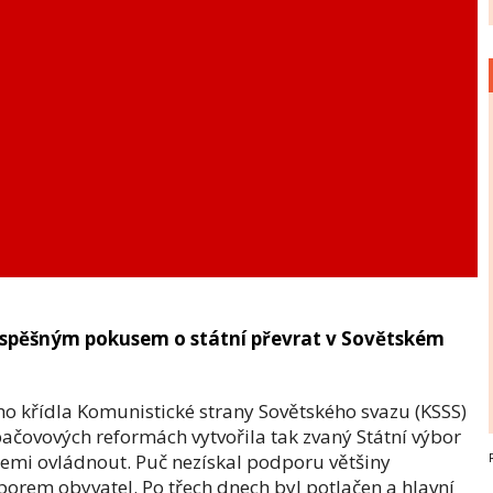
 neúspěšným pokusem o státní převrat v Sovětském
ho křídla Komunistické strany Sovětského svazu (KSSS)
čovových reformách vytvořila tak zvaný Státní výbor
 zemi ovládnout. Puč nezískal podporu většiny
dporem obyvatel. Po třech dnech byl potlačen a hlavní