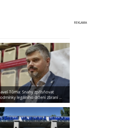
avel Tůma: Snahy zpřísňovat
odmínky legálního držení zbraní ...