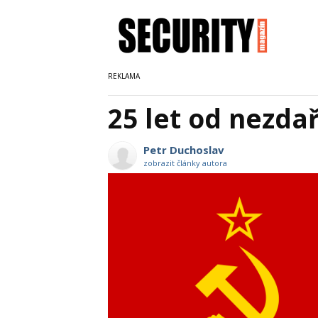
25 let od nezda
Petr Duchoslav
zobrazit články autora