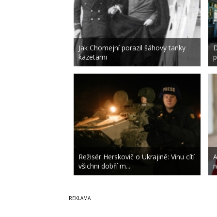
Jak Chomejní porazil šáhovy tanky
D
kazetami
p
Režisér Herskovič o Ukrajině: Vinu cítí
A
všichni dobří m...
n