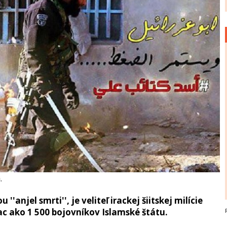
.
'anjel smrti'', je veliteľ irackej šiitskej milície
ac ako 1 500 bojovníkov Islamské štátu.