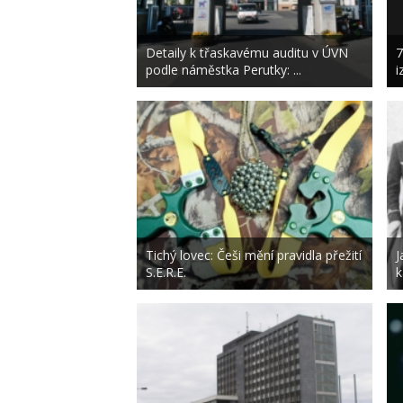
Detaily k třaskavému auditu v ÚVN
7
podle náměstka Perutky: ...
i
Tichý lovec: Češi mění pravidla přežití
J
S.E.R.E.
k