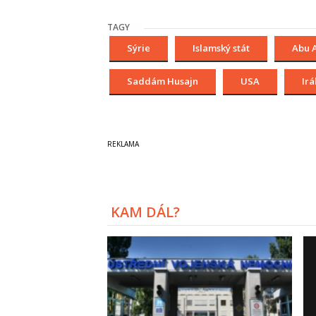
TAGY
Sýrie
Islamský stát
Abu 
Saddám Husajn
USA
Irá
KAM DÁL?