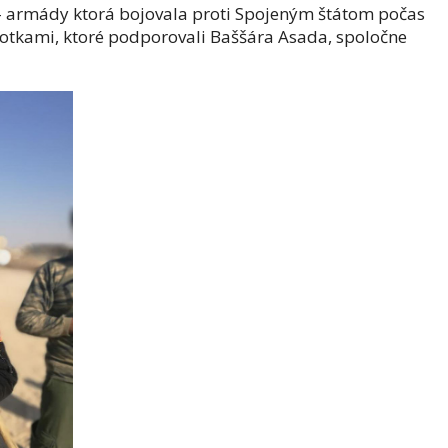
a- armády ktorá bojovala proti Spojeným štátom počas
ednotkami, ktoré podporovali Baššára Asada, spoločne