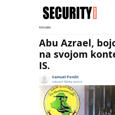
Abu Azrael, boj
na svojom konte
IS.
Samuel Poništ
zobrazit články autora