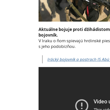
Aktuálne bojuje proti džihádisto
bojovník.
V Iraku o ňom spievajú hrdinské pie
s jeho podobizňou.
Irácký bojovník a postrach IS Ab