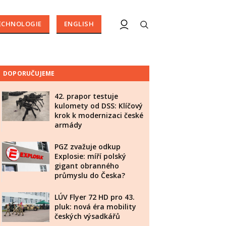
ECHNOLOGIE
ENGLISH
DOPORUČUJEME
42. prapor testuje
kulomety od DSS: Klíčový
krok k modernizaci české
armády
PGZ zvažuje odkup
Explosie: míří polský
gigant obranného
průmyslu do Česka?
LÚV Flyer 72 HD pro 43.
pluk: nová éra mobility
českých výsadkářů