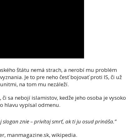
amského štátu nemá strach, a nerobí mu problém
vyznania. Je to pre neho česť bojovať proti IS, či už
sunitmi, na tom mu nezáleží.
 či sa nebojí islamistov, kedže jeho osoba je vysoko
ho hlavu vypísal odmenu.
j slogan znie – privítaj smrť, ak ti ju osud prináša.”
ter, manmagazine.sk, wikipedia.