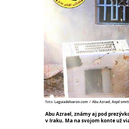
foto:
Laguiadelvaron.com
/
Abu Azrael, Anjel smrti
Abu Azrael, známy aj pod prezývkou '
v Iraku. Ma na svojom konte už vi