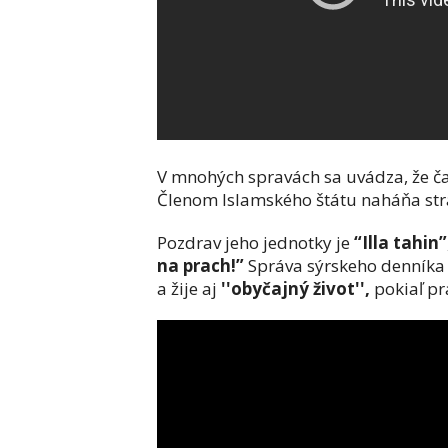
V mnohých spravách sa uvádza, že ča
Členom Islamského štátu nahá
ň
a st
Pozdrav jeho jednotky je
“Illa tahin”
na prach!”
Správa sýrskeho denníka z
a žije aj
''obyčajný život'',
pokiaľ pr