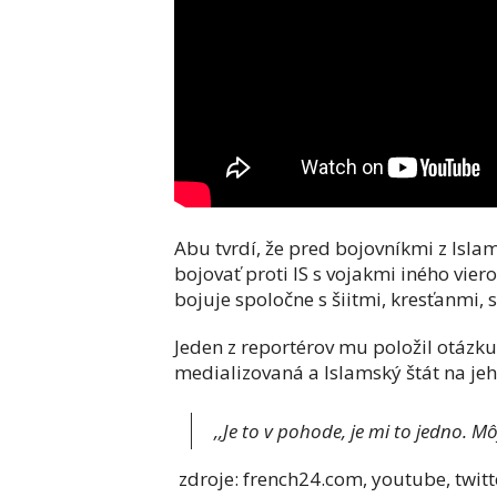
Abu tvrdí, že pred bojovníkmi z Isl
bojovať proti IS s vojakmi iného viero
bojuje spoločne s šiitmi, kresťanmi, 
Jeden z reportérov mu položil otázku,
medializovaná a Islamský štát na je
,,Je to v pohode, je mi to jedno. Mô
zdroje: french24.com, youtube, twit