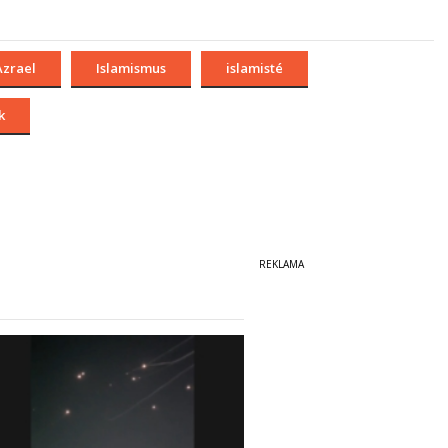
Azrael
Islamismus
islamisté
k