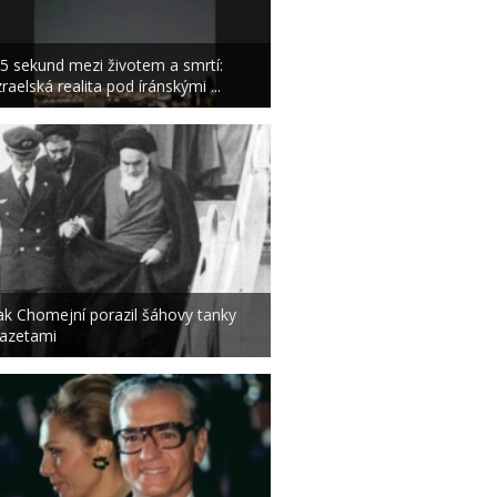
5 sekund mezi životem a smrtí:
zraelská realita pod íránskými ...
ak Chomejní porazil šáhovy tanky
azetami