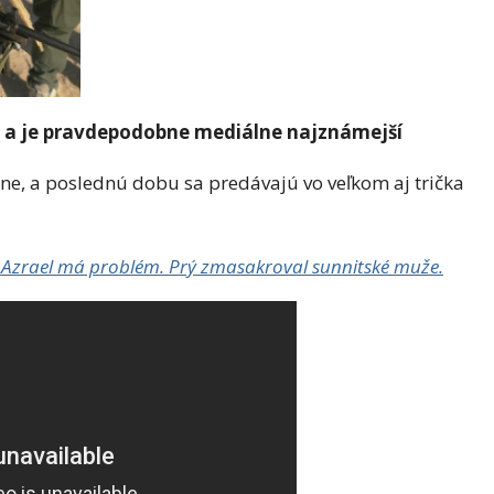
m a je pravdepodobne mediálne najznámejší
sne, a poslednú dobu sa predávajú vo veľkom aj trička
ú Azrael má problém. Prý zmasakroval sunnitské muže.