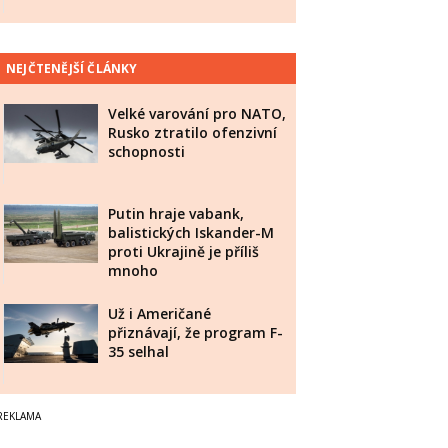
NEJČTENĚJŠÍ ČLÁNKY
Velké varování pro NATO,
Rusko ztratilo ofenzivní
schopnosti
Putin hraje vabank,
balistických Iskander-M
proti Ukrajině je příliš
mnoho
Už i Američané
přiznávají, že program F-
35 selhal