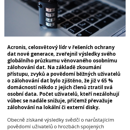
Acronis, celosvětový lídr v řešeních ochrany
dat nové generace, zveřejnil výsledky svého
globálního průzkumu věnovaného osobnímu
zálohování dat. Na základě zkoumání
přístupu, zvyků a povědomí běžných uživatelů
o zálohování dat bylo zjištěno, že již v 65 %
domácností někdo z jejich členů ztratil svá
osobní data. Počet uživatelů, kteří nezálohují
vůbec se nadále snižuje, přičemž převažuje
zálohování na lokální či externí disky.
Obecně získané výsledky svědčí o narůstajícím
povědomí uživatelů o hrozbách spojených