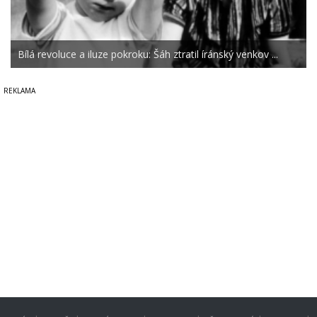
Bílá revoluce a iluze pokroku: Šáh ztratil íránský venkov ...