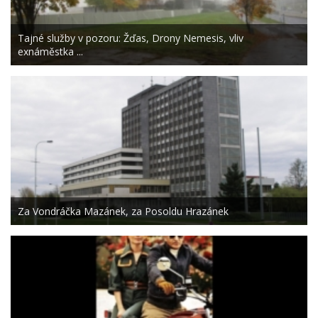
Tajné služby v pozoru: Žďas, Drony Nemesis, vliv
exnáměstka ...
Za Vondráčka Mazánek, za Posoldu Hrazánek