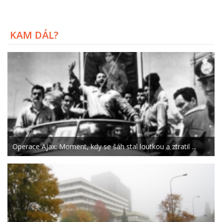
KAM DÁL?
Operace Ajax: Moment, kdy se šáh stal loutkou a ztratil ...