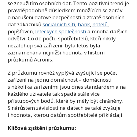
se zneužitím osobních dat. Tento pozitivní trend je
pravděpodobně důsledkem množících se zpráv
o narušení datové bezpečnosti a ztrátě osobních
dat zákazníků
sociálních sítí
,
bank
,
hotelů
,
pojišťoven,
leteckých společností
a mnoha dalších
odvětví. Co do počtu spotřebitelů, kteří nikdy
nezálohují svá zařízení, byla letos byla
zaznamenána nejnižší hodnota v historii
průzkumů Acronis.
Z průzkumu rovněž vyplývá zvyšující se počet
zařízení na jednu domácnost – domácnosti
s několika zařízeními jsou dnes standardem a na
každého uživatele tak spadá stále více
přístupových bodů, které by měly být chráněny.
S nárůstem závislosti na datech se také zvyšuje
i hodnota, kterou datům spotřebitelé přikládají.
Klíčová zjištění průzkumu: