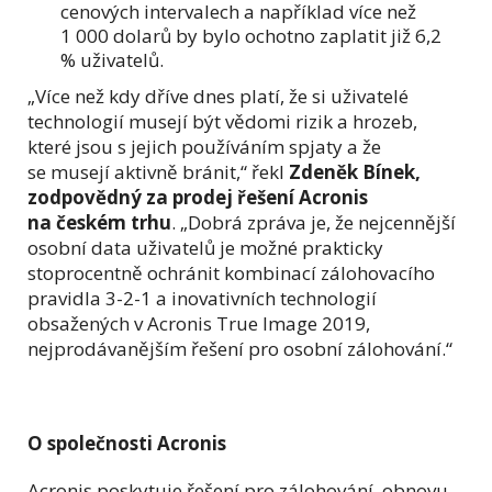
cenových intervalech a například více než
1 000 dolarů by bylo ochotno zaplatit již 6,2
% uživatelů.
„Více než kdy dříve dnes platí, že si uživatelé
technologií musejí být vědomi rizik a hrozeb,
které jsou s jejich používáním spjaty a že
se musejí aktivně bránit,“ řekl
Zdeněk Bínek,
zodpovědný za prodej řešení Acronis
na českém trhu
. „Dobrá zpráva je, že nejcennější
osobní data uživatelů je možné prakticky
stoprocentně ochránit kombinací zálohovacího
pravidla 3-2-1 a inovativních technologií
obsažených v Acronis True Image 2019,
nejprodávanějším řešení pro osobní zálohování.“
O společnosti Acronis
Acronis poskytuje řešení pro zálohování, obnovu