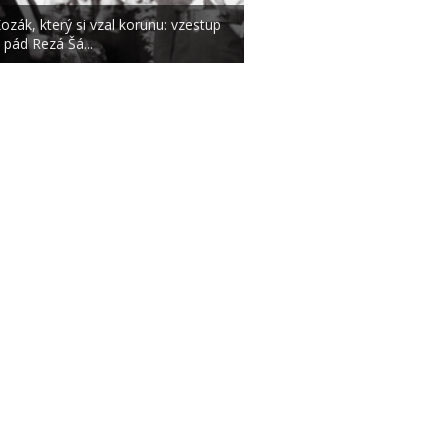
ozák, který si vzal korunu: vzestup
 pád Rezá Šá...
|
|
O NÁS
AUTOŘI
ETICKÝ KO
m zpravodajského webu SECURITY MAGAZÍN je společnost
Expert Publishing 
Více informací na
www.expertpublishing.eu