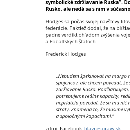
symbolické zdržiavanie Ruska”. D
Rusko, ale nedá sa s nim v súčasno
Hodges sa počas svojej návštevy lito
federácie. Taktiež dodal, že na blí
padne verdikt ohľadom zvýšenia voj
a Pobaltských štátoch.
Frederick Hodges
„Nebudem špekulovať na margo rie
spojencov, ale chcem povedať, že 
zdržiavanie Ruska. Podčiarkujem, 
potrebujeme reálne kapacity, reál
nepriateľa povedať, že sa mu nič 
straty. Znamená to, že musíme v
a spoločnými kapacitami.“
zdroj: Facebook,
hlavnespravy.sk