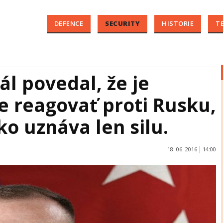
DEFENCE
SECURITY
HISTORIE
T
l povedal, že je
e reagovať proti Rusku,
o uznáva len silu.
18. 06. 2016
14:00