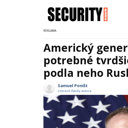
Americký generá
potrebné tvrdši
podla neho Rusk
Samuel Poništ
zobrazit články autora