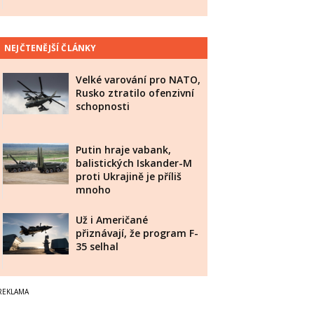
NEJČTENĚJŠÍ ČLÁNKY
Velké varování pro NATO,
Rusko ztratilo ofenzivní
schopnosti
Putin hraje vabank,
balistických Iskander-M
proti Ukrajině je příliš
mnoho
Už i Američané
přiznávají, že program F-
35 selhal