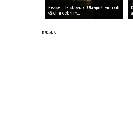
Režisér Herskovič o Ukrajině: Vinu cítí
K
všichni dobří m...
a
Copyright © 2014-2026
SecurityMagazin.cz
Vydavatele