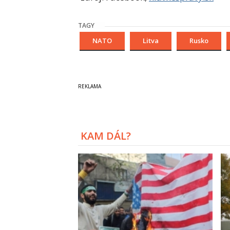
TAGY
NATO
Litva
Rusko
KAM DÁL?