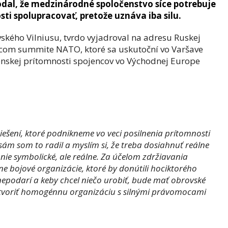
odal, že medzinárodné spoločenstvo síce potrebuje
sti spolupracovať, pretože uznáva iba silu.
vského Vilniusu, tvrdo vyjadroval na adresu Ruskej
žiacom summite NATO, ktoré sa uskutoční vo Varšave
enskej prítomnosti spojencov vo Východnej Europe
šení, ktoré podnikneme vo veci posilnenia prítomnosti
sám som to radil a myslím si, že treba dosiahnuť reálne
nie symbolické, ale reálne. Za účelom zdržiavania
ne bojové organizácie, ktoré by donútili hociktorého
nepodarí a keby chcel niečo urobiť, bude mať obrovské
ytvoriť homogénnu organizáciu s silnými právomocami