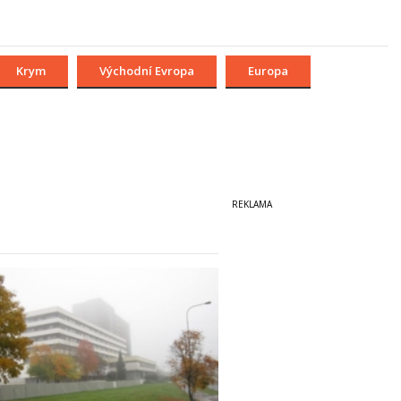
Krym
Východní Evropa
Europa