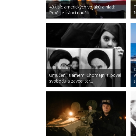
40 tisíc amerických vojáků a hlad:
T
Proč se Íránci naučili ...
N
D
Umučeni islámem: Chomejní sliboval
V
svobodu a zavedl ter...
s