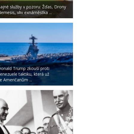
ajné služby v pozoru: Žďas, Drony
emesis, vliv exnáměstka ...
onald Trump zkouší proti
enezuele taktiku, která už
e Američanům ...