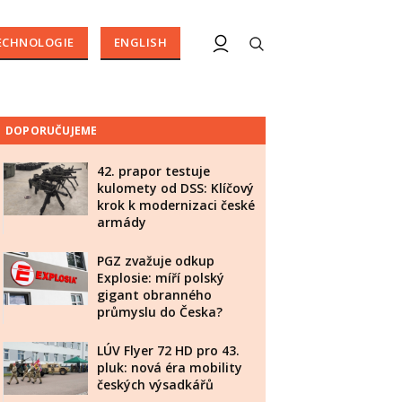
ECHNOLOGIE
ENGLISH
DOPORUČUJEME
42. prapor testuje
kulomety od DSS: Klíčový
krok k modernizaci české
armády
PGZ zvažuje odkup
Explosie: míří polský
gigant obranného
průmyslu do Česka?
LÚV Flyer 72 HD pro 43.
pluk: nová éra mobility
českých výsadkářů