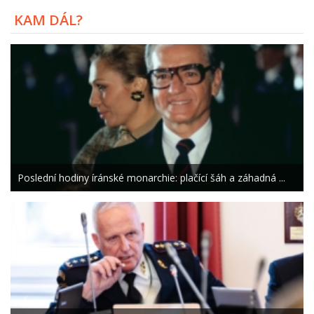
KAM DÁL?
Poslední hodiny íránské monarchie: plačící šáh a záhadná ...