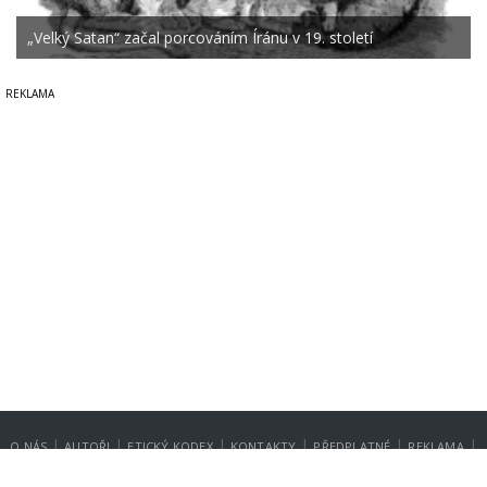
„Velký Satan“ začal porcováním Íránu v 19. století
|
|
|
|
|
|
O NÁS
AUTOŘI
ETICKÝ KODEX
KONTAKTY
PŘEDPLATNÉ
REKLAMA
GDPR