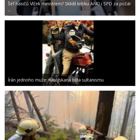
Šéf hasičů Vlček ministrem? Sklidil kritiku ANO i SPD za požár
...
Írán jednoho muže: nablýskaná bída sultanismu