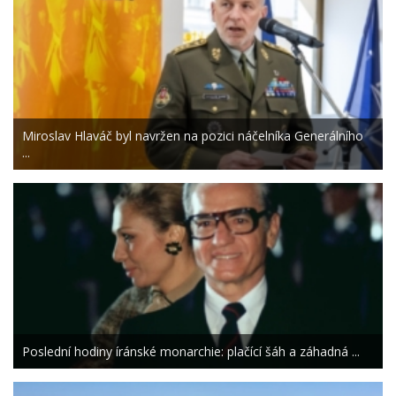
Miroslav Hlaváč byl navržen na pozici náčelníka Generálního
...
Poslední hodiny íránské monarchie: plačící šáh a záhadná ...