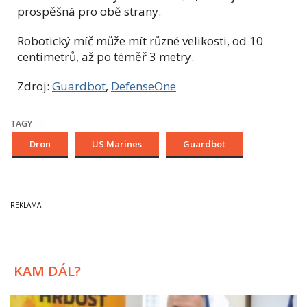
prospěšná pro obě strany.
Robotický míč může mít různé velikosti, od 10
centimetrů, až po téměř 3 metry.
Zdroj:
Guardbot
,
DefenseOne
TAGY
Dron
US Marines
Guardbot
KAM DÁL?