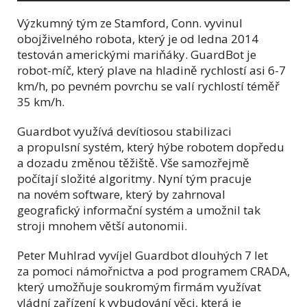
Výzkumný tým ze Stamford, Conn. vyvinul
obojživelného robota, který je od ledna 2014
testován americkými mariňáky. GuardBot je
robot-míč, který plave na hladině rychlostí asi 6-7
km/h, po pevném povrchu se valí rychlostí téměř
35 km/h.
Guardbot využívá devítiosou stabilizaci
a propulsní systém, který hýbe robotem dopředu
a dozadu změnou těžiště. Vše samozřejmě
počítají složité algoritmy. Nyní tým pracuje
na novém software, který by zahrnoval
geografický informační systém a umožnil tak
stroji mnohem větší autonomii.
Peter Muhlrad vyvíjel Guardbot dlouhých 7 let
za pomoci námořnictva a pod programem CRADA,
který umožňuje soukromým firmám využívat
vládní zařízení k vybudování věci, která je