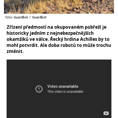
foto:
Guardbot
/
Guardbot
Zřízení předmostí na okupovaném pobřeží je
historicky jedním z nejnebezpečnějších
okamžiků ve válce. Řecký hrdina Achilles by to
mohl potvrdit. Ale doba robotů to může trochu
změnit.