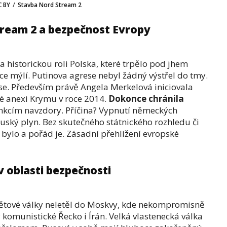
C BY
/
Stavba Nord Stream 2
ream 2 a bezpečnost Evropy
a historickou roli Polska, které trpělo pod jhem
e mýlí. Putinova agrese nebyl žádný výstřel do tmy.
 se. Především právě Angela Merkelová iniciovala
é anexi Krymu v roce 2014.
Dokonce chránila
kcím navzdory. Příčina? Vypnutí německých
ruský plyn. Bez skutečného státnického rozhledu či
bylo a pořád je. Zásadní přehlížení evropské
 oblasti bezpečnosti
větové války neletěl do Moskvy, kde nekompromisně
by komunistické Řecko i Írán. Velká vlastenecká válka