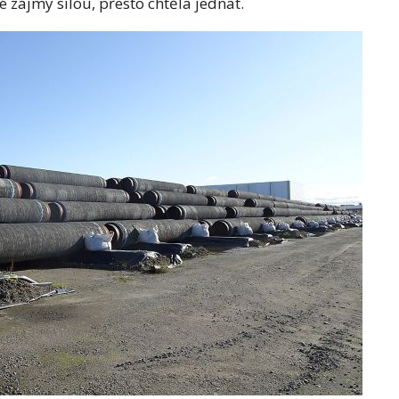
é zájmy silou, přesto chtěla jednat.