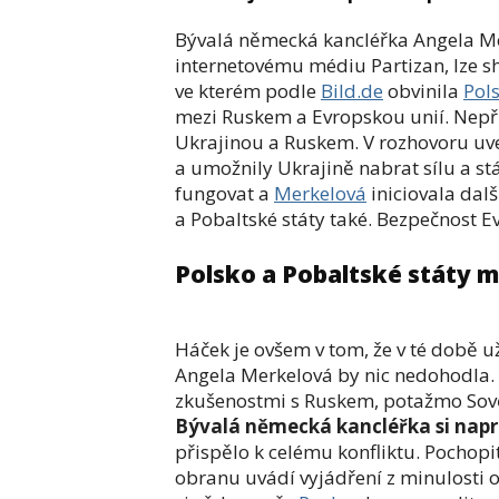
Bývalá německá kancléřka Angela M
internetovému médiu Partizan, lze s
ve kterém podle
Bild.de
obvinila
Pol
mezi Ruskem a Evropskou unií. Nepří
Ukrajinou a Ruskem. V rozhovoru uv
a umožnily Ukrajině nabrat sílu a st
fungovat a
Merkelová
iniciovala dal
a Pobaltské státy také. Bezpečnost E
Polsko a Pobaltské státy m
Háček je ovšem v tom, že v té době u
Angela Merkelová by nic nedohodla. 
zkušenostmi s Ruskem, potažmo Sovět
Bývalá německá kancléřka si nap
přispělo k celému konfliktu. Pochopit
obranu uvádí vyjádření z minulosti o