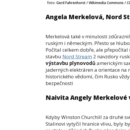
foto:
Gerd Fahrenhorst / Wikimedia Commons / C
Angela Merkelová, Nord St
Merkelová také v minulosti zdůraznil
ruským i německým. Přesto se hluboc
Počítal celkem dobře, ale přepočítal
stavbu
Nord Stream
2 navzdory rusk
výstavbu plynovodů
americkým san
jaderných elektráren a orientace na 
historického vědomí, čím Rusko vždy 
bezpečnosti
Naivita Angely Merkelové v
Kdyby Winston Churchill za druhé s
Stalinovi vytyčil hranice vlivu, byly 