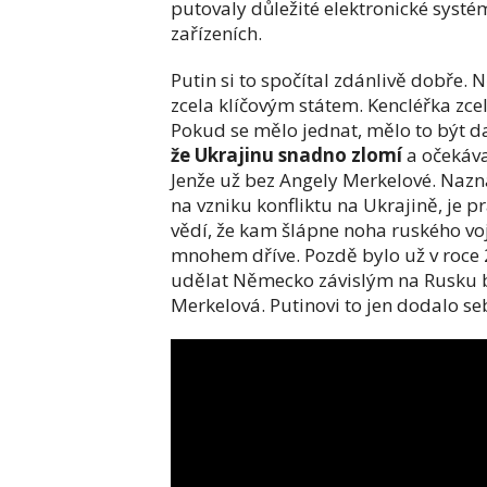
putovaly důležité elektronické systém
zařízeních.
Putin si to spočítal zdánlivě dobře
zcela klíčovým státem. Kencléřka zc
Pokud se mělo jednat, mělo to být d
že Ukrajinu snadno zlomí
a očekával
Jenže už bez Angely Merkelové. Nazna
na vzniku konfliktu na Ukrajině, je pr
vědí, že kam šlápne noha ruského voj
mnohem dříve. Pozdě bylo už v roce 
udělat Německo závislým na Rusku by
Merkelová. Putinovi to jen dodalo se