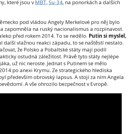
y, které jsou v
MBT
,
Su-34
, na ponorkách a dalších
. Německo pod vládou Angely Merkelové pro něj bylo
ela zapomněla na ruský nacionalismus a rozpínavost.
aleko před rokem 2014. To se nedělo.
Putin si myslel,
 další vlažnou reakci západu, to se naštěstí nestalo.
čovat, že Polsko a Pobaltské státy mají podíl
akticky ostudná záležitost. Právě tyto státy nejlépe
áka, už nic neroste. Jednat s Putinem se mělo
2014 po anexi Krymu. Ze strategického hlediska
l především obrovský lapsus. A stojí za ním Angela
bevědomí. A vše ohrozilo bezpečnost v Evropě.