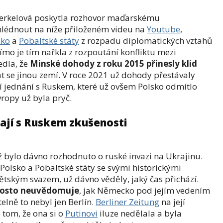
erkelová poskytla rozhovor maďarskému
hlédnout na níže přiloženém videu na
Youtube
,
sko
a
Pobaltské státy
z rozpadu diplomatických vztahů
mo je tím nařkla z rozpoutání konfliktu mezi
edla, že
Minské dohody z roku 2015 přinesly klid
át se jinou zemí. V roce 2021 už dohody přestávaly
ší jednání s Ruskem, které už ovšem Polsko odmítlo
vropy už byla pryč.
ají s Ruskem zkušenosti
ž bylo dávno rozhodnuto o ruské invazi na Ukrajinu.
Polsko a Pobaltské státy se svými historickými
ským svazem, už dávno věděly, jaký čas přichází.
rosto neuvědomuje
, jak Německo pod jejím vedením
elně to nebyl jen Berlín.
Berliner Zeitung
na její
 tom, že ona si o
Putinovi
iluze nedělala a byla