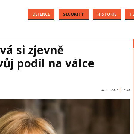
DEFENCE
SECURITY
HISTORIE
T
á si zjevně
ůj podíl na válce
08. 10. 2025
06:30