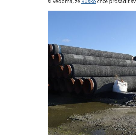
si vědoma, že
Rusko
chce prosadit sv