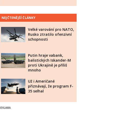
NEJČTENĚJŠÍ ČLÁNKY
Velké varování pro NATO,
Rusko ztratilo ofenzivní
schopnosti
Putin hraje vabank,
balistických Iskander-M
proti Ukrajině je příliš
mnoho
Už i Američané
přiznávají, že program F-
35 selhal