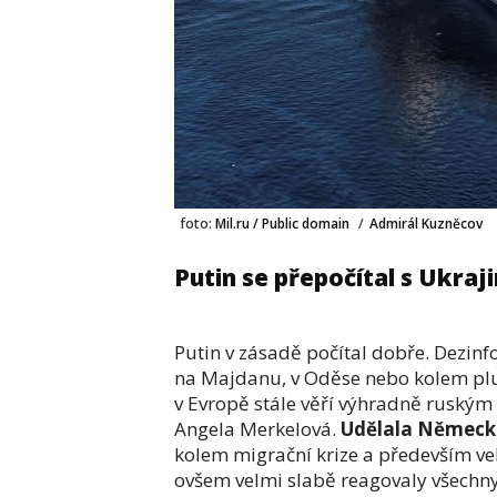
foto:
Mil.ru / Public domain
/
Admirál Kuzněcov
Putin se přepočítal s Ukraj
Putin v zásadě počítal dobře. Dezi
na Majdanu, v Oděse nebo kolem pluk
v Evropě stále věří výhradně ruským 
Angela Merkelová.
Udělala Německo
kolem migrační krize a především vel
ovšem velmi slabě reagovaly všechny