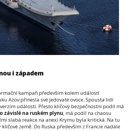
inou i západem
nformační kampaň především kolem událostí
u Azov přinesla své jedovaté ovoce. Spousta lidí
verzím událostí. Přesto klíčový bezpečnostní podíl má
 závislé na ruském plynu
, má podíl na chaosu
mi slabá reakce na anexi Krymu byla kritická. Na tu
 klíčové země. Do Ruska především z Francie nadále