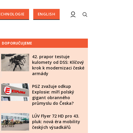
ECHNOLOGIE
ENGLISH
DOPORUČUJEME
42. prapor testuje
kulomety od DSS: Klíčový
krok k modernizaci české
armády
PGZ zvažuje odkup
Explosie: míří polský
gigant obranného
průmyslu do Česka?
LÚV Flyer 72 HD pro 43.
pluk: nová éra mobility
českých výsadkářů