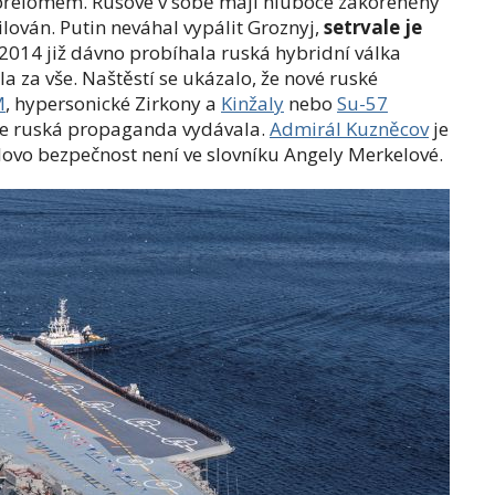
 přelomem. Rusové v sobě mají hluboce zakořeněný
ilován. Putin neváhal vypálit Groznyj,
setrvale je
e 2014 již dávno probíhala ruská hybridní válka
la za vše. Naštěstí se ukázalo, že nové ruské
M
, hypersonické Zirkony a
Kinžaly
nebo
Su-57
 je ruská propaganda vydávala.
Admirál Kuzněcov
je
slovo bezpečnost není ve slovníku Angely Merkelové.