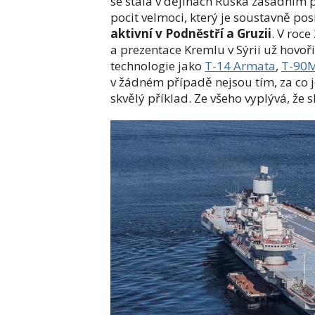
se stala v dějinách Ruska zásadním
pocit velmoci, který je soustavně pos
aktivní v Podněstří a Gruzii
. V roc
a prezentace Kremlu v Sýrii už hovoři
technologie jako
T-14 Armata
,
T-90
v žádném případě nejsou tím, za co
skvělý příklad. Ze všeho vyplývá, že 