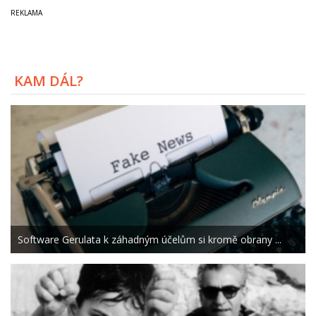
KAM DÁL?
Software Gerulata k záhadným účelům si kromě obrany ...