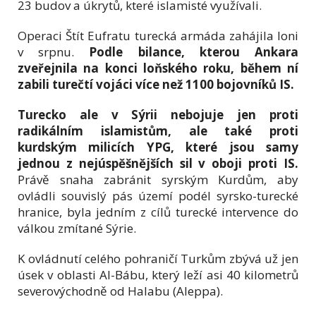
23 budov a úkrytů, které islamisté využívali.
Operaci Štít Eufratu turecká armáda zahájila loni
v srpnu.
Podle bilance, kterou Ankara
zveřejnila na konci loňského roku, během ní
zabili turečtí vojáci více než 1100 bojovníků IS.
Turecko ale v Sýrii nebojuje jen proti
radikálním islamistům, ale také proti
kurdským milicích YPG, které jsou samy
jednou z nejúspěšnějších sil v oboji proti IS.
Právě snaha zabránit syrským Kurdům, aby
ovládli souvislý pás území podél syrsko-turecké
hranice, byla jedním z cílů turecké intervence do
válkou zmítané Sýrie.
K ovládnutí celého pohraničí Turkům zbývá už jen
úsek v oblasti Al-Bábu, který leží asi 40 kilometrů
severovýchodně od Halabu (Aleppa).