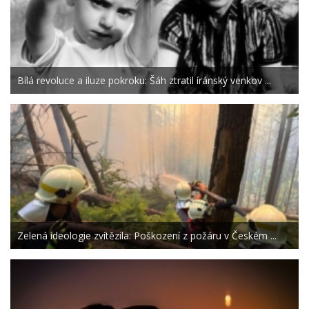
Bílá revoluce a iluze pokroku: Šáh ztratil íránský venkov ...
Zelená ideologie zvítězila: Poškození z požáru v Českém ...