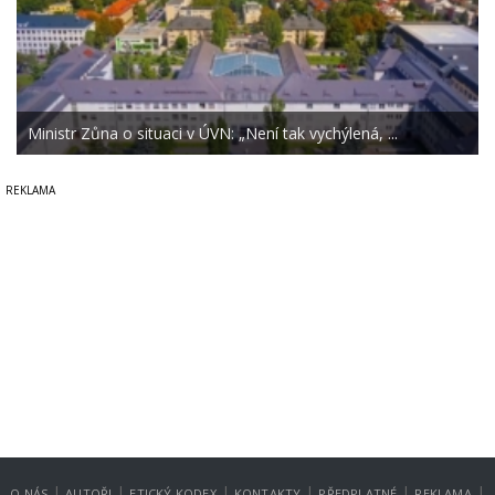
Ministr Zůna o situaci v ÚVN: „Není tak vychýlená, ...
|
|
|
|
|
|
O NÁS
AUTOŘI
ETICKÝ KODEX
KONTAKTY
PŘEDPLATNÉ
REKLAMA