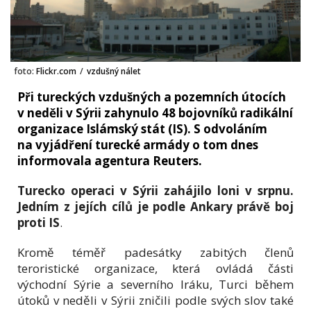
foto:
Flickr.com
/
vzdušný nálet
Při tureckých vzdušných a pozemních útocích
v neděli v Sýrii zahynulo 48 bojovníků radikální
organizace Islámský stát (IS). S odvoláním
na vyjádření turecké armády o tom dnes
informovala agentura Reuters.
Turecko operaci v Sýrii zahájilo loni v srpnu.
Jedním z jejích cílů je podle Ankary právě boj
proti IS
.
Kromě téměř padesátky zabitých členů
teroristické organizace, která ovládá části
východní Sýrie a severního Iráku, Turci během
útoků v neděli v Sýrii zničili podle svých slov také