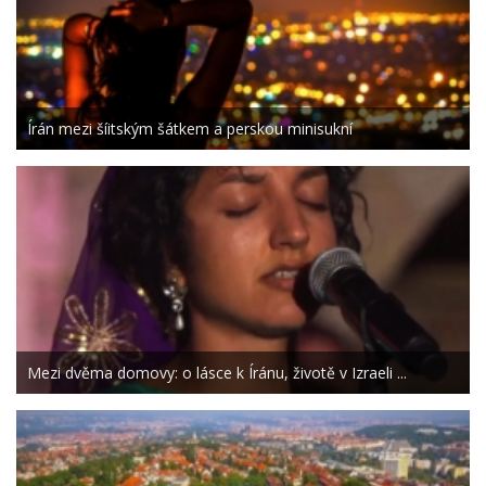
Írán mezi šíitským šátkem a perskou minisukní
Mezi dvěma domovy: o lásce k Íránu, životě v Izraeli ...