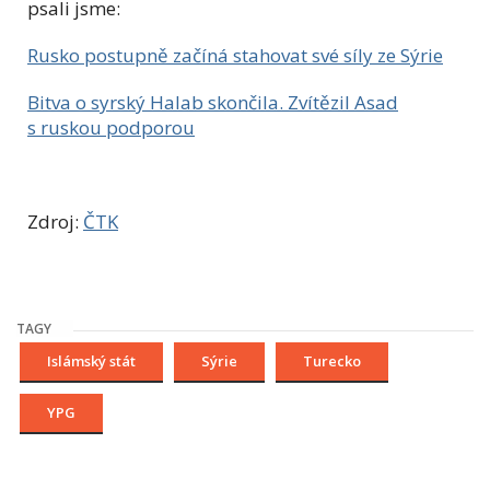
psali jsme:
Rusko postupně začíná stahovat své síly ze Sýrie
Bitva o syrský Halab skončila. Zvítězil Asad
s ruskou podporou
Zdroj:
ČTK
TAGY
Islámský stát
Sýrie
Turecko
YPG