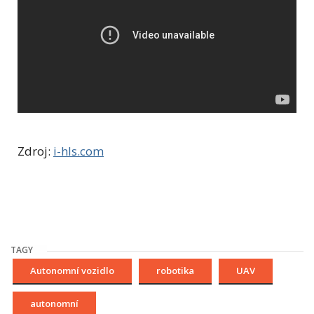
Zdroj:
i-hls.com
TAGY
Autonomní vozidlo
robotika
UAV
autonomní