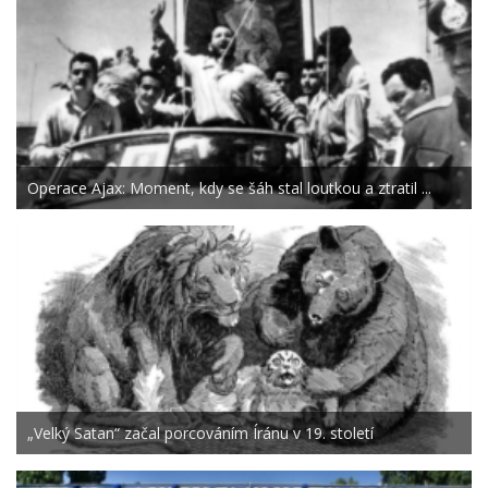
Operace Ajax: Moment, kdy se šáh stal loutkou a ztratil ...
„Velký Satan“ začal porcováním Íránu v 19. století