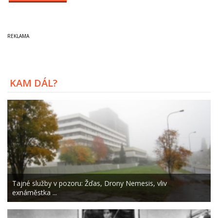
KAM DÁL?
Tajné služby v pozoru: Žďas, Drony Nemesis, vliv
exnáměstka ...