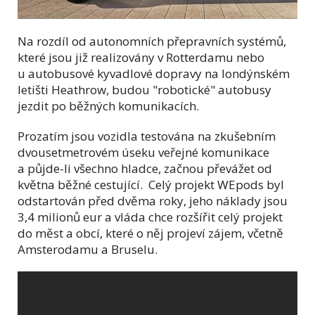
Na rozdíl od autonomních přepravních systémů,
které jsou již realizovány
v Rotterdamu nebo
u autobusové kyvadlové dopravy na londýnském
letišti Heathrow, budou "robotické" autobusy
jezdit po běžných komunikacích.
Prozatím jsou vozidla testována na zkušebním
dvousetmetrovém úseku veřejné komunikace
a půjde-li všechno hladce, začnou převážet od
května běžné cestující. Celý projekt WEpods byl
odstartován před dvěma roky, jeho náklady jsou
3,4 milionů eur a vláda chce rozšířit celý projekt
do měst a obcí, které o něj projeví zájem, včetně
Amsterodamu a Bruselu.