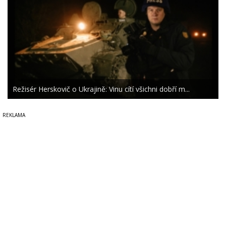
Režisér Herskovič o Ukrajině: Vinu cítí všichni dobří m...