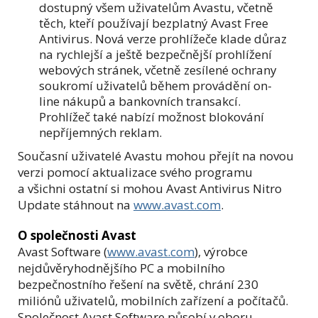
dostupný všem uživatelům Avastu, včetně
těch, kteří používají bezplatný Avast Free
Antivirus. Nová verze prohlížeče klade důraz
na rychlejší a ještě bezpečnější prohlížení
webových stránek, včetně zesílené ochrany
soukromí uživatelů během provádění on-
line nákupů a bankovních transakcí.
Prohlížeč také nabízí možnost blokování
nepříjemných reklam.
Současní uživatelé Avastu mohou přejít na novou
verzi pomocí aktualizace svého programu
a všichni ostatní si mohou Avast Antivirus Nitro
Update stáhnout na
www.avast.com
.
O společnosti Avast
Avast Software (
www.avast.com
), výrobce
nejdůvěryhodnějšího PC a mobilního
bezpečnostního řešení na světě, chrání 230
miliónů uživatelů, mobilních zařízení a počítačů.
Společnost Avast Software působí v oboru