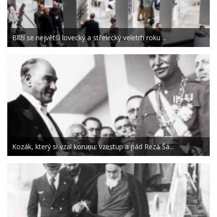
Blíží se největší lovecký a střelecký veletrh roku ...
Kozák, který si vzal korunu: vzestup a pád Rezá Šá...