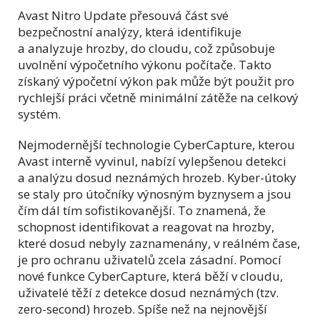
Avast Nitro Update přesouvá část své
bezpečnostní analýzy, která identifikuje
a analyzuje hrozby, do cloudu, což způsobuje
uvolnění výpočetního výkonu počítače. Takto
získaný výpočetní výkon pak může být použit pro
rychlejší práci včetně minimální zátěže na celkový
systém.
Nejmodernější technologie CyberCapture, kterou
Avast interně vyvinul, nabízí vylepšenou detekci
a analýzu dosud neznámých hrozeb. Kyber-útoky
se staly pro útočníky výnosným byznysem a jsou
čím dál tím sofistikovanější. To znamená, že
schopnost identifikovat a reagovat na hrozby,
které dosud nebyly zaznamenány, v reálném čase,
je pro ochranu uživatelů zcela zásadní. Pomocí
nové funkce CyberCapture, která běží v cloudu,
uživatelé těží z detekce dosud neznámých (tzv.
zero-second) hrozeb. Spíše než na nejnovější