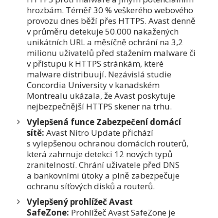
hrozbám. Téměř 30 % veškerého webového
provozu dnes běží přes HTTPS. Avast denně
v průměru detekuje 50.000 nakažených
unikátních URL a měsíčně ochrání na 3,2
milionu uživatelů před stažením malware či
v přístupu k HTTPS stránkám, které
malware distribuují. Nezávislá studie
Concordia University v kanadském
Montrealu ukázala, že Avast poskytuje
nejbezpečnější HTTPS skener na trhu.
Vylepšená funce Zabezpečení domácí
sítě:
Avast Nitro Update přichází
s vylepšenou ochranou domácích routerů,
která zahrnuje detekci 12 nových typů
zranitelností. Chrání uživatele před DNS
a bankovními útoky a plně zabezpečuje
ochranu síťových disků a routerů.
Vylepšený prohlížeč Avast
SafeZone:
Prohlížeč Avast SafeZone je