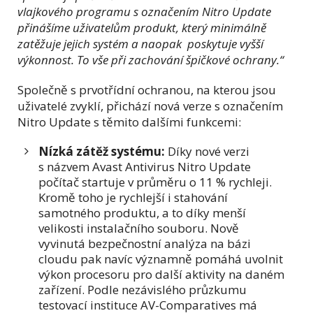
vlajkového programu s označením Nitro Update
přinášíme uživatelům produkt, který minimálně
zatěžuje jejich systém a naopak poskytuje vyšší
výkonnost. To vše při zachování špičkové ochrany.“
Společně s prvotřídní ochranou, na kterou jsou
uživatelé zvyklí, přichází nová verze s označením
Nitro Update s těmito dalšími funkcemi:
Nízká zátěž systému:
Díky nové verzi
s názvem Avast Antivirus Nitro Update
počítač startuje v průměru o 11 % rychleji.
Kromě toho je rychlejší i stahování
samotného produktu, a to díky menší
velikosti instalačního souboru. Nově
vyvinutá bezpečnostní analýza na bázi
cloudu pak navíc významně pomáhá uvolnit
výkon procesoru pro další aktivity na daném
zařízení. Podle nezávislého průzkumu
testovací instituce AV-Comparatives má