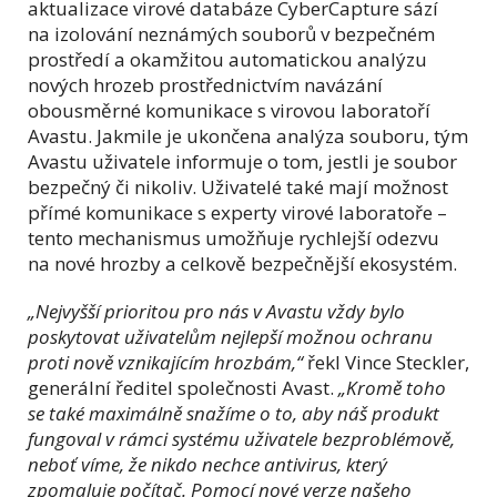
aktualizace virové databáze CyberCapture sází
na izolování neznámých souborů v bezpečném
prostředí a okamžitou automatickou analýzu
nových hrozeb prostřednictvím navázání
obousměrné komunikace s virovou laboratoří
Avastu. Jakmile je ukončena analýza souboru, tým
Avastu uživatele informuje o tom, jestli je soubor
bezpečný či nikoliv. Uživatelé také mají možnost
přímé komunikace s experty virové laboratoře –
tento mechanismus umožňuje rychlejší odezvu
na nové hrozby a celkově bezpečnější ekosystém.
„Nejvyšší prioritou pro nás v Avastu vždy bylo
poskytovat uživatelům nejlepší možnou ochranu
proti nově vznikajícím hrozbám,“
řekl Vince Steckler,
generální ředitel společnosti Avast.
„Kromě toho
se také maximálně snažíme o to, aby náš produkt
fungoval v rámci systému uživatele bezproblémově,
neboť víme, že nikdo nechce antivirus, který
zpomaluje počítač. Pomocí nové verze našeho