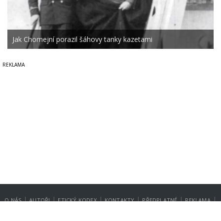
Jak Chomejní porazil šáhovy tanky kazetami
|
|
|
|
|
|
O NÁS
AUTOŘI
ETICKÝ KODEX
KONTAKTY
PŘEDPLATNÉ
REKLAMA
GDPR