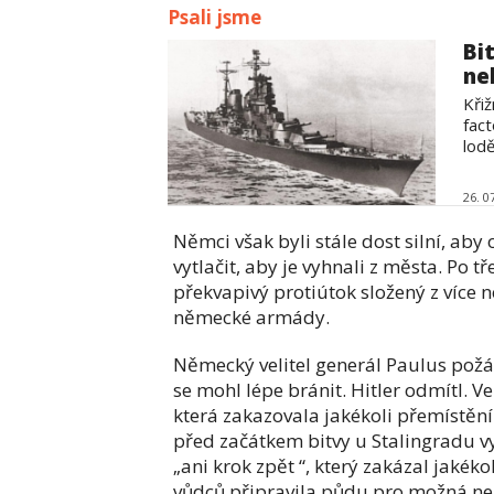
Psali jsme
Bi
ne
Křiž
fact
lodě
26. 0
Němci však byli stále dost silní, aby
vytlačit, aby je vyhnali z města. Po
překvapivý protiútok složený z více 
německé armády.
Německý velitel generál Paulus požád
se mohl lépe bránit. Hitler odmítl. Ve
která zakazovala jakékoli přemístění 
před začátkem bitvy u Stalingradu v
„ani krok zpět “, který zakázal jaké
vůdců připravila půdu pro možná nejv