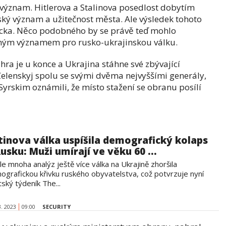
 význam. Hitlerova a Stalinova posedlost dobytím
ký význam a užitečnost města. Ale výsledek tohoto
cka. Něco podobného by se právě teď mohlo
jným významem pro rusko-ukrajinskou válku.
hra je u konce a Ukrajina stáhne své zbývající
Zelenskyj spolu se svými dvěma nejvyššími generály,
rskim oznámili, že místo stažení se obranu posílí
tinova válka uspíšila demografický kolaps
Rusku: Muži umírají ve věku 60 ...
e mnoha analýz ještě více válka na Ukrajině zhoršila
ografickou křivku ruského obyvatelstva, což potvrzuje nyní
itský týdeník The...
3. 2023
09:00
SECURITY