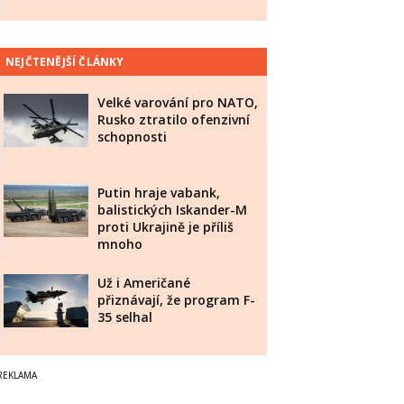
NEJČTENĚJŠÍ ČLÁNKY
Velké varování pro NATO,
Rusko ztratilo ofenzivní
schopnosti
Putin hraje vabank,
balistických Iskander-M
proti Ukrajině je příliš
mnoho
Už i Američané
přiznávají, že program F-
35 selhal