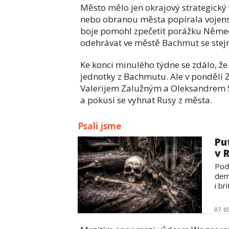
Město mělo jen okrajový strategický
nebo obranou města popírala vojens
boje pomohl zpečetit porážku Něme
odehrávat ve městě Bachmut se ste
Ke konci minulého týdne se zdálo, že 
jednotky z Bachmutu. Ale v pondělí 
Valerijem Zalužným a Oleksandrem Sy
a pokusí se vyhnat Rusy z města.
Psali jsme
Pu
v 
Podl
dem
i br
07. 0