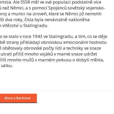
remíza. Ale SSSR měl ve své populaci podstatně více
ků než Němci, a s pomocí Spojenců sovětský vojensko-
roj a munici na úroveň, které se Němci již nemohli
alší dva roky, čísla byla nenávratně nakloněna
 vítězství u Stalingradu.
 se stalo v roce 1943 ve Stalingradu, a tím, co se děje
bě strany přikládají obrovskou emocionální hodnotu
 obětovaly obrovské počty lidí a techniky ve snaze
 utratí příliš mnoho vojáků v marné snaze udržet
říliš mnoho mužů v marném pokusu o dobytí města,
 válku.
Bitva o Bachmut