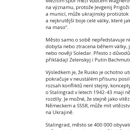
Mezitím spor mezi vůdcem Wagnerov
na významu, protože Jevgenij Prigož
a municí, může ukrajinský protiútok 
a nejkrutější boje celé války, které ja
na maso“.
Město samo o sobě nepředstavuje nic 
dobyta nebo ztracena během války, j
nebo nověji Soledar. Přesto z důvod
přikládají Zelenskyj i Putin Bachm
Výsledkem je, že Rusko je ochotno ut
pokračuje v neustálém přísunu posil, 
rozsah konfliktů není stejný, koncept
o Stalingrad v letech 1942-43 mají 
rozdíly. Je možné, že stejně jako vítě
Německem a SSSR, může mít vítězství 
na Ukrajině.
Stalingrad, město se 400 000 obyvate