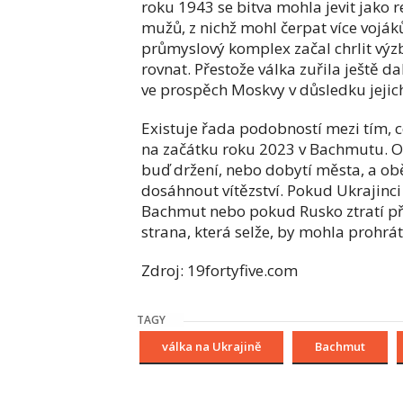
roku 1943 se bitva mohla jevit jako 
mužů, z nichž mohl čerpat více vojá
průmyslový komplex začal chrlit výzb
rovnat. Přestože válka zuřila ještě d
ve prospěch Moskvy v důsledku jejich
Existuje řada podobností mezi tím, co
na začátku roku 2023 v Bachmutu. O
buď držení, nebo dobytí města, a obě
dosáhnout vítězství. Pokud Ukrajinci
Bachmut nebo pokud Rusko ztratí p
strana, která selže, by mohla prohrát
Zdroj: 19fortyfive.com
TAGY
válka na Ukrajině
Bachmut