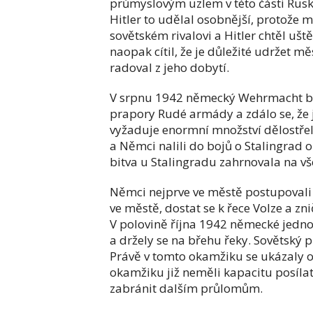
průmyslovým uzlem v této části Ruska 
Hitler to udělal osobnější, protož
sovětském rivalovi a Hitler chtěl ušt
naopak cítil, že je důležité udržet m
radoval z jeho dobytí.
V srpnu 1942 německý Wehrmacht bojov
prapory Rudé armády a zdálo se, že 
vyžaduje enormní množství dělostřele
a Němci nalili do bojů o Stalingrad 
bitva u Stalingradu zahrnovala na vš
Němci nejprve ve městě postupovali
ve městě, dostat se k řece Volze a z
V polovině října 1942 německé jedno
a držely se na břehu řeky. Sovětský p
Právě v tomto okamžiku se ukázaly o
okamžiku již neměli kapacitu posílat
zabránit dalším průlomům.