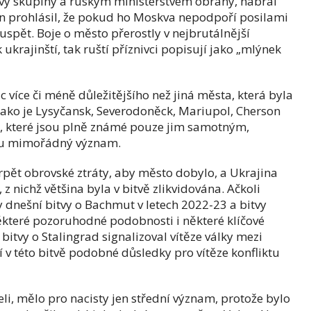
y skupiny a ruským ministerstvem obrany, nabral
in prohlásil, že pokud ho Moskva nepodpoří posilami
uspět. Boje o město přerostly v nejbrutálnější
k ukrajinští, tak ruští příznivci popisují jako „mlýnek
více či méně důležitějšího než jiná města, která byla
ako je Lysyčansk, Severodoněck, Mariupol, Cherson
ů, které jsou plně známé pouze jim samotným,
utu mimořádný význam.
rpět obrovské ztráty, aby město dobylo, a Ukrajina
z nichž většina byla v bitvě zlikvidována. Ačkoli
y dnešní bitvy o Bachmut v letech 2022-23 a bitvy
některé pozoruhodné podobnosti i některé klíčové
z bitvy o Stalingrad signalizoval vítěze války mezi
v této bitvě podobné důsledky pro vítěze konfliktu
li, mělo pro nacisty jen střední význam, protože bylo