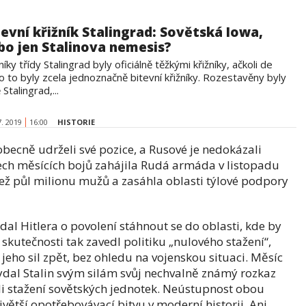
tevní křižník Stalingrad: Sovětská Iowa,
bo jen Stalinova nemesis?
níky třídy Stalingrad byly oficiálně těžkými křižníky, ačkoli de
o to byly zcela jednoznačně bitevní křižníky. Rozestavěny byly
 Stalingrad,...
7. 2019
16:00
HISTORIE
 obecně udrželi své pozice, a Rusové je nedokázali
 třech měsících bojů zahájila Rudá armáda v listopadu
než půl milionu mužů a zasáhla oblasti týlové podpory
al Hitlera o povolení stáhnout se do oblasti, kde by
 skutečnosti tak zavedl politiku „nulového stažení“,
jeho sil zpět, bez ohledu na vojenskou situaci. Měsíc
ydal Stalin svým silám svůj nechvalně známý rozkaz
koli stažení sovětských jednotek. Neústupnost obou
ětší opotřebovávací bitvu v moderní historii. Ani