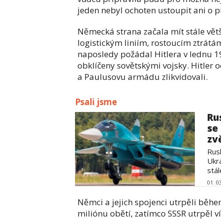
jeden nebyl ochoten ustoupit ani o p
Německá strana začala mít stále vět
logistickým liniím, rostoucím ztrátá
naposledy požádal Hitlera v lednu 19
obklíčeny sovětskými vojsky. Hitler o
a Paulusovu armádu zlikvidovali.
Psali jsme
Ru
se
zvě
Rusk
Ukr
stál
01. 0
Němci a jejich spojenci utrpěli běhe
miliónu obětí, zatímco SSSR utrpěl ví