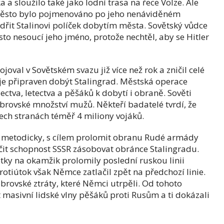
a sloužilo také jako lodní trasa na řece Volze. Ale
e město bylo pojmenováno po jeho nenáviděném
ědřit Stalinovi políček dobytím města. Sovětský vůdce
ěsto nesoucí jeho jméno, protože nechtěl, aby se Hitler
al v Sovětském svazu již více než rok a zničil celé
je připraven dobýt Stalingrad. Městská operace
ctva, letectva a pěšáků k dobytí i obraně. Sověti
obrovské množství mužů. Někteří badatelé tvrdí, že
ech stranách téměř 4 miliony vojáků.
 metodicky, s cílem prolomit obranu Rudé armády
ničit schopnost SSSR zásobovat obránce Stalingradu.
tky na okamžik prolomily poslední ruskou linii
rotiútok však Němce zatlačil zpět na předchozí linie.
brovské ztráty, které Němci utrpěli. Od tohoto
 masivní lidské vlny pěšáků proti Rusům a ti dokázali