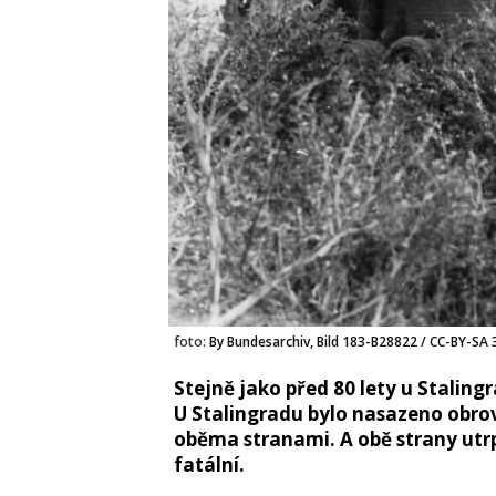
foto:
By Bundesarchiv, Bild 183-B28822 / CC-BY-SA 3
Stejně jako před 80 lety u Staling
U Stalingradu bylo nasazeno obro
oběma stranami. A obě strany utrp
fatální.