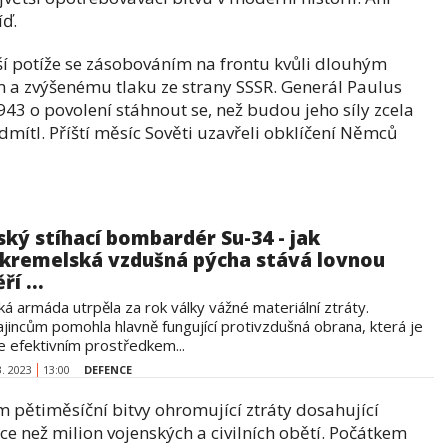
íď.
ší potíže se zásobováním na frontu kvůli dlouhým
m a zvýšenému tlaku ze strany SSSR. Generál Paulus
43 o povolení stáhnout se, než budou jeho síly zcela
dmítl. Příští měsíc Sověti uzavřeli obklíčení Němců
ský stíhací bombardér Su-34 - jak
 kremelská vzdušná pýcha stává lovnou
ří ...
á armáda utrpěla za rok války vážné materiální ztráty.
ajincům pomohla hlavně fungující protivzdušná obrana, která je
e efektivním prostředkem...
3. 2023
13:00
DEFENCE
m pětiměsíční bitvy ohromující ztráty dosahující
ce než milion vojenských a civilních obětí. Počátkem