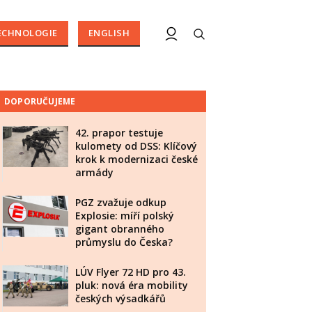
ECHNOLOGIE
ENGLISH
DOPORUČUJEME
42. prapor testuje
kulomety od DSS: Klíčový
krok k modernizaci české
armády
PGZ zvažuje odkup
Explosie: míří polský
gigant obranného
průmyslu do Česka?
LÚV Flyer 72 HD pro 43.
pluk: nová éra mobility
českých výsadkářů