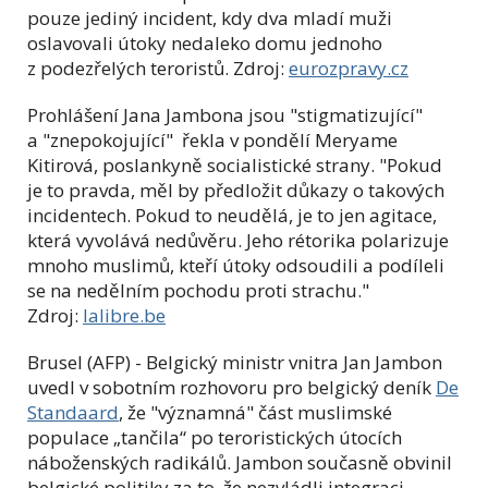
pouze jediný incident, kdy dva mladí muži
oslavovali útoky nedaleko domu jednoho
z podezřelých teroristů. Zdroj:
eurozpravy.cz
Prohlášení Jana Jambona jsou "stigmatizující"
a "znepokojující" řekla v pondělí Meryame
Kitirová, poslankyně socialistické strany. "Pokud
je to pravda, měl by předložit důkazy o takových
incidentech. Pokud to neudělá, je to jen agitace,
která vyvolává nedůvěru. Jeho rétorika polarizuje
mnoho muslimů, kteří útoky odsoudili a podíleli
se na nedělním pochodu proti strachu."
Zdroj:
lalibre.be
Brusel (AFP) - Belgický ministr vnitra Jan Jambon
uvedl v sobotním rozhovoru pro belgický deník
De
Standaard
, že "významná" část muslimské
populace
„tančila“ po teroristických útocích
náboženských radikálů. Jambon současně obvinil
belgické politiky za to, že nezvládli integraci