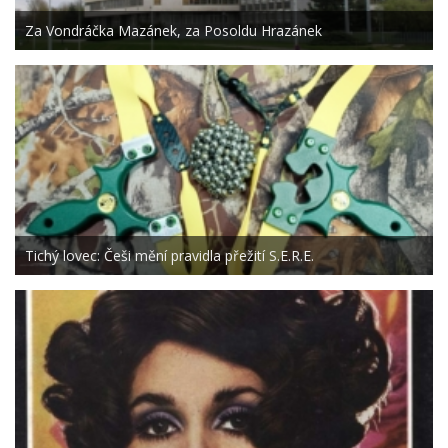
Za Vondráčka Mazánek, za Posoldu Hrazánek
Tichý lovec: Češi mění pravidla přežití S.E.R.E.