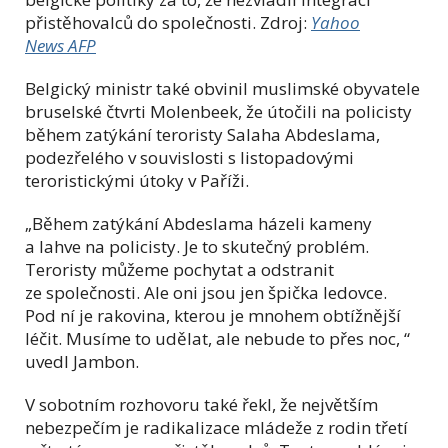
přistěhovalců do společnosti. Zdroj:
Yahoo
News
AFP
Belgický ministr také obvinil muslimské obyvatele
bruselské čtvrti Molenbeek, že útočili na policisty
během zatýkání teroristy Salaha Abdeslama,
podezřelého v souvislosti s listopadovými
teroristickými útoky v Paříži.
„Během zatýkání Abdeslama házeli kameny
a lahve na policisty.
Je to skutečný problém.
Teroristy můžeme pochytat a odstranit
ze společnosti. Ale oni jsou jen špička ledovce.
Pod ní je rakovina, kterou je mnohem obtížnější
léčit. Musíme to udělat, ale nebude to přes noc, “
uvedl Jambon.
V sobotním rozhovoru také řekl, že největším
nebezpečím je radikalizace mládeže z rodin třetí