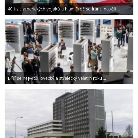
40 tisíc amerických vojáků a hlad: Proč se Íránci naučili ...
Blíží se největší lovecký a střelecký veletrh roku ...