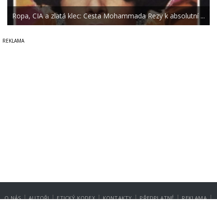
Ropa, CIA a zlatá klec: Cesta Mohammada Rezy k absolutní ...
|
|
|
|
|
|
O NÁS
AUTOŘI
ETICKÝ KODEX
KONTAKTY
PŘEDPLATNÉ
REKLAMA
GDPR