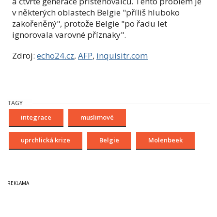
a čtvrté generace přistěhovalců. Tento problém je
v některých oblastech Belgie "příliš hluboko
zakořeněný", protože Belgie "po řadu let
ignorovala varovné příznaky".
Zdroj:
echo24.cz
,
AFP
,
inquisitr.com
TAGY
integrace
muslimové
uprchlická krize
Belgie
Molenbeek