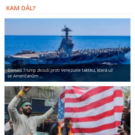
KAM DÁL?
Donald Trump zkouší proti Venezuele taktiku, která už
se Američanům ...