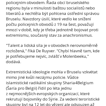
policejním obvodem. Řada obcí bruselského
regionu byla v minulosti baštou socialistů nebo
liberálů a nechtěla být pohlcena ústřední správou
Bruselu. Navzdory úsilí, které vedlo ke snížení
počtu policejních obvodů z 19 na šest, považují
mnozí v době, kdy je třeba jednotně bojovat proti
extremismu, současný stav za anachronismus.
"Talent a lidská síla je v obvodech nerovnoměrně
rozložená," říká De Ruyver. "Chybí hlavně tam, kde
je potřebujeme nejvíc, zvlášť v Molenbeeku,"
dodává.
Extremistická ideologie mohla v Bruselu vzkvétat
mimo jiné kvůli nezájmu policie. Vůdce
islamistické radikální skupiny Sharia4Belgium
(Šaría pro Belgii) řídil po léta jednu
z nejmocnějších evropských organizací, které
rekrutují bojovníky do Sýrie. Za vedení teroristické
skupiny byl na 12 let do vězení ale odsouzen až