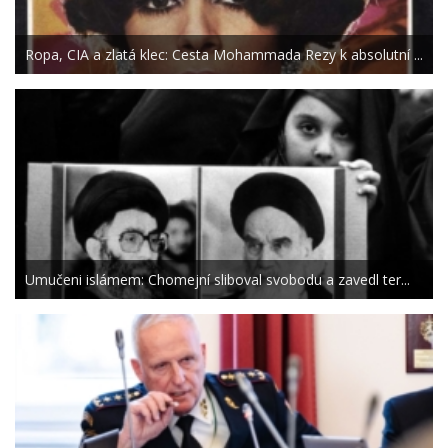
Ropa, CIA a zlatá klec: Cesta Mohammada Rezy k absolutní ...
Umučeni islámem: Chomejní sliboval svobodu a zavedl ter...