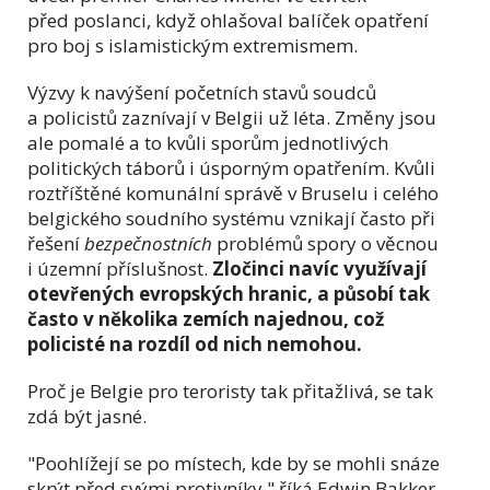
před poslanci, když ohlašoval balíček opatření
pro boj s islamistickým extremismem.
Výzvy k navýšení početních stavů soudců
a policistů zaznívají v Belgii už léta. Změny jsou
ale pomalé a to kvůli sporům jednotlivých
politických táborů i úsporným opatřením. Kvůli
roztříštěné komunální správě v Bruselu i celého
belgického soudního systému vznikají často při
řešení
bezpečnostních
problémů spory o věcnou
i územní příslušnost.
Zločinci navíc využívají
otevřených evropských hranic, a působí tak
často v několika zemích najednou, což
policisté na rozdíl od nich nemohou.
Proč je Belgie pro teroristy tak přitažlivá, se tak
zdá být jasné.
"Poohlížejí se po místech, kde by se mohli snáze
skrýt před svými protivníky," říká Edwin Bakker,