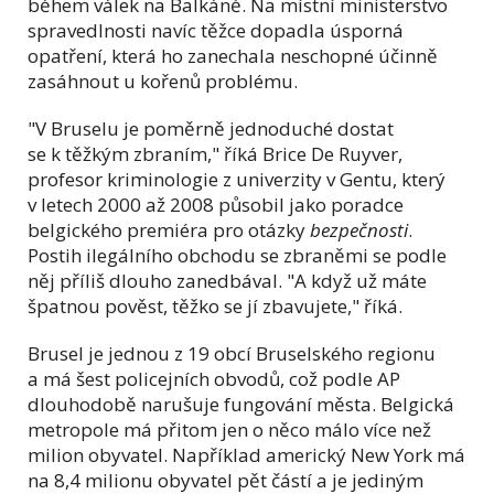
během válek na Balkáně. Na místní ministerstvo
spravedlnosti navíc těžce dopadla úsporná
opatření, která ho zanechala neschopné účinně
zasáhnout u kořenů problému.
"V Bruselu je poměrně jednoduché dostat
se k těžkým zbraním," říká Brice De Ruyver,
profesor kriminologie z univerzity v Gentu, který
v letech 2000 až 2008 působil jako poradce
belgického premiéra pro otázky
bezpečnosti
.
Postih ilegálního obchodu se zbraněmi se podle
něj příliš dlouho zanedbával. "A když už máte
špatnou pověst, těžko se jí zbavujete," říká.
Brusel je jednou z 19 obcí Bruselského regionu
a má šest policejních obvodů, což podle AP
dlouhodobě narušuje fungování města. Belgická
metropole má přitom jen o něco málo více než
milion obyvatel. Například americký New York má
na 8,4 milionu obyvatel pět částí a je jediným