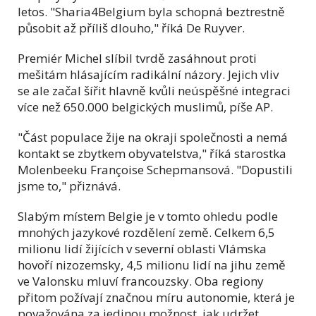
letos. "Sharia4Belgium byla schopná beztrestně
působit až příliš dlouho," říká De Ruyver.
Premiér Michel slíbil tvrdě zasáhnout proti
mešitám hlásajícím radikální názory. Jejich vliv
se ale začal šířit hlavně kvůli neúspěšné integraci
více než 650.000 belgických muslimů, píše AP.
"Část populace žije na okraji společnosti a nemá
kontakt se zbytkem obyvatelstva," říká starostka
Molenbeeku Françoise Schepmansová. "Dopustili
jsme to," přiznává.
Slabým místem Belgie je v tomto ohledu podle
mnohých jazykové rozdělení země. Celkem 6,5
milionu lidí žijících v severní oblasti Vlámska
hovoří nizozemsky, 4,5 milionu lidí na jihu země
ve Valonsku mluví francouzsky. Oba regiony
přitom požívají značnou míru autonomie, která je
považována za jedinou možnost, jak udržet