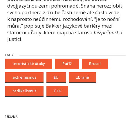
dvojjazyčnou zemi pohromadě. Snaha nerozzlobit
svého partnera z druhé části země ale často vede
k naprosto neúčinnému rozhodování. "Je to noční
můra," popisuje Bakker jazykové bariéry mezi
státními úřady, které mají na starosti
bezpečnost
a
justici.
TAGY
teroristické útoky
Paříž
Brusel
extrémismus
EU
zbraně
radikalismus
ČTK