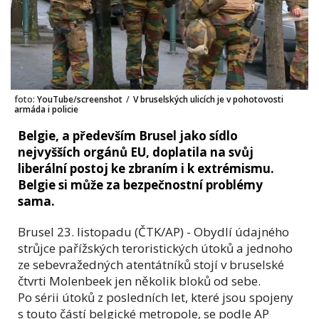
foto:
YouTube/screenshot
/
V bruselských ulicích je v pohotovosti
armáda i policie
Belgie, a především Brusel jako sídlo
nejvyšších orgánů EU, doplatila na svůj
liberální postoj ke zbraním i k extrémismu.
Belgie si může za bezpečnostní problémy
sama.
Brusel 23. listopadu (ČTK/AP) - Obydlí údajného
strůjce pařížských teroristických útoků a jednoho
ze sebevražedných atentátníků stojí v bruselské
čtvrti Molenbeek jen několik bloků od sebe.
Po sérii útoků z posledních let, které jsou spojeny
s touto částí belgické metropole, se podle AP