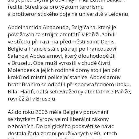
ředitel Střediska pro výzkum terorismu
a protiteroristického boje na univerzitě v Leidenu.
Abdelhamida Abaaouda, Belgičana, který je
považován za strůjce atentátů v Paříži, zabili
ve středu při razii na předměstí Saint-Denis.
Belgie a Francie stále pátrají po Francouzovi
Salahovi Abdeslamovi, který dlouhodobě žil
v Bruselu. Oba muži vyrostli v chudé čtvrti
Molenbeek a jejich rodinné domy stojí jen pár
kroků od místní policejní stanice. Abdeslamův
bratr Brahim se odpálil při sebevražedném útoku.
Bilal Hadfi, další sebevražedný atentátník z Paříže,
rovněž žil v Bruselu.
Až do roku 2006 měla Belgie v porovnání
se zbytkem Evropy velmi liberální zákony
o zbraních. Do belgického podsvětí se navíc
dostala řada zbraní používaných v 90. letech