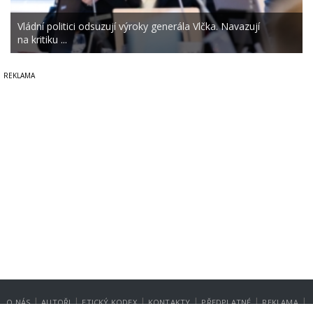
Vládní politici odsuzují výroky generála Vlčka. Navazují
na kritiku ...
|
|
|
|
|
|
O NÁS
AUTOŘI
ETICKÝ KODEX
KONTAKTY
PŘEDPLATNÉ
REKLAMA