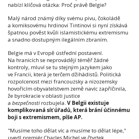
nabízí klíčová otázka: Proč právě Belgie?
Malý národ známý díky svému pivu, čokoládě
a komiksovému hrdinovi Tintinovi si nyní získává
špatnou pověst kvůli islamistickému extremismu
a snadno dostupným ilegálním zbraním.
Belgie má v Evropě ústřední postavení.
Na hranicích se neprovádějí téměř žádné
kontroly, mluví se tu stejným jazykem jako
ve Francii, která je terčem džihádistů. Politická
rozpolcenost mezi francouzsky a nizozemsky
hovořícím obyvatelstvem země navíc zapříčinila,
že byrokracie v oblasti justice
a
bezpečnosti
rozbujela.
V Belgii existuje
komplikovaná síť úřadů, která brání účinnému
boji s extremismem, píše AP.
"Musíme toho dělat víc a musíme to dělat lépe,"
uvedl premiér Charles Michel ve čtvrtek