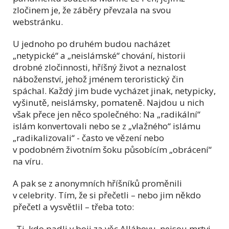
zločinem je, že záběry převzala na svou
webstránku.
U jednoho po druhém budou nacházet
„netypické“ a „neislámské“ chování, historii
drobné zločinnosti, hříšný život a neznalost
náboženství, jehož jménem teroristický čin
spáchal. Každý jim bude vycházet jinak, netypicky,
vyšinutě, neislámsky, pomateně. Najdou u nich
však přece jen něco společného: Na „radikální“
islám konvertovali nebo se z „vlažného“ islámu
„radikalizovali“ - často ve vězení nebo
v podobném životním šoku působícím „obrácení“
na víru.
A pak se z anonymních hříšníků proměnili
v celebrity. Tím, že si přečetli – nebo jim někdo
přečetl a vysvětlil – třeba toto:
„Ti, kdo padli v boji za věc Alláhovu, nejsou mrtvi,