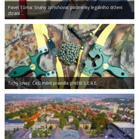
Pavel Tůma: Snahy zpřísňovat podmínky legálního držení
zbraní ...
Tichý lovec: Češi mění pravidla přežití S.E.R.E.