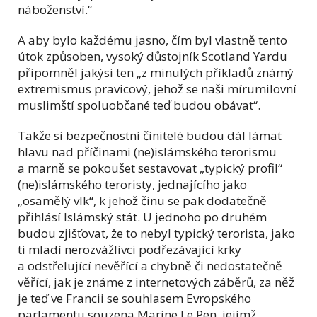
náboženství.“
A aby bylo každému jasno, čím byl vlastně tento
útok způsoben, vysoký důstojník Scotland Yardu
připomněl jakýsi ten „z minulých příkladů známý
extremismus pravicový, jehož se naši mírumilovní
muslimští spoluobčané teď budou obávat“.
Takže si bezpečnostní činitelé budou dál lámat
hlavu nad příčinami (ne)islámského terorismu
a marně se pokoušet sestavovat „typický profil“
(ne)islámského teroristy, jednajícího jako
„osamělý vlk“, k jehož činu se pak dodatečně
přihlásí Islámský stát. U jednoho po druhém
budou zjišťovat, že to nebyl typický terorista, jako
ti mladí nerozvážlivci podřezávající krky
a odstřelující nevěřící a chybně či nedostatečně
věřící, jak je známe z internetových záběrů, za něž
je teď ve Francii se souhlasem Evropského
parlamentu souzena Marine Le Pen, jejímž