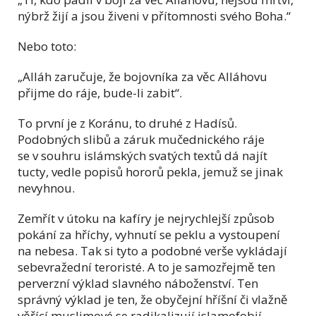
nýbrž žijí a jsou živeni v přítomnosti svého Boha.“
Nebo toto:
„Alláh zaručuje, že bojovníka za věc Alláhovu
přijme do ráje, bude-li zabit“.
To první je z Koránu, to druhé z Hadísů.
Podobných slibů a záruk mučednického ráje
se v souhru islámských svatých textů dá najít
tucty, vedle popisů hororů pekla, jemuž se jinak
nevyhnou.
Zemřít v útoku na kafíry je nejrychlejší způsob
pokání za hříchy, vyhnutí se peklu a vystoupení
na nebesa. Tak si tyto a podobné verše vykládají
sebevražední teroristé. A to je samozřejmě ten
perverzní výklad slavného náboženství. Ten
správný výklad je ten, že obyčejní hříšní či vlažně
věřící muslimové se radikalizují islamofobií