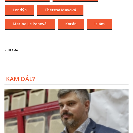
Londýn
Theresa Mayová
Marine Le Penová.
Korán
islám
KAM DÁL?