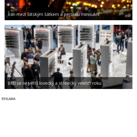
Írán mezi šíitským šátkem a perskou minisukní
Blíží se největší lovecký a střelecký veletrh roku ...