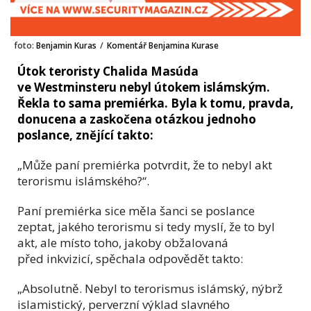
foto:
Benjamin Kuras
/
Komentář Benjamina Kurase
Útok teroristy Chalida Masúda
ve Westminsteru nebyl útokem islámským.
Řekla to sama premiérka. Byla k tomu, pravda,
donucena a zaskočena otázkou jednoho
poslance, znějící takto:
„Může paní premiérka potvrdit, že to nebyl akt
terorismu islámského?“.
Paní premiérka sice měla šanci se poslance
zeptat, jakého terorismu si tedy myslí, že to byl
akt, ale místo toho, jakoby obžalovaná
před inkvizicí, spěchala odpovědět takto:
„Absolutně. Nebyl to terorismus islámský, nýbrž
islamistický, perverzní výklad slavného