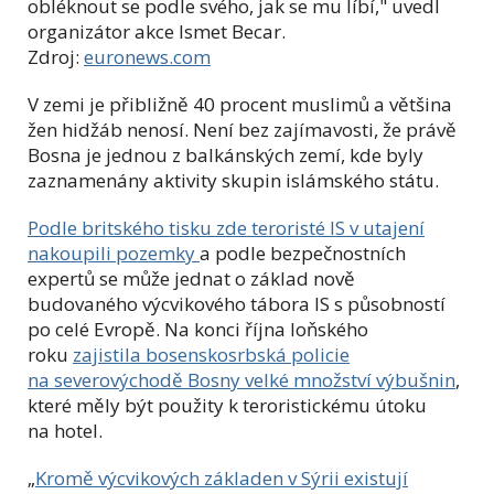
obléknout se podle svého, jak se mu líbí,
" uvedl
organizátor akce Ismet Becar.
Zdroj:
euronews.com
V zemi je přibližně 40 procent muslimů a většina
žen hidžáb nenosí. Není bez zajímavosti, že právě
Bosna je jednou z balkánských zemí, kde byly
zaznamenány aktivity skupin islámského státu.
Podle britského tisku zde teroristé IS v utajení
nakoupili pozemky
a podle bezpečnostních
expertů se může jednat o základ nově
budovaného výcvikového tábora IS s působností
po celé Evropě. Na konci října loňského
roku
zajistila bosenskosrbská policie
na severovýchodě Bosny velké množství výbušnin
,
které měly být použity k teroristickému útoku
na hotel.
„
Kromě výcvikových základen v Sýrii existují