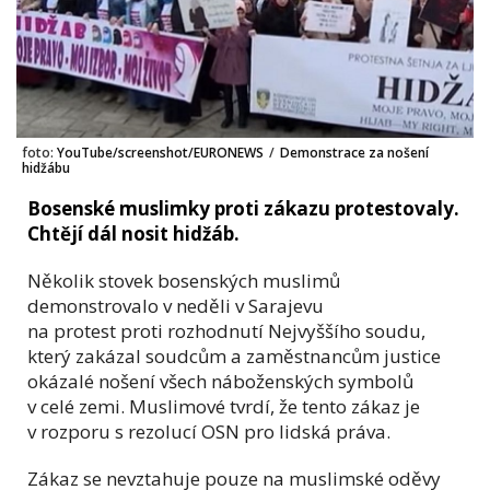
foto:
YouTube/screenshot/EURONEWS
/
Demonstrace za nošení
hidžábu
Bosenské muslimky proti zákazu protestovaly.
Chtějí dál nosit hidžáb.
Několik stovek bosenských muslimů
demonstrovalo v neděli v Sarajevu
na
protest
proti rozhodnutí Nejvyššího soudu,
který zakázal soudcům a zaměstnancům justice
okázalé
nošení všech náboženských symbolů
v celé zemi. Muslimové tvrdí, že tento zákaz
je
v rozporu s rezolucí OSN pro lidská práva.
Zákaz se nevztahuje pouze na muslimské oděvy