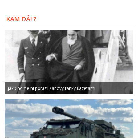
KAM DÁL?
Jak Chomejní porazil šáhovy tanky kazetami