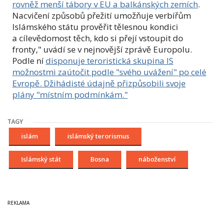
rovněž menší tábory v EU a balkánských zemích
.
Nacvičení způsobů přežití umožňuje verbířům
Islámského státu prověřit tělesnou kondici
a cílevědomost těch, kdo si přejí vstoupit do
fronty," uvádí se v nejnovější zprávě Europolu.
Podle ní
disponuje teroristická skupina IS
možnostmi zaútočit podle "svého uvážení" po celé
Evropě. Džihádisté údajně přizpůsobili svoje
plány "místním podmínkám."
TAGY
islám
islámský terorismus
Islámský stát
Bosna
náboženství