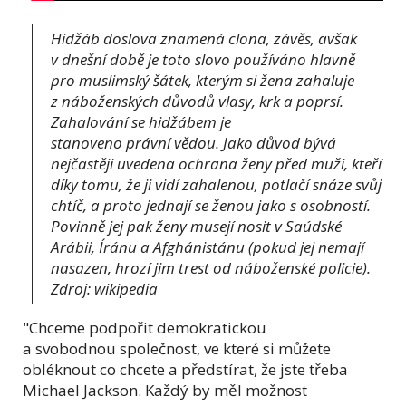
Hidžáb doslova znamená clona, závěs, avšak
v dnešní době je toto slovo používáno hlavně
pro muslimský šátek, kterým si žena zahaluje
z náboženských důvodů vlasy, krk a poprsí.
Zahalování se hidžábem je
stanoveno právní vědou. Jako důvod bývá
nejčastěji uvedena ochrana ženy před muži, kteří
díky tomu, že ji vidí zahalenou, potlačí snáze svůj
chtíč, a proto jednají se ženou jako s osobností.
Povinně jej pak ženy musejí nosit v Saúdské
Arábii, Íránu a Afghánistánu (pokud jej nemají
nasazen, hrozí jim trest od náboženské policie).
Zdroj: wikipedia
"Chceme podpořit demokratickou
a svobodnou
společnost
, ve které si můžete
obléknout co chcete a předstírat, že jste třeba
Michael Jackson. Každý by měl možnost