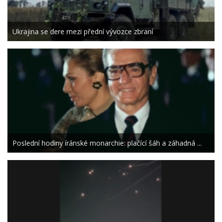
Ukrajina se dere mezi přední vývozce zbraní
Poslední hodiny íránské monarchie: plačící šáh a záhadná ...