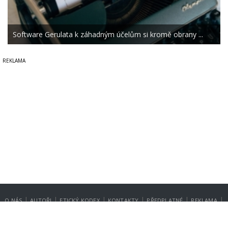
Software Gerulata k záhadným účelům si kromě obrany ...
|
|
|
|
|
|
O NÁS
AUTOŘI
ETICKÝ KODEX
KONTAKTY
PŘEDPLATNÉ
REKLAMA
GDPR
NASTAVENÍ SOUKROMÍ