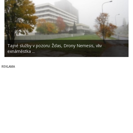
Tajné služby v pozoru: Žďas, Drony Nemesis, vliv
exnáměstka ...