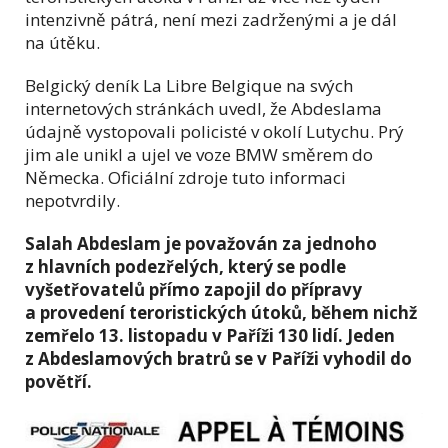
intenzivně pátrá, není mezi zadrženými a je dál
na útěku.
Belgický deník La Libre Belgique na svých
internetových stránkách uvedl, že Abdeslama
údajně vystopovali policisté v okolí Lutychu. Prý
jim ale unikl a ujel ve voze BMW směrem do
Německa. Oficiální zdroje tuto informaci
nepotvrdily.
Salah Abdeslam je považován za jednoho
z hlavních podezřelých, který se podle
vyšetřovatelů přímo zapojil do přípravy
a provedení teroristických útoků, během nichž
zemřelo 13. listopadu v Paříži 130 lidí. Jeden
z Abdeslamových bratrů se v Paříži vyhodil do
povětří.