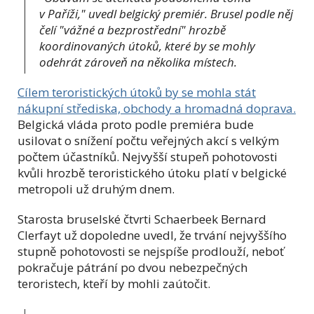
v Paříži," uvedl belgický premiér. Brusel podle něj
čelí "vážné a bezprostřední" hrozbě
koordinovaných útoků, které by se mohly
odehrát zároveň na několika místech.
Cílem teroristických útoků by se mohla stát
nákupní střediska, obchody a hromadná doprava.
Belgická vláda proto podle premiéra bude
usilovat o snížení počtu veřejných akcí s velkým
počtem účastníků. Nejvyšší stupeň pohotovosti
kvůli hrozbě teroristického útoku platí v belgické
metropoli už druhým dnem.
Starosta bruselské čtvrti Schaerbeek Bernard
Clerfayt už dopoledne uvedl, že trvání nejvyššího
stupně pohotovosti se nejspíše prodlouží, neboť
pokračuje pátrání po dvou nebezpečných
teroristech, kteří by mohli zaútočit.