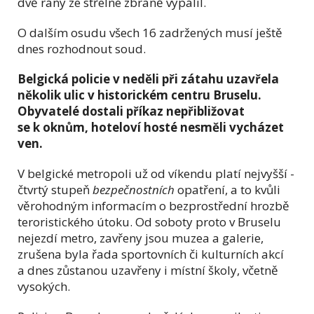
dvě rány ze střelné zbraně vypálil.
O dalším osudu všech 16 zadržených musí ještě
dnes rozhodnout soud.
Belgická policie v neděli při zátahu uzavřela
několik ulic v historickém centru Bruselu.
Obyvatelé dostali příkaz nepřibližovat
se k oknům, hoteloví hosté nesměli vycházet
ven.
V belgické metropoli už od víkendu platí nejvyšší -
čtvrtý stupeň
bezpečnostních
opatření, a to kvůli
věrohodným informacím o bezprostřední hrozbě
teroristického útoku. Od soboty proto v Bruselu
nejezdí metro, zavřeny jsou muzea a galerie,
zrušena byla řada sportovních či kulturních akcí
a dnes zůstanou uzavřeny i místní školy, včetně
vysokých.