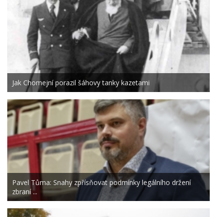
Jak Chomejní porazil šáhovy tanky kazetami
Pavel Tůma: Snahy zpřísňovat podmínky legálního držení
zbraní ...