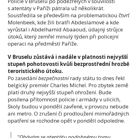
Policie v Bruselu po podezřelých v souvilosti
s atentáty v Paříži pátrala už několikrát.
Soustředila se především na problematickou čtvrť
Molenbeek, kde žili bratři Abdeslamové a kde
vyrůstal i Abdelhamid Abaaoud, údajný strůjce
útoků, který zemřel minulý týden při policejní
operaci na předměstí Paříže.
V Bruselu zůstává i nadále v platnosti nejvyšší
stupeň pohotovosti kvůli bezprostřední hrozbě
teroristického útoku.
Po zasedání
bezpečnostní
rady státu to dnes řekl
belgický premiér Charles Michel. Pro zbytek země
platí druhý nejvyšší stupeň ohrožení. Bude
posílena přítomnost policie i armády v ulicích,
školy budou v pondělí zavřené, v provozu nebude
ani metro. O zrušení či prodloužení mimořádných
opatření se rozhodne opět v pondělí odpoledne.
"Obávám se atentátu podobnému tomu