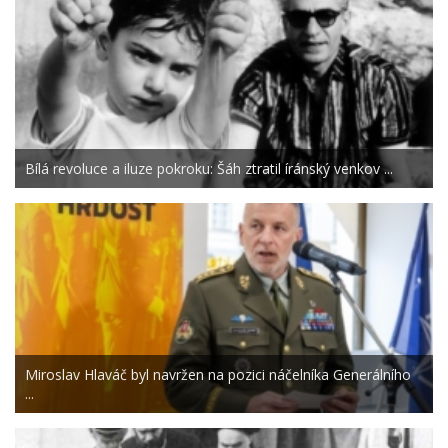
Bílá revoluce a iluze pokroku: Šáh ztratil íránský venkov ...
Miroslav Hlaváč byl navržen na pozici náčelníka Generálního
...