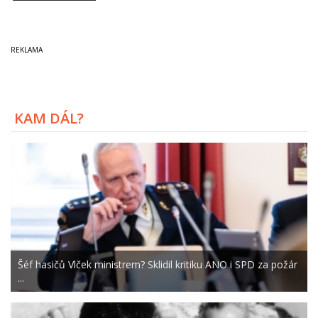
KAM DÁL?
Šéf hasičů Vlček ministrem? Sklidil kritiku ANO i SPD za požár
...