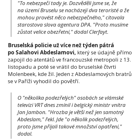
"To nebezpečí tady je. Dozvěděli jsme se, že
na území Bruselu se nacházejí dva teroristé a že
mohou provést něco nebezpečného," citovala
starostova slova agentura DPA. "Proto musíme
zůstat velice obezřetní," dodal Clerfayt.
Bruselská policie už více než týden pátrá
po Salahovi Abdeslamovi,
který se údajně přímo
zapojil do atentátů ve francouzské metropoli z 13.
listopadu a poté se vrátil do bruselské čtvrti
Molenbeek, kde žil. Jeden z Abdeslamových bratrů
se v Paříži vyhodil do povětří.
O "několika podezřelých" osobách se vlámské
televizi VRT dnes zmínil i belgický ministr vnitra
Jan Jambon. "Hrozba je větší než jen samotný
Abdeslam," řekl. Jde "o několik podezřelých,
proto jsme přijali takové množství opatření,"
dodal.