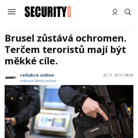
Brusel zůstává ochromen.
Terčem teroristů mají být
měkké cíle.
redakce online
23. 11. 2015
08:00
zobrazit články autora