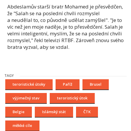
Abdeslamův starší bratr Mohamed je přesvědčen,
že "Salah se na poslední chvíli rozmyslel
a neudělal to, co původně udělat zamýšlel". "Je to
víc než jen moje naděje, je to přesvědčení. Salah je
velmi inteligentní, myslím, že se na poslední chvíli
rozmyslel," řekl televizi RTBF. Zároveň znovu svého
bratra vyzval, aby se vzdal.
TAGY
teroristické útoky
Paříž
Brusel
výjimečný stav
teroristický útok
Belgie
Islámský stát
ČTK
měkké cíle