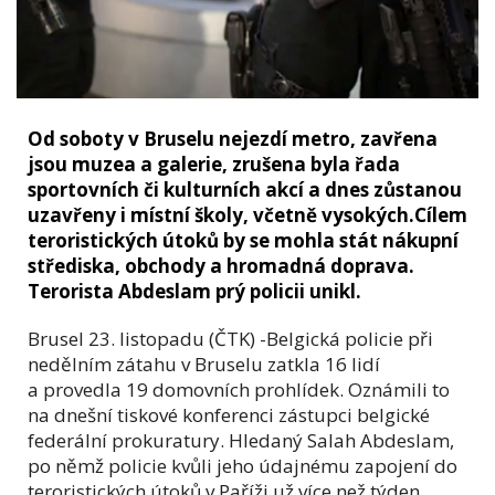
Od soboty v Bruselu nejezdí metro, zavřena
jsou muzea a galerie, zrušena byla řada
sportovních či kulturních akcí a dnes zůstanou
uzavřeny i místní školy, včetně vysokých.Cílem
teroristických útoků by se mohla stát nákupní
střediska, obchody a hromadná doprava.
Terorista Abdeslam prý policii unikl.
Brusel 23. listopadu (ČTK) -Belgická policie při
nedělním zátahu v Bruselu zatkla 16 lidí
a provedla 19 domovních prohlídek. Oznámili to
na dnešní tiskové konferenci zástupci belgické
federální prokuratury. Hledaný Salah Abdeslam,
po němž policie kvůli jeho údajnému zapojení do
teroristických útoků v Paříži už více než týden