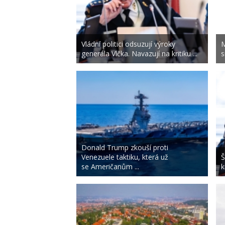
Vládní politici odsuzují výroky
M
generála Vlčka. Navazují na kritiku ...
s
Donald Trump zkouší proti
Venezuele taktiku, která už
Š
se Američanům ...
k