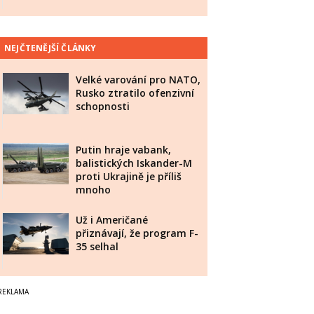
NEJČTENĚJŠÍ ČLÁNKY
Velké varování pro NATO,
Rusko ztratilo ofenzivní
schopnosti
Putin hraje vabank,
balistických Iskander-M
proti Ukrajině je příliš
mnoho
Už i Američané
přiznávají, že program F-
35 selhal