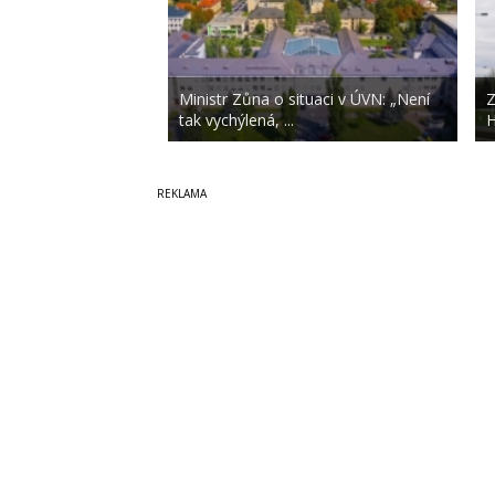
Ministr Zůna o situaci v ÚVN: „Není
Z
tak vychýlená, ...
H