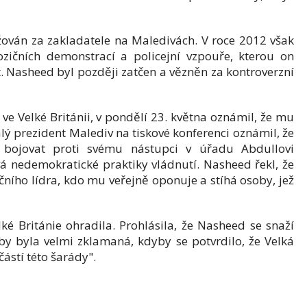
ován za zakladatele na Maledivách. V roce 2012 však
zičních demonstrací a policejní vzpouře, kterou on
at. Nasheed byl později zatčen a vězněn za kontroverzní
 Velké Británii, v pondělí 23. května oznámil, že mu
lý prezident Malediv na tiskové konferenci oznámil, že
bojovat proti svému nástupci v úřadu Abdullovi
á nedemokratické praktiky vládnutí. Nasheed řekl, že
ího lídra, kdo mu veřejně oponuje a stíhá osoby, jež
ké Británie ohradila. Prohlásila, že Nasheed se snaží
by byla velmi zklamaná, kdyby se potvrdilo, že Velká
částí této šarády".