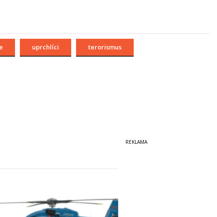
e
uprchlíci
terorismus