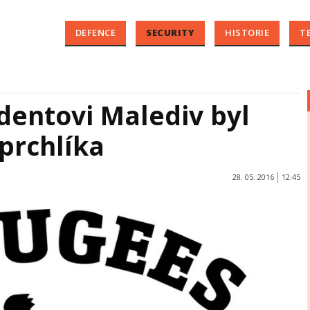
DEFENCE
SECURITY
HISTORIE
T
dentovi Malediv byl
prchlíka
28. 05. 2016
12:45