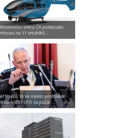
inisterstvo vnitra ČR podepsalo
mlouvu na 11 vrtulníků ...
éf hasičů Vlček ministrem? Sklidil
ritiku ANO i SPD za požár ...