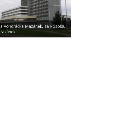
a Vondráčka Mazánek, za Posoldu
razánek