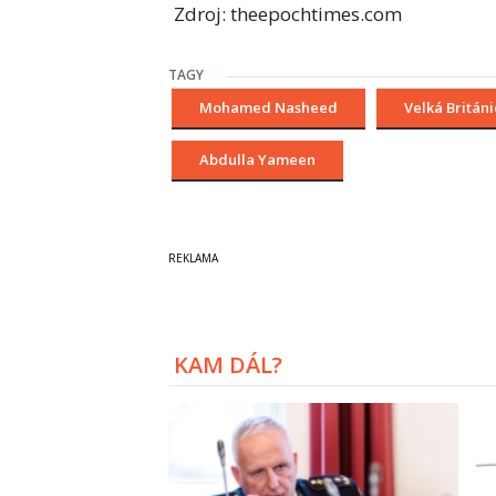
Zdroj: theepochtimes.com
TAGY
Mohamed Nasheed
Velká Británi
Abdulla Yameen
KAM DÁL?