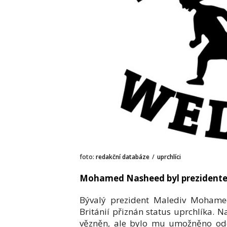
foto:
redakční databáze
/
uprchlíci
Mohamed Nasheed byl prezidentem
Bývalý prezident Malediv Mohame
Británií přiznán status uprchlíka. 
vězněn, ale bylo mu umožněno odce