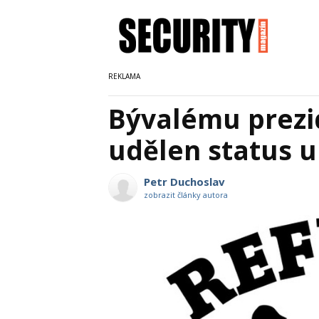
Bývalému prezi
udělen status u
Petr Duchoslav
zobrazit články autora