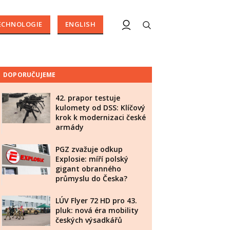
ECHNOLOGIE
ENGLISH
DOPORUČUJEME
42. prapor testuje
kulomety od DSS: Klíčový
krok k modernizaci české
armády
PGZ zvažuje odkup
Explosie: míří polský
gigant obranného
průmyslu do Česka?
LÚV Flyer 72 HD pro 43.
pluk: nová éra mobility
českých výsadkářů