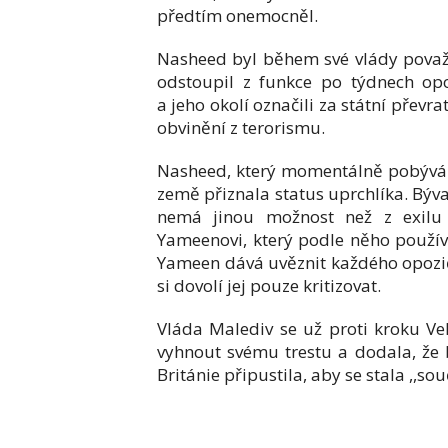
předtím onemocněl.
Nasheed byl během své vlády považ
odstoupil z funkce po týdnech opo
a jeho okolí označili za státní převr
obvinění z terorismu.
Nasheed, který momentálně pobývá ve
země přiznala status uprchlíka. Býva
nemá jinou možnost než z exilu 
Yameenovi, který podle něho použív
Yameen dává uvěznit každého opozičn
si dovolí jej pouze kritizovat.
Vláda Malediv se už proti kroku Vel
vyhnout svému trestu a dodala, že 
Británie připustila, aby se stala ,,sou