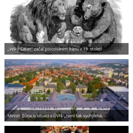
„Velký Satan“ začal porcováním Íránu v 19. století
Ministr Zůna o situaci v ÚVN: „Není tak vychýlená, ...