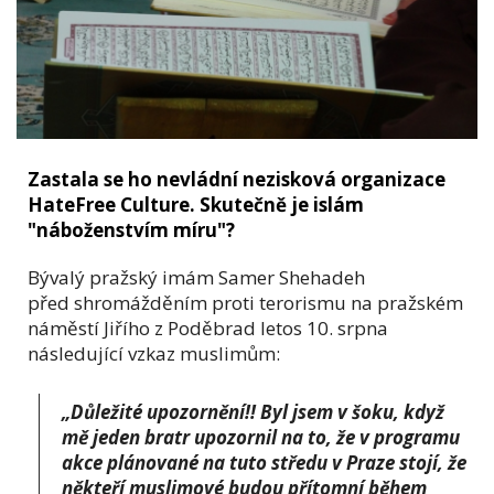
Zastala se ho nevládní nezisková organizace
HateFree Culture. Skutečně je islám
"náboženstvím míru"?
Bývalý pražský imám Samer Shehadeh
před shromážděním proti terorismu na pražském
náměstí Jiřího z Poděbrad letos 10. srpna
následující vzkaz muslimům:
„Důležité upozornění!! Byl jsem v šoku, když
mě jeden bratr upozornil na to, že v programu
akce plánované na tuto středu v Praze stojí, že
někteří muslimové budou přítomní během