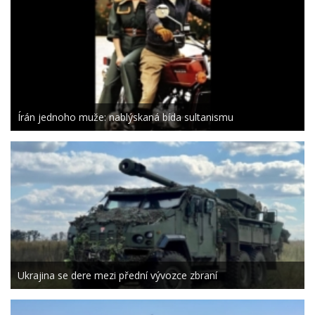
Írán jednoho muže: nablýskaná bída sultanismu
Ukrajina se dere mezi přední vývozce zbraní