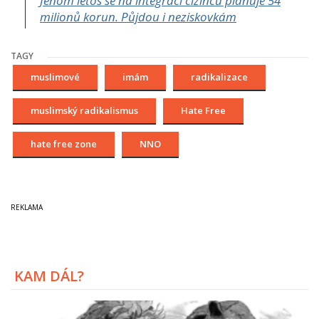
Jenom letos se na integraci cizinců plánuje 54
milionů korun. Půjdou i neziskovkám
TAGY
muslimové
imám
radikalizace
muslimský radikalismus
Hate Free
hate free zone
NNO
KAM DÁL?