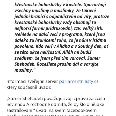
křesťanské bohoslužby v kostele. Upozorňuji
všechny muslimy a muslimky, že takové
jednání hraničí s odpadlictvím od víry, protože
křesťanské bohoslužby vždy obsahují tu
nejhorší formu přidružování, tzv. velký širk.
Nehledě na další věci v programu, které jsou
daleko za hranicemi toho, co je nám v islámu
povoleno. Kdo věří v Alláha a v Soudný den, ať
se této akce neúčastní. Alláh mi budiž
svědkem, že jsem před tím varoval. Samer
Shehadeh. Rozešlete prosím dál a varujte
muslimy.“
Informaci zveřejnil server
parlamentnilisty.cz
,
který současně uvádí:
„Samer Shehadeh považuje svoji zprávu za zcela
nevinnou A rozhodně odmítá, že by šlo o nějaké
zastrašování,“ uvádí na svém facebookovém