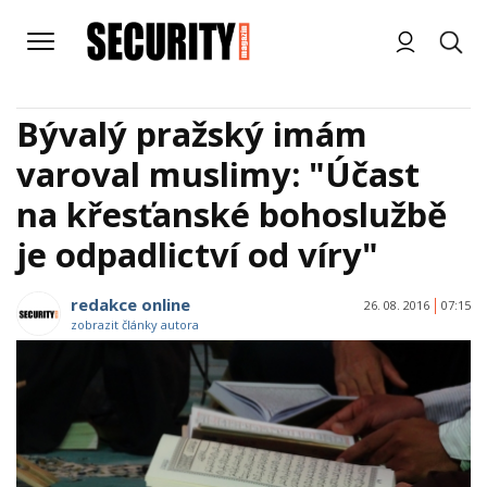
Bývalý pražský imám
varoval muslimy: "Účast
na křesťanské bohoslužbě
je odpadlictví od víry"
redakce online
26. 08. 2016
07:15
zobrazit články autora