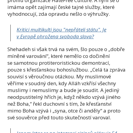
profilu organizace HateFree Culture. A nyní se o
imáma opět zajímají české tajné služby, které
vyhodnocují, zda opravdu nešlo o výhružky.
Kritici multikulti jsou "nepřáteli státu". Je
v Evropě ohrožena svoboda slova?
Shehadeh si však trvá na svém, šlo pouze o „dobře
míněné varování“, které nemělo co dočinění
se samotnou protiteroristickou demontrací,
pouze s křesťanskou bohoslužbou. „Celá ta zpráva
souvisí s věroučnou otázkou. My muslimové
věříme v soudný den, kdy Alláh vzkřísí všechny
muslimy i nemuslimy a bude je soudit. A jediný
neodpustitelný hřích je, když někdo vzývá jiného
než Boha,“ řekl duchovní s tím, že křesťanství
mimo Boha vzývá i „syna, otce či anděly“ a proto
své souvěrce před touto skutečností varoval.