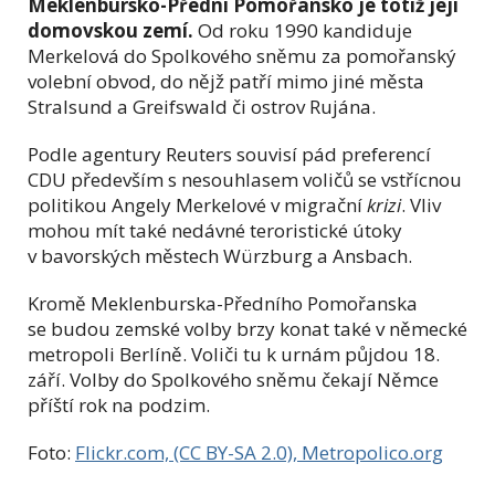
Meklenbursko-Přední Pomořansko je totiž její
domovskou zemí.
Od roku 1990 kandiduje
Merkelová do Spolkového sněmu za pomořanský
volební obvod, do nějž patří mimo jiné města
Stralsund a Greifswald či ostrov Rujána.
Podle agentury Reuters souvisí pád preferencí
CDU především s nesouhlasem voličů se vstřícnou
politikou Angely Merkelové v migrační
krizi
. Vliv
mohou mít také nedávné teroristické útoky
v bavorských městech Würzburg a Ansbach.
Kromě Meklenburska-Předního Pomořanska
se budou zemské volby brzy konat také v německé
metropoli Berlíně. Voliči tu k urnám půjdou 18.
září. Volby do Spolkového sněmu čekají Němce
příští rok na podzim.
Foto:
Flickr.com, (CC BY-SA 2.0), Metropolico.org