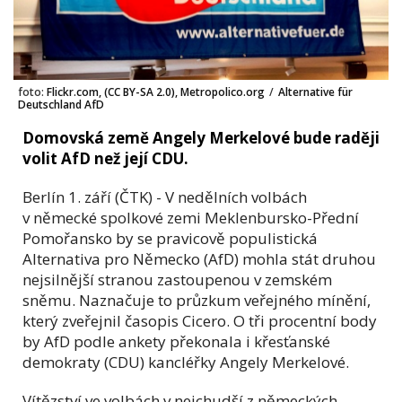
foto:
Flickr.com, (CC BY-SA 2.0), Metropolico.org
/
Alternative für
Deutschland AfD
Domovská země Angely Merkelové bude raději
volit AfD než její CDU.
Berlín 1. září (ČTK) - V nedělních volbách
v německé spolkové zemi Meklenbursko-Přední
Pomořansko by se pravicově populistická
Alternativa pro Německo (AfD) mohla stát druhou
nejsilnější stranou zastoupenou v zemském
sněmu. Naznačuje to průzkum veřejného mínění,
který zveřejnil časopis Cicero. O tři procentní body
by AfD podle ankety překonala i křesťanské
demokraty (CDU) kancléřky Angely Merkelové.
Vítězství ve volbách v nejchudší z německých