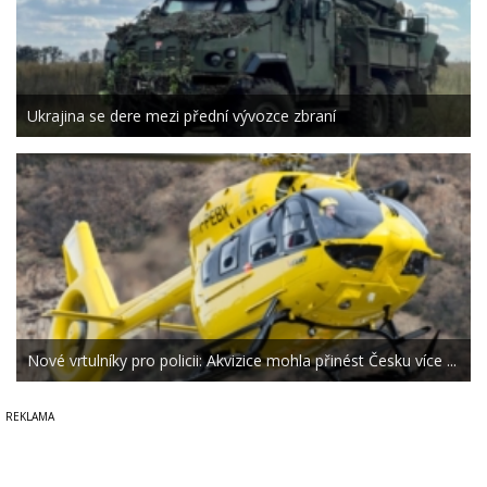
Ukrajina se dere mezi přední vývozce zbraní
Nové vrtulníky pro policii: Akvizice mohla přinést Česku více ...