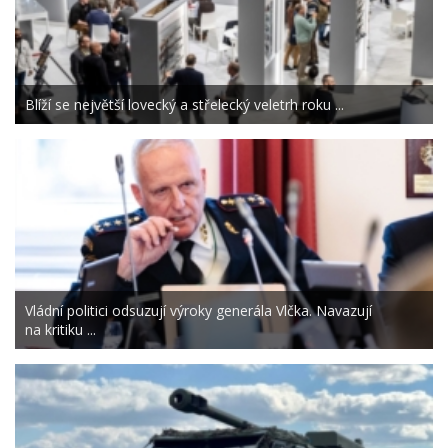
Blíží se největší lovecký a střelecký veletrh roku ...
Vládní politici odsuzují výroky generála Vlčka. Navazují
na kritiku ...