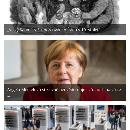
„Velký Satan“ začal porcováním Íránu v 19. století
Angela Merkelová si zjevně neuvědomuje svůj podíl na válce
...