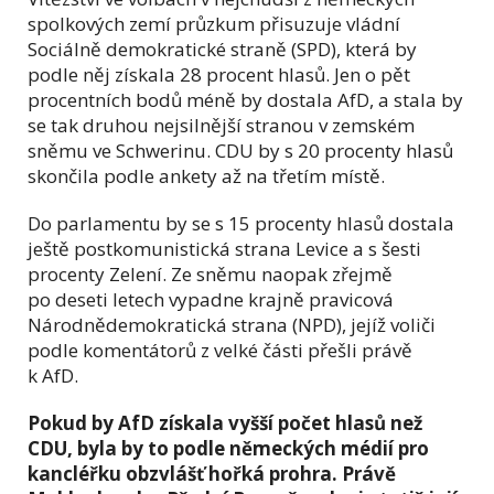
spolkových zemí průzkum přisuzuje vládní
Sociálně demokratické straně (SPD), která by
podle něj získala 28 procent hlasů. Jen o pět
procentních bodů méně by dostala AfD, a stala by
se tak druhou nejsilnější stranou v zemském
sněmu ve Schwerinu. CDU by s 20 procenty hlasů
skončila podle ankety až na třetím místě.
Do parlamentu by se s 15 procenty hlasů dostala
ještě postkomunistická strana Levice a s šesti
procenty Zelení. Ze sněmu naopak zřejmě
po deseti letech vypadne krajně pravicová
Národnědemokratická strana (NPD), jejíž voliči
podle komentátorů z velké části přešli právě
k AfD.
Pokud by AfD získala vyšší počet hlasů než
CDU, byla by to podle německých médií pro
kancléřku obzvlášť hořká prohra. Právě