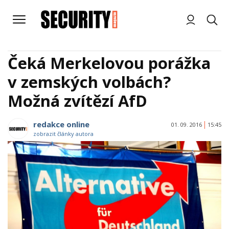
Čeká Merkelovou porážka
v zemských volbách?
Možná zvítězí AfD
redakce online
01. 09. 2016
15:45
zobrazit články autora