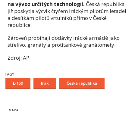
na vývoz určitých technologií.
Česká republika
již poskytla výcvik čtyřem iráckým pilotům letadel
a desítkám pilotů vrtulníků přímo v České
republice.
Zároveň probíhají dodávky irácké armádě jako
střelivo, granáty a protitankové granátomety.
Zdroj: AP
TAGY
L-159
Irák
Česká republika