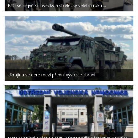
Blíží se největší lovecký a střelecký veletrh roku ...
Ukrajina se dere mezi přední vývozce zbraní