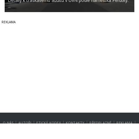
Detaily k třaskavému auditu v ÚVN podle náměstka Perutky:
...
|
|
|
|
|
|
O NÁS
AUTOŘI
ETICKÝ KODEX
KONTAKTY
PŘEDPLATNÉ
REKLAMA
GDPR
NASTAVENÍ SOUKROMÍ