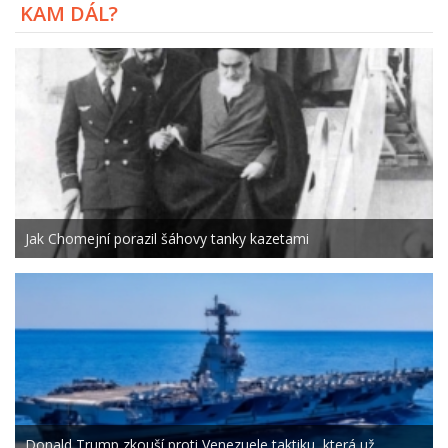
KAM DÁL?
Jak Chomejní porazil šáhovy tanky kazetami
Donald Trump zkouší proti Venezuele taktiku, která už