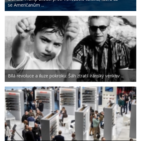
se Američanům ...
Bílá revoluce a iluze pokroku: Šáh ztratil íránský venkov ...