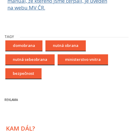
manuál, ze kterého jsme čerpali, je uveden
na webu MV ČR.
TAGY
domobrana
nutná obrana
nutná sebeobrana
ministerstvo vnitra
bezpečnost
KAM DÁL?