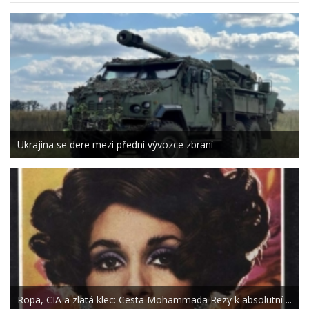
Ukrajina se dere mezi přední vývozce zbraní
Ropa, CIA a zlatá klec: Cesta Mohammada Rezy k absolutní ...