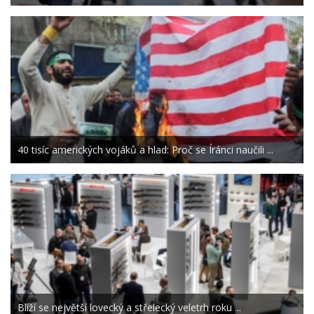
40 tisíc amerických vojáků a hlad: Proč se Íránci naučili ...
Blíží se největší lovecký a střelecký veletrh roku ...