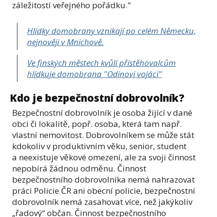
záležitostí veřejného pořádku."
Hlídky domobrany vznikají po celém Německu,
nejnověji v Mnichově.
Ve finských městech kvůli přistěhovalcům
hlídkuje domobrana "Odinovi vojáci"
Kdo je bezpečnostní dobrovolník?
Bezpečnostní dobrovolník je osoba žijící v dané
obci či lokalitě, popř. osoba, která tam např.
vlastní nemovitost. Dobrovolníkem se může stát
kdokoliv v produktivním věku, senior, student
a neexistuje věkové omezení, ale za svoji činnost
nepobírá žádnou odměnu. Činnost
bezpečnostního dobrovolníka nemá nahrazovat
práci Policie ČR ani obecní policie, bezpečnostní
dobrovolník nemá zasahovat více, než jakýkoliv
„řadový“ občan. Činnost bezpečnostního