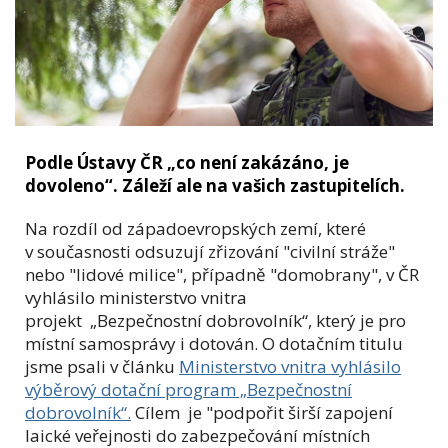
Podle Ústavy ČR „co není zakázáno, je
dovoleno“. Záleží ale na vašich zastupitelích.
Na rozdíl od západoevropských zemí, které
v současnosti odsuzují zřizování "civilní stráže"
nebo "lidové milice", případně "domobrany", v ČR
vyhlásilo ministerstvo vnitra
projekt „Bezpečnostní dobrovolník“, který je pro
místní samosprávy i dotován. O dotačním titulu
jsme psali v článku
Ministerstvo vnitra vyhlásilo
výběrový dotační program „Bezpečnostní
dobrovolník“.
Cílem je "podpořit širší zapojení
laické veřejnosti do zabezpečování místních