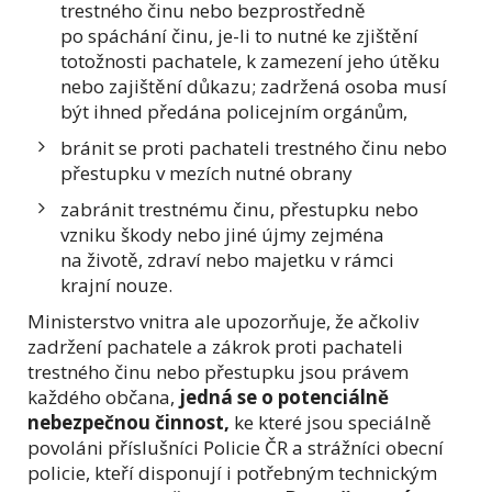
trestného činu nebo
bezprostředně
po spáchání činu, je-li to nutné ke zjištění
totožnosti pachatele,
k zamezení jeho útěku
nebo zajištění důkazu; zadržená osoba musí
být ihned
předána policejním orgánům,
bránit se proti pachateli trestného činu nebo
přestupku v mezích nutné
obrany
zabránit trestnému činu, přestupku nebo
vzniku škody nebo jiné újmy
zejména
na životě, zdraví nebo majetku v rámci
krajní nouze.
Ministerstvo vnitra ale upozorňuje, že ačkoliv
zadržení pachatele a zákrok proti pachateli
trestného činu nebo přestupku jsou právem
každého občana,
jedná se o potenciálně
nebezpečnou činnost,
ke které jsou speciálně
povoláni příslušníci Policie ČR a strážníci obecní
policie, kteří disponují i potřebným technickým