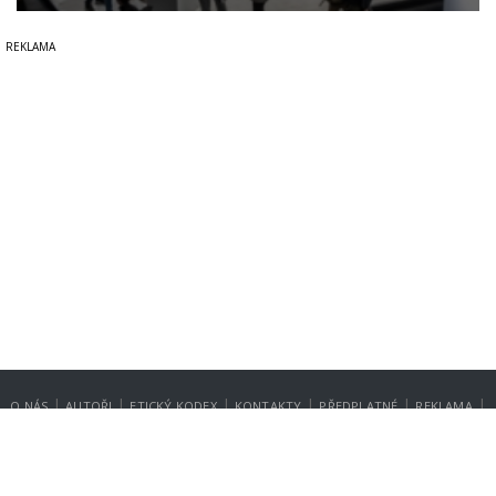
|
|
|
|
|
|
O NÁS
AUTOŘI
ETICKÝ KODEX
KONTAKTY
PŘEDPLATNÉ
REKLAMA
GDPR
NASTAVENÍ SOUKROMÍ
Copyright © 2014-2026
SecurityMagazin.cz