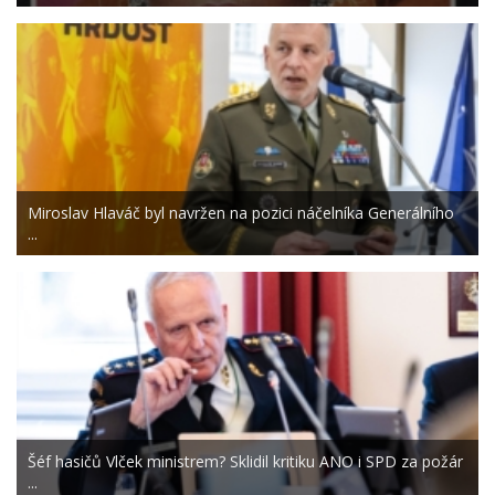
Miroslav Hlaváč byl navržen na pozici náčelníka Generálního
...
Šéf hasičů Vlček ministrem? Sklidil kritiku ANO i SPD za požár
...