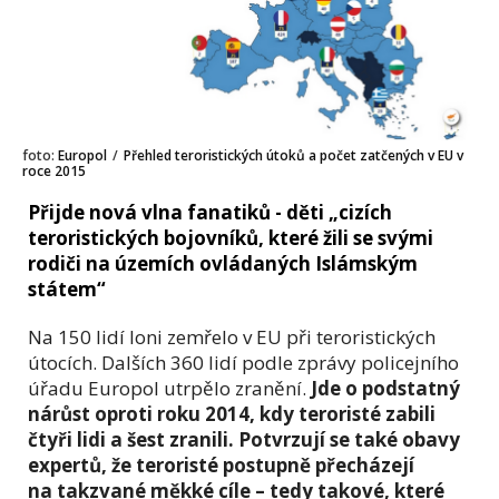
foto:
Europol
/
Přehled teroristických útoků a počet zatčených v EU v
roce 2015
Přijde nová vlna fanatiků - děti „cizích
teroristických bojovníků, které žili se svými
rodiči na územích ovládaných Islámským
státem“
Na 150 lidí loni zemřelo v EU při teroristických
útocích. Dalších 360 lidí podle zprávy policejního
úřadu Europol utrpělo zranění.
Jde o podstatný
nárůst oproti roku 2014, kdy teroristé zabili
čtyři lidi a šest zranili. Potvrzují se také obavy
expertů, že teroristé postupně přecházejí
na takzvané měkké cíle – tedy takové, které