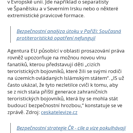
v Evropské unii. Jde například o separatisty
ve Španělsku a v Severním Irsku nebo o některé
extremistické pravicové formace.
Bezpečnostní analýza útoku v Paříži: Současná
protiteroristická opatření nefungují
Agentura EU působící v oblasti prosazování práva
rovněž upozorňuje na možnou novou vlnu
fanatiků, kterou představují děti „cizích
teroristických bojovníků, které žili se svými rodiči
na územích ovládaných Islámským státem“. „IS už
často ukázal, že tyto nezletilce cvičí k tomu, aby
se z nich stala příští generace zahraničních
teroristických bojovníků, která by se mohla stát
budoucí bezpečnostní hrozbou,“ konstatuje se ve
zprávě. Zdroj:
ceskatelevize.cz
Bezpečnostní strategie ČR - cíle a vize pokulhávají