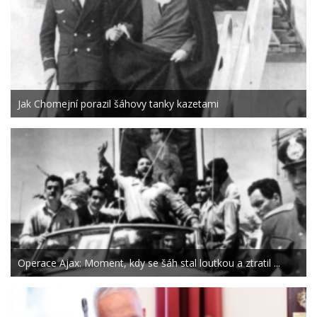
Jak Chomejní porazil šáhovy tanky kazetami
Operace Ajax: Moment, kdy se šáh stal loutkou a ztratil ...