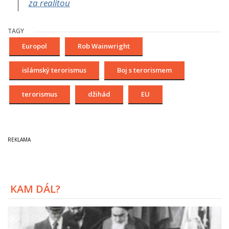
za realitou
TAGY
Europol
Rob Wainwright
islámský terorismus
Boj s terorismem
terorismus
džihád
EU
KAM DÁL?