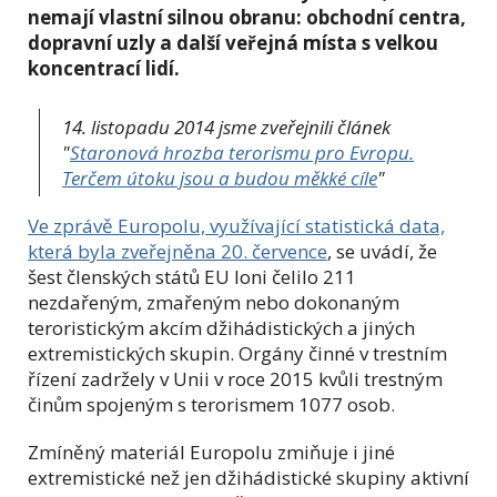
nemají vlastní silnou obranu: obchodní centra,
dopravní uzly a další veřejná místa s velkou
koncentrací lidí.
14. listopadu 2014 jsme zveřejnili článek
"
Staronová hrozba terorismu pro Evropu.
Terčem útoku jsou a budou měkké cíle
"
Ve zprávě Europolu, využívající statistická data,
která byla zveřejněna 20. července
, se uvádí, že
šest členských států EU loni čelilo 211
nezdařeným, zmařeným nebo dokonaným
teroristickým akcím džihádistických a jiných
extremistických skupin. Orgány činné v trestním
řízení zadržely v Unii v roce 2015 kvůli trestným
činům spojeným s terorismem 1077 osob.
Zmíněný materiál Europolu zmiňuje i jiné
extremistické než jen džihádistické skupiny aktivní