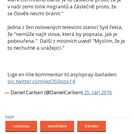
v naší zemi tolik migrantů a částečně proto, že
se člověk nesmí bránit."
Jedna z žen oslovených televizní stanicí Syd řekla,
že "nemůže najít slova, která by popsala, jak je
pobouřena." Další z místních uvedl "Myslím, že je
to nechutné a urážející."
Lige en lille kommentar til asylspray-balladen.
pic.twitter.com/vqOS0qpx14
— Daniel Carlsen (@DanielCarlsen)
25. září 2016
TAGY
rasismus
xenofobie
Dánsko