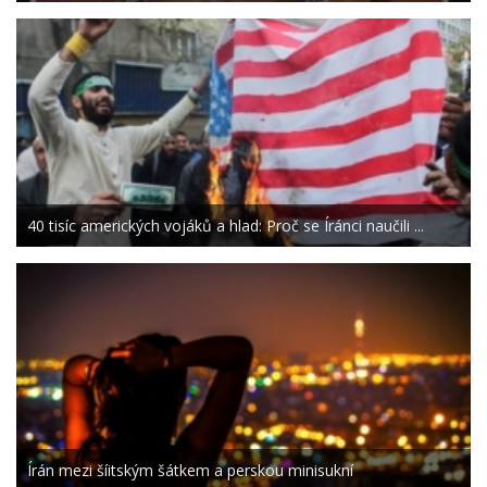
40 tisíc amerických vojáků a hlad: Proč se Íránci naučili ...
Írán mezi šíitským šátkem a perskou minisukní