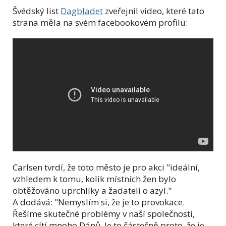
Švédský list
Dagbladet
zveřejnil video, které tato
strana měla na svém facebookovém profilu:
Carlsen tvrdí, že toto město je pro akci "ideální,
vzhledem k tomu, kolik místních žen bylo
obtěžováno uprchlíky a žadateli o azyl."
A dodává: "Nemyslím si, že je to provokace.
Řešíme skutečné problémy v naší společnosti,
které cítí mnoho Dánů. Je to částečně proto, že je