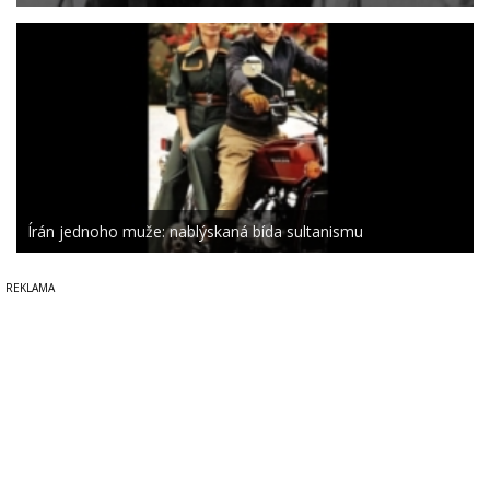
Írán jednoho muže: nablýskaná bída sultanismu