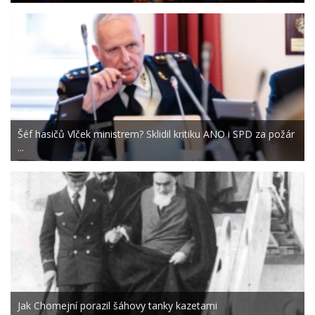
Šéf hasičů Vlček ministrem? Sklidil kritiku ANO i SPD za požár
...
Jak Chomejní porazil šáhovy tanky kazetami