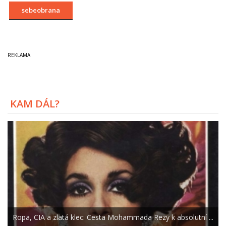
sebeobrana
KAM DÁL?
Ropa, CIA a zlatá klec: Cesta Mohammada Rezy k absolutní ...