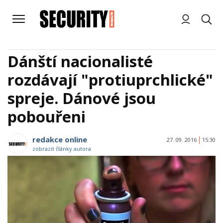
Dánští nacionalisté
rozdávají "protiuprchlické"
spreje. Dánové jsou
pobouřeni
redakce online
27. 09. 2016
15:30
zobrazit články autora