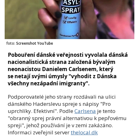
foto:
Screenshot YouTube
Pobouření dánské veřejnosti vyvolala dánská
nacionalistická strana založená bývalým
neonacistou Danielem Carlsenem, který
se netají svými úmysly "vyhodit z Dánska
všechny nezápadní imigranty".
Podporovatelé jeho strany rozdávali na ulici
dánského Haderslevu spreje s nápisy "Pro
uprchlíky. Efektivní". Podle
Carlsena
je tento
"obranný sprej právní alternativou k pepřovému
spreji", jehož používání je v zemi zakázáno.
Informaci zveřejnil server
thelocal.dk