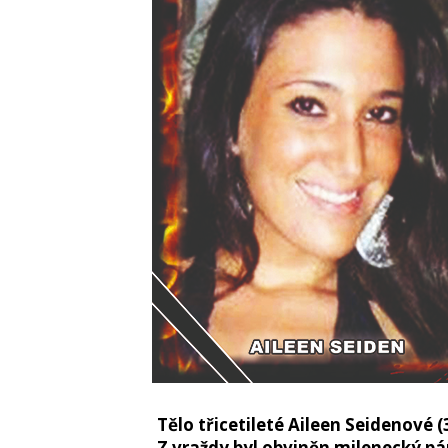
Tělo třicetileté Aileen Seidenové 
Z vraždy byl obviněn milenecký pár