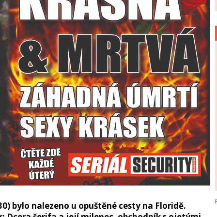
(30) bylo nalezeno u opuštěné cesty na Floridě.
: Dcera šerifa a její milenec, obchodník s ojetými