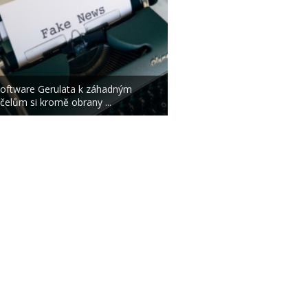
oftware Gerulata k záhadným
čelům si kromě obrany ...