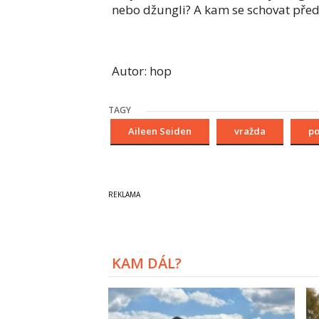
nebo džungli? A kam se schovat před 
Autor: hop
TAGY
Aileen Seiden
vražda
po
KAM DÁL?