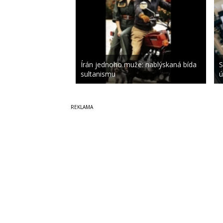
Írán jednoho muže: nablýskaná bída
S
sultanismu
ú