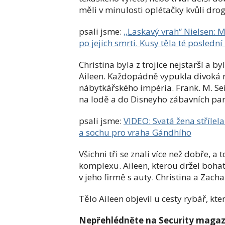
měli v minulosti oplétačky kvůli dro
psali jsme:
,,Laskavý vrah“ Nielsen: M
po jejich smrti. Kusy těla té posledn
Christina byla z trojice nejstarší a 
Aileen. Každopádně vypukla divoká r
nábytkářského impéria. Frank. M. S
na lodě a do Disneyho zábavních park
psali jsme:
VIDEO: Svatá žena střílel
a sochu pro vraha Gándhího
Všichni tři se znali více než dobře, a
komplexu. Aileen, kterou držel boha
v jeho firmě s auty. Christina a Zacha
Tělo Aileen objevil u cesty rybář, kte
Nepřehlédněte na Security magaz