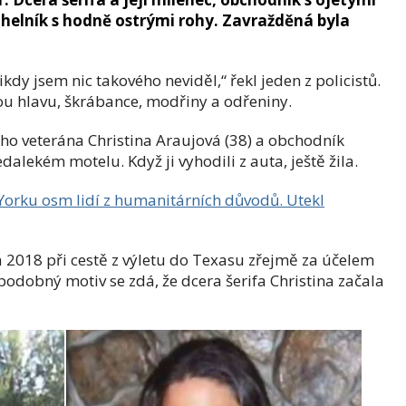
úhelník s hodně ostrými rohy. Zavražděná byla
dy jsem nic takového neviděl,“ řekl jeden z policistů.
u hlavu, škrábance, modřiny a odřeniny.
ného veterána Christina Araujová (38) a obchodník
edalekém motelu. Když ji vyhodili z auta, ještě žila.
 Yorku osm lidí z humanitárních důvodů. Utekl
2018 při cestě z výletu do Texasu zřejmě za účelem
podobný motiv se zdá, že dcera šerifa Christina začala