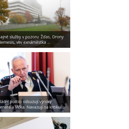
ajné služby v pozoru: Žďas, Drony
emesis, vliv exnáměstka ...
ládní politici odsuzují výroky
enerála Vlčka. Navazují na kritiku ...