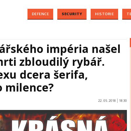
DEFENCE
SECURITY
HISTORIE
T
ářského impéria našel
ti zbloudilý rybář.
sexu dcera šerifa,
o milence?
22. 05. 2018
18:30