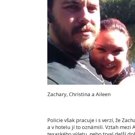
Zachary, Christina a Aileen
Policie však pracuje i s verzí, že Zac
a v hotelu jí to oznámili. Vztah mez
texaského výletu, nebo trval delší do