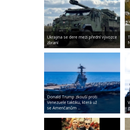
Ukrajina se dere mezi přední vývozce
T
zbraní
N
Donald Trump zkouší proti
Venezuele taktiku, která už
V
se Američanům ...
g