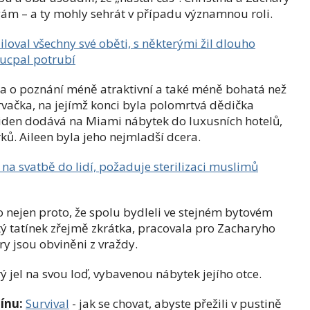
gám – a ty mohly sehrát v případu významnou roli.
iloval všechny své oběti, s některými žil dlouho
í ucpal potrubí
byla o poznání méně atraktivní a také méně bohatá než
vačka, na jejímž konci byla polomrtvá dědička
eiden dodává na Miami nábytek do luxusních hotelů,
ů. Aileen byla jeho nejmladší dcera.
a na svatbě do lidí, požaduje sterilizaci muslimů
 to nejen proto, že spolu bydleli ve stejném bytovém
tý tatínek zřejmě zkrátka, pracovala pro Zacharyho
ry jsou obviněni z vraždy.
rý jel na svou loď, vybavenou nábytek jejího otce.
ínu:
Survival
- jak se chovat, abyste přežili v pustině