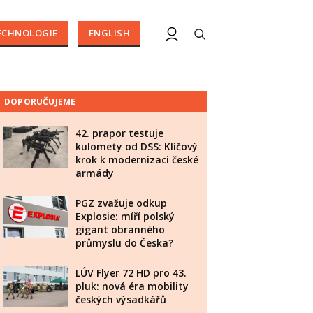
ECHNOLOGIE
ENGLISH
DOPORUČUJEME
42. prapor testuje
kulomety od DSS: Klíčový
krok k modernizaci české
armády
PGZ zvažuje odkup
Explosie: míří polský
gigant obranného
průmyslu do Česka?
LÚV Flyer 72 HD pro 43.
pluk: nová éra mobility
českých výsadkářů