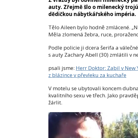
auty. Zřejmě šlo o milenecký troj
dědičkou nábytkářského impéria.
Tělo Aileen bylo hodně zmlácené. „Nik
Měla zlomená žebra, ruce, proraženo
Podle policie ji dcera šerifa a váleč
s auty Zachary Abell (30) zmlátili v n
psali jsme:
Herr Doktor: Zabil v New
z blázince v převleku za kuchaře
V motelu se ubytovali koncem dubna 
kvalitního sexu ve třech. Jako pravdě
žárlit.