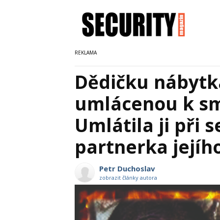
Dědičku nábytk
umlácenou k smr
Umlátila ji při 
partnerka jejíh
Petr Duchoslav
zobrazit články autora