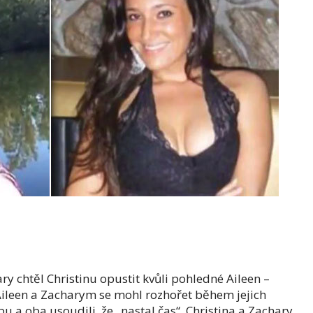
hary chtěl Christinu opustit kvůli pohledné Aileen –
i Aileen a Zacharym se mohl rozhořet během jejich
bu a oba usoudili, že „nastal čas“. Christina a Zachary