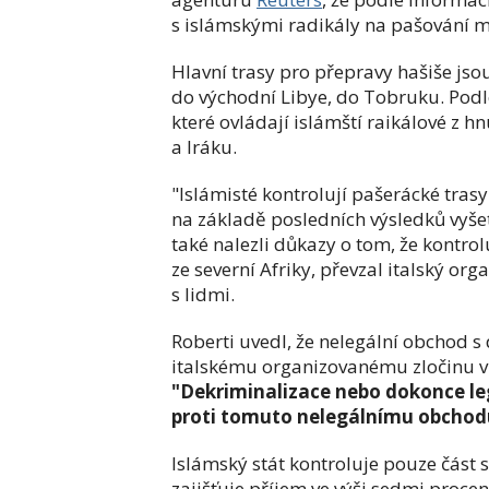
s islámskými radikály na pašování ma
Hlavní trasy pro přepravy hašiše js
do východní Libye, do Tobruku. Podle
které ovládají islámští raikálové z hn
a Iráku.
"Islámisté kontrolují pašerácké trasy
na základě posledních výsledků vyšet
také nalezli důkazy o tom, že kontro
ze severní Afriky, převzal italský org
s lidmi.
Roberti uvedl, že nelegální obchod 
italskému organizovanému zločinu víc
"Dekriminalizace nebo dokonce le
proti tomuto nelegálnímu obchod
Islámský stát kontroluje pouze část 
zajišťuje příjem ve výši sedmi proce