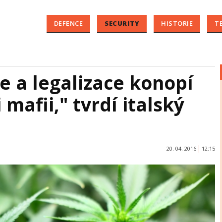
DEFENCE
SECURITY
HISTORIE
T
e a legalizace konopí
 mafii," tvrdí italský
20. 04. 2016
12:15