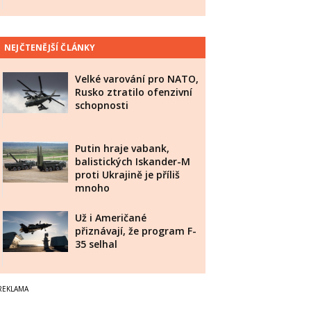
NEJČTENĚJŠÍ ČLÁNKY
Velké varování pro NATO,
Rusko ztratilo ofenzivní
schopnosti
Putin hraje vabank,
balistických Iskander-M
proti Ukrajině je příliš
mnoho
Už i Američané
přiznávají, že program F-
35 selhal