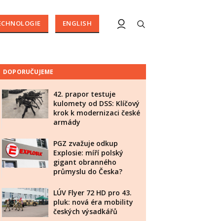
ECHNOLOGIE
ENGLISH
DOPORUČUJEME
42. prapor testuje
kulomety od DSS: Klíčový
krok k modernizaci české
armády
PGZ zvažuje odkup
Explosie: míří polský
gigant obranného
průmyslu do Česka?
LÚV Flyer 72 HD pro 43.
pluk: nová éra mobility
českých výsadkářů