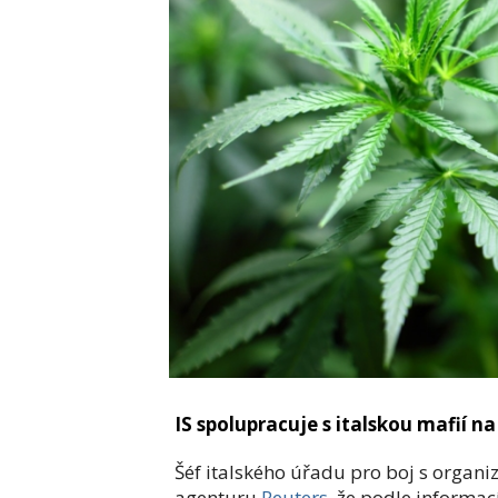
IS spolupracuje s italskou mafií na 
Šéf italského úřadu pro boj s organi
agenturu
Reuters
, že podle informac