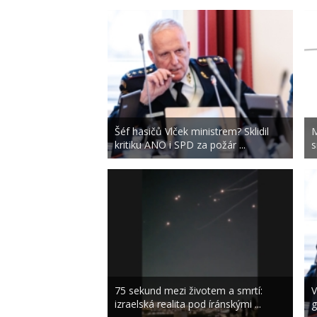
Šéf hasičů Vlček ministrem? Sklidil
M
kritiku ANO i SPD za požár ...
s
75 sekund mezi životem a smrtí:
V
izraelská realita pod íránskými ...
g