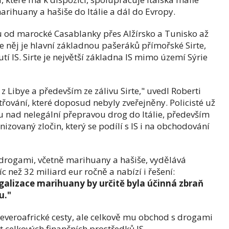
rihuany a hašiše do Itálie a dál do Evropy.
ou od marocké Casablanky přes Alžírsko a Tunisko až
 něj je hlavní základnou pašeráků přímořské Sirte,
utí IS. Sirte je největší základna IS mimo území Sýrie
 z Libye a především ze zálivu Sirte," uvedl Roberti
řování, které doposud nebyly zveřejněny. Policisté už
lu nad nelegální přepravou drog do Itálie, především
anizovaný zločin, který se podílí s IS i na obchodování
s drogami, včetně marihuany a hašiše, vydělává
 než 32 miliard eur ročně a nabízí i řešení:
galizace marihuany by určitě byla účinná zbraň
u."
severoafrické cesty, ale celkově mu obchod s drogami
nt celkových finančních prostředků IS.