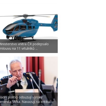
inisterstvo vnitra ČR podepsalo
mlouvu na 11 vrtulníků ...
ládní politici odsuzují výroky
enerála Vlčka. Navazují na kritiku ...