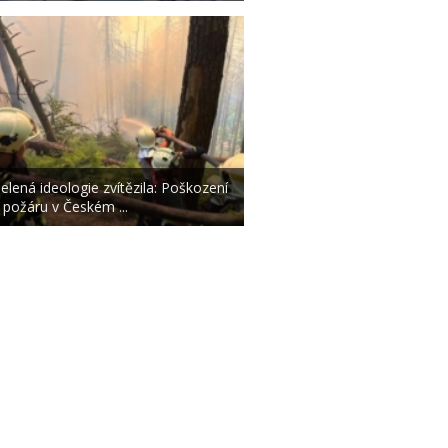
elená ideologie zvítězila: Poškození
 požáru v Českém ...