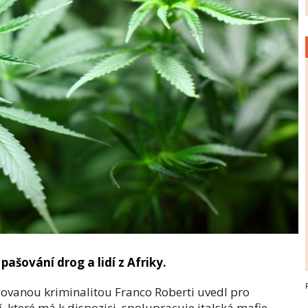
pašování drog a lidí z Afriky.
zovanou kriminalitou Franco Roberti uvedl pro
í, které má k dispozici, spolupracuje italská mafie