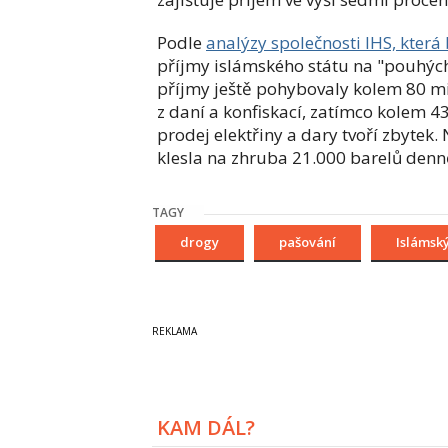
Podle
analýzy společnosti IHS, která
příjmy islámského státu na "pouhých
příjmy ještě pohybovaly kolem 80 mi
z daní a konfiskací, zatímco kolem 4
prodej elektřiny a dary tvoří zbytek
klesla na zhruba 21.000 barelů denně
TAGY
drogy
pašování
Islámský
KAM DÁL?