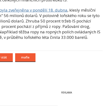
 byla zveřejněna v pondělí 18. dubna
, klesly měsíční
" 56 milionů dolarů. V polovině loňského roku se tyto
lionů dolarů.
Zhruba 50 procent tržeb IS pochází
3 procent pochází z příjmů z ropy.
Pašování drog,
. Například
těžba ropy na ropných polích ovládaných IS
, v průběhu loňského léta činila 33.000 barelů.
 stát
mafie