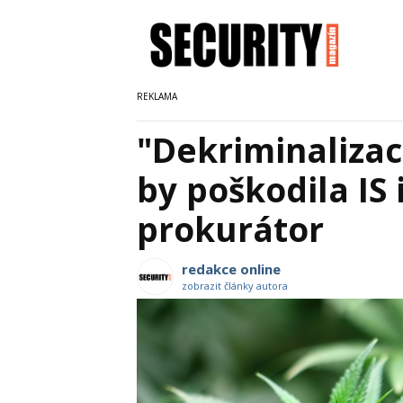
"Dekriminalizac
by poškodila IS i
prokurátor
redakce online
zobrazit články autora