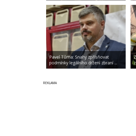
Pavel Tůma: Snahy zpřísňovat
Z
podmínky legálního držení zbraní ...
z