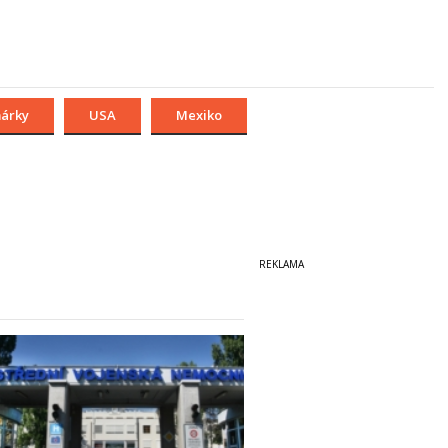
márky
USA
Mexiko