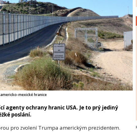
 americko-mexické hranice
ící agenty ochrany hranic USA. Je to prý jediný
ěžké poslání.
orou pro zvolení Trumpa americkým prezidentem.