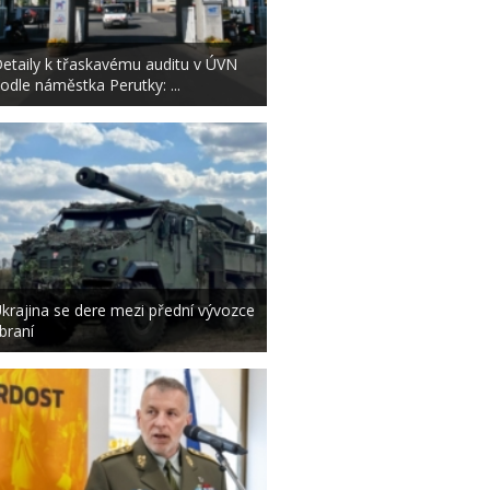
etaily k třaskavému auditu v ÚVN
odle náměstka Perutky: ...
krajina se dere mezi přední vývozce
braní