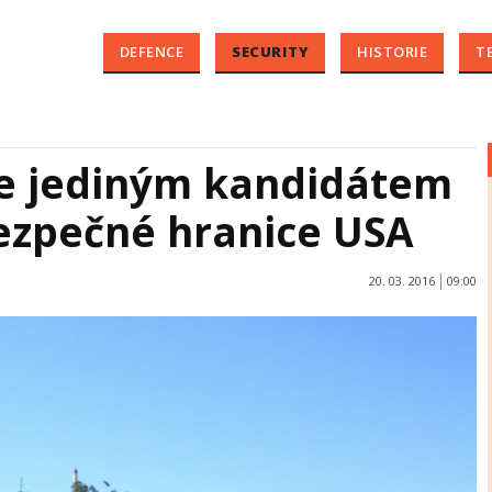
DEFENCE
SECURITY
HISTORIE
T
e jediným kandidátem
ezpečné hranice USA
20. 03. 2016
09:00