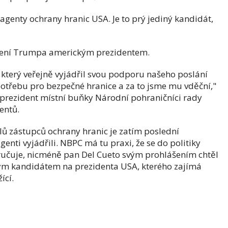
í agenty ochrany hranic USA. Je to prý jediný kandidát,
olení Trumpa americkým prezidentem.
který veřejně vyjádřil svou podporu našeho poslání
potřebu pro bezpečné hranice a za to jsme mu vděční,"
, prezident místní buňky Národní pohraničníci rady
entů.
lů zástupců ochrany hranic je zatím poslední
enti vyjádřili. NBPC má tu praxi, že se do politiky
učuje, nicméně pan Del Cueto svým prohlášením chtěl
ným kandidátem na prezidenta USA, kterého zajímá
ící.