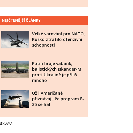
NEJČTENĚJŠÍ ČLÁNKY
Velké varování pro NATO,
Rusko ztratilo ofenzivní
schopnosti
Putin hraje vabank,
balistických Iskander-M
proti Ukrajině je příliš
mnoho
Už i Američané
přiznávají, že program F-
35 selhal