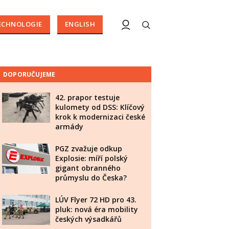
ECHNOLOGIE
ENGLISH
DOPORUČUJEME
42. prapor testuje
kulomety od DSS: Klíčový
krok k modernizaci české
armády
PGZ zvažuje odkup
Explosie: míří polský
gigant obranného
průmyslu do Česka?
LÚV Flyer 72 HD pro 43.
pluk: nová éra mobility
českých výsadkářů