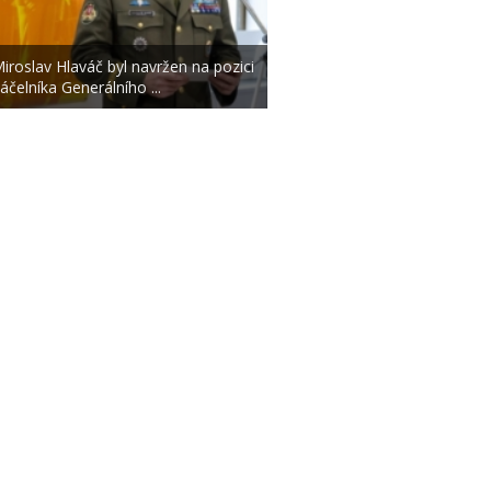
iroslav Hlaváč byl navržen na pozici
áčelníka Generálního ...
|
|
O NÁS
AUTOŘI
ETICKÝ KO