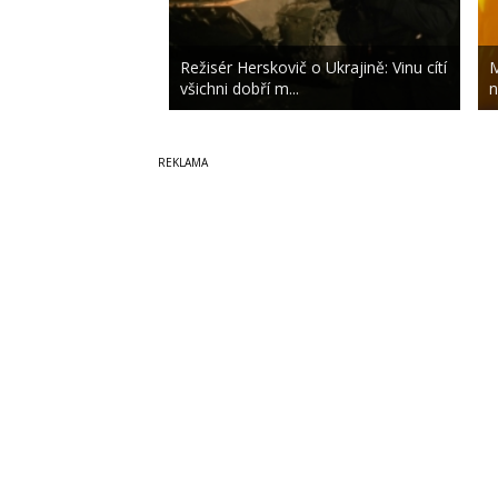
Režisér Herskovič o Ukrajině: Vinu cítí
M
všichni dobří m...
n
Copyright © 2014-2026
SecurityMagazin.cz