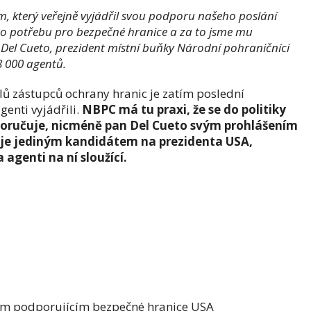
, který veřejně vyjádřil svou podporu našeho poslání
ro potřebu pro bezpečné hranice a za to jsme mu
t Del Cueto, prezident místní buňky Národní pohraničníci
8 000 agentů.
lů zástupců ochrany hranic je zatím poslední
enti vyjádřili.
NBPC má tu praxi, že se do politiky
oručuje, nicméně pan Del Cueto svým prohlášením
p je jediným kandidátem na prezidenta USA,
agenti na ní sloužící.
m podporujícím bezpečné hranice USA