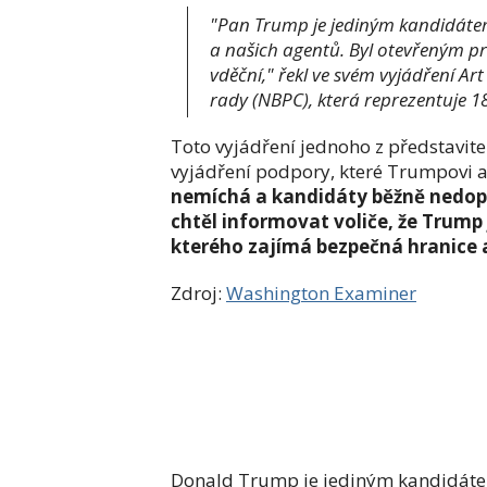
"Pan Trump je jediným kandidátem
a našich agentů. Byl otevřeným p
vděční," řekl ve svém vyjádření Ar
rady (NBPC), která reprezentuje 1
Toto vyjádření jednoho z představite
vyjádření podpory, které Trumpovi ag
nemíchá a kandidáty běžně nedop
chtěl informovat voliče, že Trum
kterého zajímá bezpečná hranice a 
Zdroj:
Washington Examiner
Donald Trump je jediným kandidáte