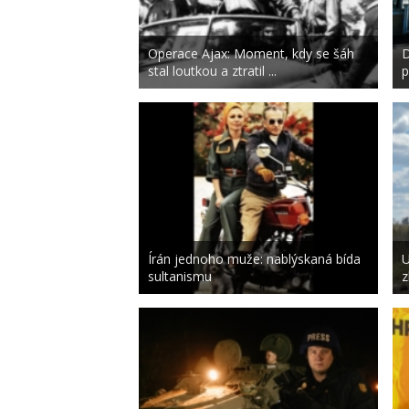
Operace Ajax: Moment, kdy se šáh
D
stal loutkou a ztratil ...
p
Írán jednoho muže: nablýskaná bída
U
sultanismu
z