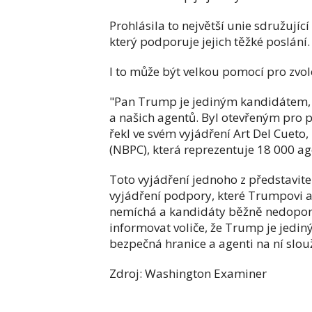
Prohlásila to největší unie sdružujíc
který podporuje jejich těžké poslání.
I to může být velkou pomocí pro zv
"Pan Trump je jediným kandidátem, 
a našich agentů. Byl otevřeným pro 
řekl ve svém vyjádření Art Del Cueto
(NBPC), která reprezentuje 18 000 ag
Toto vyjádření jednoho z představite
vyjádření podpory, které Trumpovi ag
nemíchá a kandidáty běžně nedopor
informovat voliče, že Trump je jedi
bezpečná hranice a agenti na ní slouž
Zdroj: Washington Examiner