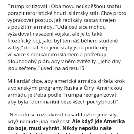
Trump kritizoval i Obamovu neúspěšnou snahu
porazit teroristické hnutí Islámský stát. Chce proto
vypracovat postup, jak radikály zastavit nejen
s použitím armády. "Události sice mohou
vyžadovat nasazení vojska, ale je to také
filozofický boj, jako byl ten náš během studené
války," dodal.
Spojené státy jsou podle něj
ve válce s radikálním islámem a potřebují
dlouhodobý plán, aby v něm zvítězily. „Jeho dny
jsou sečteny,“ uvedl na adresu IS.
Miliardář chce, aby americká armáda držela krok
s vojenskými programy Ruska a Číny. Americkou
armádu je třeba podle Trumpa reorganizovat,
aby byla "dominantní beze všech pochybností".
"Nebudu se rozpakovat nasadit ozbrojené síly,
když nebude jiná možnost.
Ale když jde Amerika
do boje, musí vyhrát. Nikdy nepošlu naše