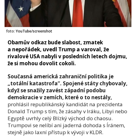
foto:
YouTube/screenshot
Obamův odkaz bude slabost, zmatek
a nepořádek, uvedl Trump a varoval, že
rivalové USA nabyli v posledních letech dojmu,
že si mohou dovolit cokoli.
Současná americká zahraniční politika je
„totální katastrofa“. Spojené státy chybovaly,
když se snažily zavést západní podobu
demokracie v zemích, které o to nestály,
prohlásil republikánský kandidát na prezidenta
Donald Trump s tím, že zásahy v Iráku, Libyi nebo
Egyptě uvrhly celý Blízký východ do chaosu.
Trumpovi se nelíbí ani jaderná dohoda s Íránem,
stejně jako laxní přístup k vývoji v KLDR.