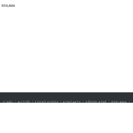
|
|
|
|
|
|
O NÁS
AUTOŘI
ETICKÝ KODEX
KONTAKTY
PŘEDPLATNÉ
REKLAMA
GDPR
NASTAVENÍ SOUKROMÍ
Copyright © 2014-2026
SecurityMagazin.cz