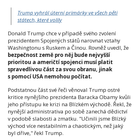
Trump vyhrál úterní primárky ve všech pěti
státech, které volily
Donald Trump chce v případě svého zvolení
prezidentem Spojených států narovnat vztahy
Washingtonu s Ruskem a Čínou. Rovněž uvedl, že
bezpečnost země pro něj bude nejvyšší
prioritou a američtí spojenci musí platit
spravedlivou část za svou obranu, jinak
s pomocí USA nemohou počítat.
Podstatnou část své řeči věnoval Trump ostré
kritice nynějšího prezidenta Baracka Obamy kvůli
jeho přístupu ke krizi na Blízkém východě. Řekl, že
nynější administrativa po sobě zanechá dědictví
v podobě slabosti a zmatku. "Učinili jsme Blízký
východ více nestabilním a chaotickým, než jaký
byl dříve," řekl Trump.