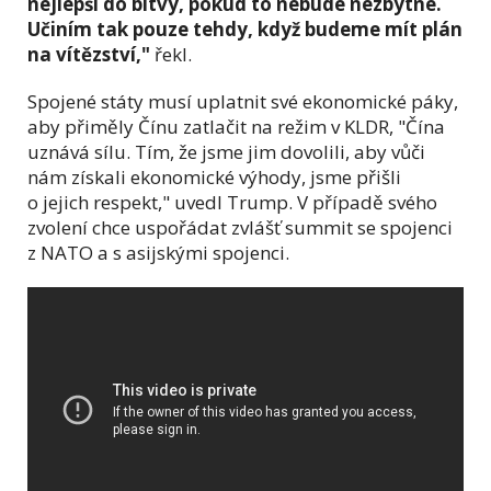
nejlepší do bitvy, pokud to nebude nezbytné.
Učiním tak pouze tehdy, když budeme mít plán
na vítězství,"
řekl.
Spojené státy musí uplatnit své ekonomické páky,
aby přiměly Čínu zatlačit na režim v KLDR,
"Čína
uznává sílu. Tím, že jsme jim dovolili, aby vůči
nám získali ekonomické výhody, jsme přišli
o jejich respekt," uvedl Trump. V
případě svého
zvolení chce uspořádat zvlášť summit se spojenci
z NATO a s asijskými spojenci.