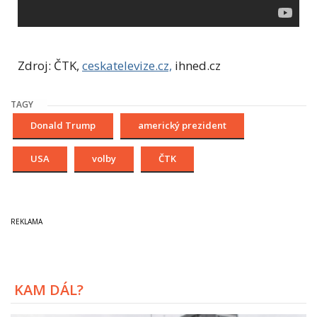
Zdroj: ČTK,
ceskatelevize.cz,
ihned.cz
TAGY
Donald Trump
americký prezident
USA
volby
ČTK
KAM DÁL?