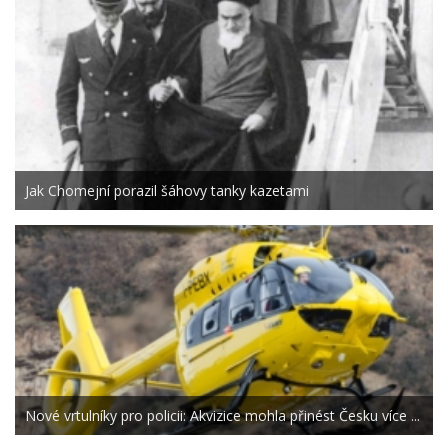
Jak Chomejní porazil šáhovy tanky kazetami
Nové vrtulníky pro policii: Akvizice mohla přinést Česku více ...