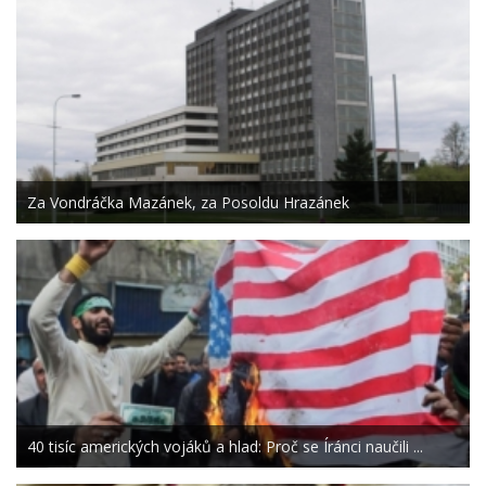
Za Vondráčka Mazánek, za Posoldu Hrazánek
40 tisíc amerických vojáků a hlad: Proč se Íránci naučili ...