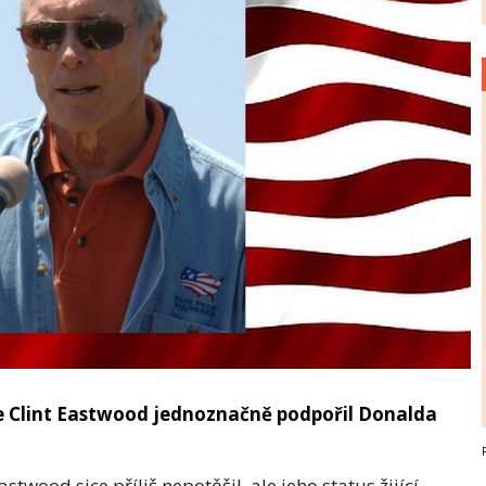
 Clint Eastwood jednoznačně podpořil Donalda
stwood sice příliš nepotěšil, ale jeho status žijící