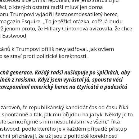
ci, o kterých ostatní radši mluví jen doma
ru Trumpovi vyjádřil šestaosmdesátiletý herec,
magazín Esquire. „To je těžká otázka, což? Já budu
jenom proto, že Hillary Clintonová avizovala, že chce
l Eastwood.
kánů k Trumpovi příliš nevyjadřoval. Jak ovšem
 se staví proti politické korektnosti.
ná generace. Každý radši našlapuje po špičkách, aby
ěn z rasismu. Když jsem vyrůstal já, spousta věcí
 zavzpomínal americký herec na čtyřicátá a padesátá
zároveň, že republikánský kandidát čas od času říká
i spontánně a tak, jak mu přijdou na jazyk. Někdy je to
ale samozřejmě s ním nesouhlasím ve všem,“ říká
astwood, podle kterého je v každém případě přístup
hni přiznávají, že už jsou z politické korektnosti