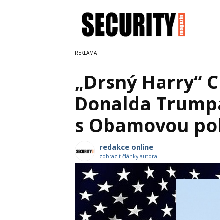
„Drsný Harry“ C
Donalda Trumpa
s Obamovou pol
redakce online
zobrazit články autora