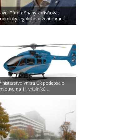
avel Tůma: Snahy zpřísňovat
odmínky legálního držení zbraní ...
inisterstvo vnitra ČR podepsalo
mlouvu na 11 vrtulníků ...