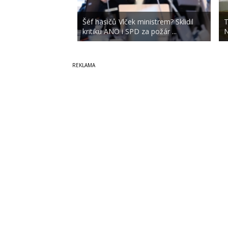
Šéf hasičů Vlček ministrem? Sklidil
T
kritiku ANO i SPD za požár ...
N
Copyright © 2014-2026
SecurityMagazin.cz