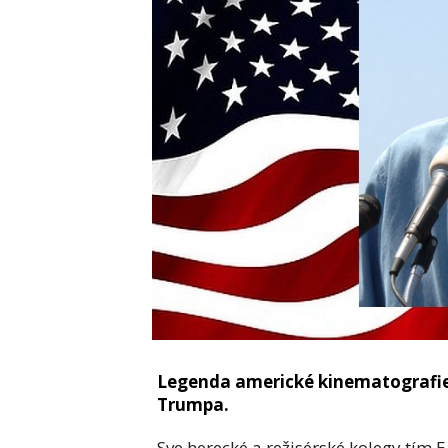
Legenda americké kinematografie
Trumpa.
Sve herecké a režisérské kolegy tím Ea