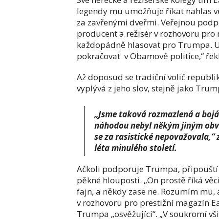
legendy mu umožňuje říkat nahlas vě
za zavřenými dveřmi. Veřejnou podpo
producent a režisér v rozhovoru pro 
každopádně hlasovat pro Trumpa. Už 
pokračovat v Obamově politice,“ řek
Až doposud se tradiční volič republi
vyplývá z jeho slov, stejně jako Trump
„Jsme taková rozmazlená a bojác
náhodou nebyl někým jiným obvin
se za rasistické nepovažovala,“
léta minulého století.
Ačkoli podporuje Trumpa, připouští 
pěkné hlouposti. „On prostě říká věc
fajn, a někdy zase ne. Rozumím mu, 
v rozhovoru pro prestižní magazín E
Trumpa „osvěžující“. „V soukromí všic