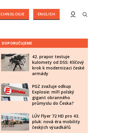
ECHNOLOGIE
ENGLISH
DOPORUČUJEME
42. prapor testuje
kulomety od DSS: Klíčový
krok k modernizaci české
armády
PGZ zvažuje odkup
Explosie: míří polský
gigant obranného
průmyslu do Česka?
LÚV Flyer 72 HD pro 43.
pluk: nová éra mobility
českých výsadkářů