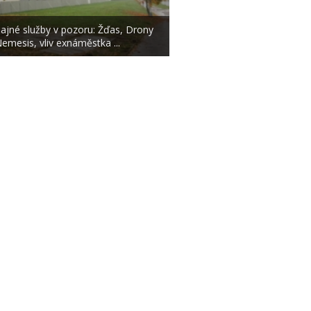
ajné služby v pozoru: Žďas, Drony
emesis, vliv exnáměstka ...
|
|
O NÁS
AUTOŘI
ETICKÝ KO