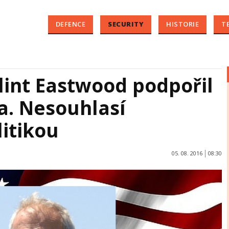
DEFENCE
SECURITY
HISTORIE
T
lint Eastwood podpořil
. Nesouhlasí
itikou
05. 08. 2016
08:30