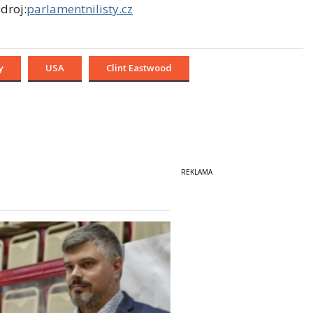
droj:
parlamentnilisty.cz
y
USA
Clint Eastwood