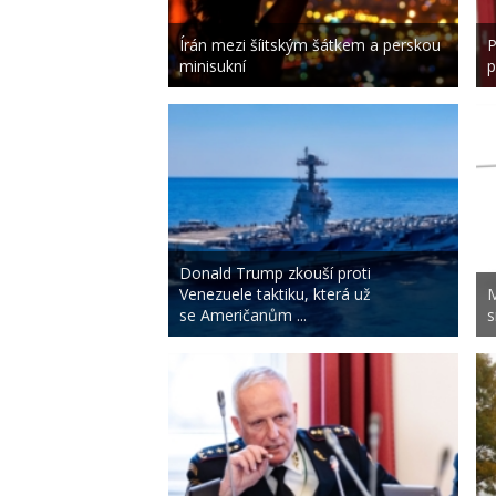
Írán mezi šíitským šátkem a perskou
P
minisukní
p
Donald Trump zkouší proti
Venezuele taktiku, která už
M
se Američanům ...
s