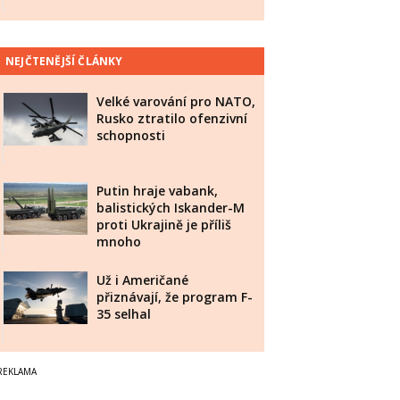
NEJČTENĚJŠÍ ČLÁNKY
Velké varování pro NATO,
Rusko ztratilo ofenzivní
schopnosti
Putin hraje vabank,
balistických Iskander-M
proti Ukrajině je příliš
mnoho
Už i Američané
přiznávají, že program F-
35 selhal