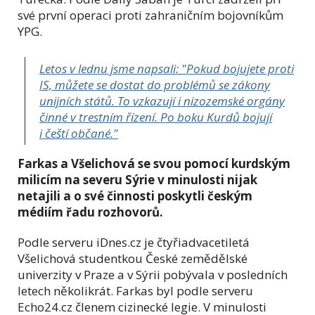
své první operaci proti zahraničním bojovníkům
YPG.
Letos v lednu jsme napsali: "
Pokud bojujete proti
IS, můžete se dostat do problémů se zákony
unijních států. To vzkazují i nizozemské orgány
činné v trestním řízení. Po boku Kurdů bojují
i čeští občané."
Farkas a Všelichová se svou pomocí kurdským
milicím na severu Sýrie v minulosti nijak
netajili a o své činnosti poskytli českým
médiím řadu rozhovorů.
Podle serveru iDnes.cz je čtyřiadvacetiletá
Všelichová studentkou České zemědělské
univerzity v Praze a v Sýrii pobývala v posledních
letech několikrát. Farkas byl podle serveru
Echo24.cz členem cizinecké legie. V minulosti