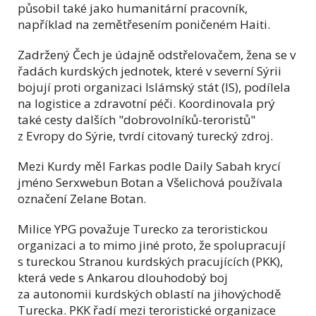
působil také jako humanitární pracovník,
například na zemětřesením poničeném Haiti.
Zadržený Čech je údajně odstřelovačem, žena se v
řadách kurdských jednotek, které v severní Sýrii
bojují proti organizaci Islámský stát (IS), podílela
na logistice a zdravotní péči. Koordinovala prý
také cesty dalších "dobrovolníků-teroristů"
z Evropy do Sýrie, tvrdí citovaný turecký zdroj.
Mezi Kurdy měl Farkas podle Daily Sabah krycí
jméno Serxwebun Botan a Všelichová používala
označení Zelane Botan.
Milice YPG považuje Turecko za teroristickou
organizaci a to mimo jiné proto, že spolupracují
s tureckou Stranou kurdských pracujících (PKK),
která vede s Ankarou dlouhodobý boj
za autonomii kurdských oblastí na jihovýchodě
Turecka. PKK řadí mezi teroristické organizace