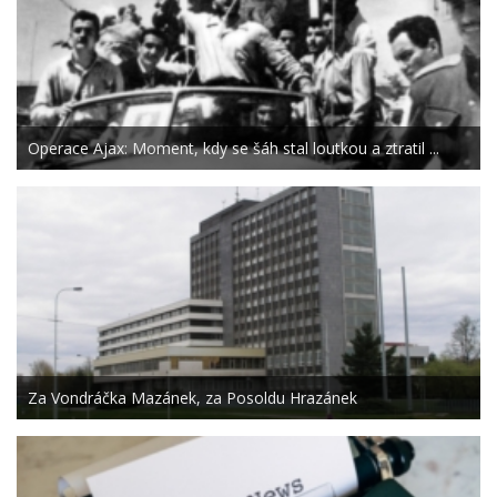
Operace Ajax: Moment, kdy se šáh stal loutkou a ztratil ...
Za Vondráčka Mazánek, za Posoldu Hrazánek