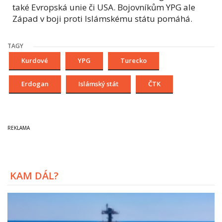
také Evropská unie či USA. Bojovníkům YPG ale
Západ v boji proti Islámskému státu pomáhá.
TAGY
Kurdové
YPG
Turecko
Erdogan
Islámský stát
ČTK
KAM DÁL?