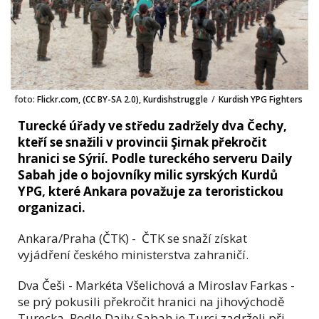
foto:
Flickr.com, (CC BY-SA 2.0), Kurdishstruggle
/
Kurdish YPG Fighters
Turecké úřady ve středu zadržely dva Čechy,
kteří se snažili v provincii Şirnak překročit
hranici se Sýrií. Podle tureckého serveru Daily
Sabah jde o bojovníky milic syrských Kurdů
YPG, které Ankara považuje za teroristickou
organizaci.
Ankara/Praha (ČTK) - ČTK se snaží získat
vyjádření českého ministerstva zahraničí.
Dva Češi - Markéta Všelichová a Miroslav Farkas -
se prý pokusili překročit hranici na jihovýchodě
Turecka. Podle Daily Sabah je Turci zadrželi při