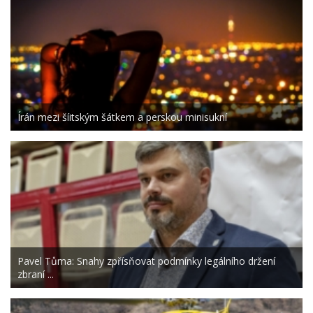
Írán mezi šíitským šátkem a perskou minisukní
Pavel Tůma: Snahy zpřísňovat podmínky legálního držení
zbraní ...