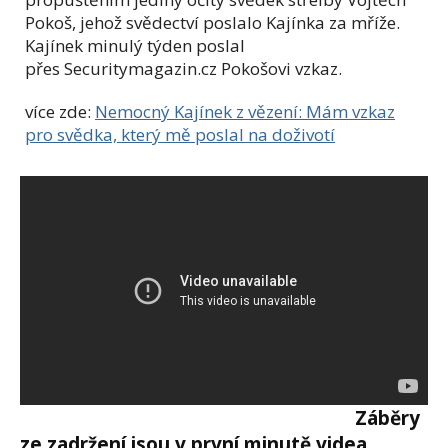
Pokoš, jehož svědectví poslalo Kajínka za mříže.
Kajínek minulý týden poslal
přes Securitymagazin.cz Pokošovi vzkaz.
více zde:
Nemocný Kajínek z vězení: Mám vzkaz
pro svědka, který mě poslal na doživotí
Záběry
ze zadržení jsou v první minutě videa