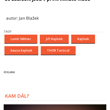
autor: Jan Blažek
TAGY
Lumír Němec
Jiří Kajínek
Kajínek
kauza Kajínek
THOR Tactical
KAM DÁL?