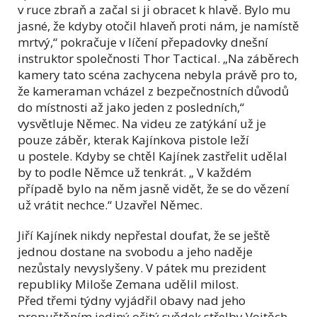
v ruce zbraň a začal si ji obracet k hlavě. Bylo mu
jasné, že kdyby otočil hlaveň proti nám, je namístě
mrtvý,“ pokračuje v líčení přepadovky dnešní
instruktor společnosti Thor Tactical. „Na záběrech
kamery tato scéna zachycena nebyla právě pro to,
že kameraman vcházel z bezpečnostních důvodů
do místnosti až jako jeden z posledních,“
vysvětluje Němec. Na videu ze zatýkání už je
pouze záběr, kterak Kajínkova pistole leží
u postele. Kdyby se chtěl Kajínek zastřelit udělal
by to podle Němce už tenkrát. „ V každém
případě bylo na něm jasně vidět, že se do vězení
už vrátit nechce.“ Uzavřel Němec.
Jiří Kajínek nikdy nepřestal doufat, že se ještě
jednou dostane na svobodu a jeho naděje
nezůstaly nevyslyšeny. V pátek mu prezident
republiky Miloše Zemana udělil milost.
Před třemi týdny vyjádřil obavy nad jeho
propuštěním jediný očitý svědek střelby Vojtěch