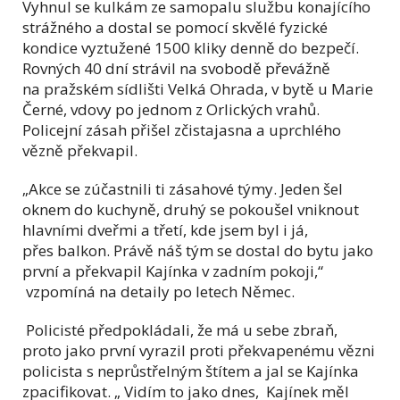
Vyhnul se kulkám ze samopalu službu konajícího
strážného a dostal se pomocí skvělé fyzické
kondice vyztužené 1500 kliky denně do bezpečí.
Rovných 40 dní strávil na svobodě převážně
na pražském sídlišti Velká Ohrada, v bytě u Marie
Černé, vdovy po jednom z Orlických vrahů.
Policejní zásah přišel zčistajasna a uprchlého
vězně překvapil.
„Akce se zúčastnili ti zásahové týmy. Jeden šel
oknem do kuchyně, druhý se pokoušel vniknout
hlavními dveřmi a třetí, kde jsem byl i já,
přes balkon. Právě náš tým se dostal do bytu jako
první a překvapil Kajínka v zadním pokoji,“
vzpomíná na detaily po letech Němec.
Policisté předpokládali, že má u sebe zbraň,
proto jako první vyrazil proti překvapenému vězni
policista s neprůstřelným štítem a jal se Kajínka
zpacifikovat. „ Vidím to jako dnes, Kajínek měl