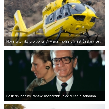
Nové vrtulníky pro policii: Akvizice mohla přinést Česku více ...
Poslední hodiny íránské monarchie: plačící šáh a záhadná ...