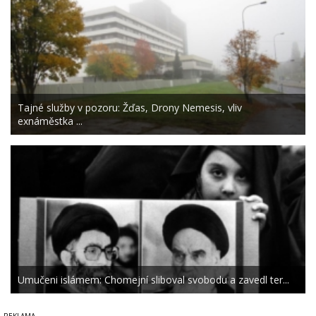
Tajné služby v pozoru: Žďas, Drony Nemesis, vliv
exnáměstka ...
Umučeni islámem: Chomejní sliboval svobodu a zavedl ter...