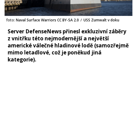
foto:
Naval Surface Warriors CC BY-SA 2.0
/
USS Zumwalt v doku
Server DefenseNews přinesl exkluzivní záběry
z vnitřku této nejmodernější a největší
americké válečné hladinové lodě (samozřejmě
mimo letadlové, což je poněkud jiná
kategorie).