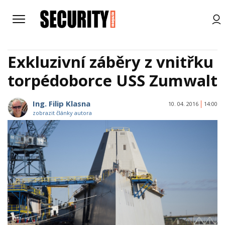
Exkluzivní záběry z vnitřku
torpédoborce USS Zumwalt
Ing. Filip Klasna
10. 04. 2016
14:00
zobrazit články autora