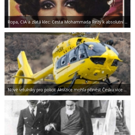
Ropa, CIA a zlatá klec: Cesta Mohammada Rezy k absolutní ...
Nové vrtulníky pro policii: Akvizice mohla přinést Česku více ...