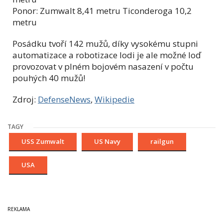
Ponor: Zumwalt 8,41 metru Ticonderoga 10,2
metru
Posádku tvoří 142 mužů, díky vysokému stupni
automatizace a robotizace lodi je ale možné loď
provozovat v plném bojovém nasazení v počtu
pouhých 40 mužů!
Zdroj:
DefenseNews
,
Wikipedie
TAGY
USS Zumwalt
US Navy
railgun
USA