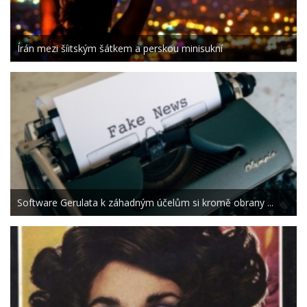
Írán mezi šíitským šátkem a perskou minisukní
Software Gerulata k záhadným účelům si kromě obrany ...