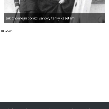
Jak Chomejní porazil šáhovy tanky kazetami