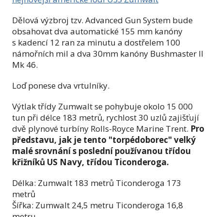
Dělová výzbroj tzv. Advanced Gun System bude
obsahovat dva automatické 155 mm kanóny
s kadencí 12 ran za minutu a dostřelem 100
námořních mil a dva 30mm kanóny Bushmaster II
Mk 46.
Loď ponese dva vrtulníky.
Výtlak třídy Zumwalt se pohybuje okolo 15 000
tun při délce 183 metrů, rychlost 30 uzlů zajišťují
dvě plynové turbíny Rolls-Royce Marine Trent.
Pro
představu, jak je tento "torpédoborec" velký
malé srovnání s poslední používanou třídou
křižníků US Navy, třídou Ticonderoga.
Délka: Zumwalt 183 metrů Ticonderoga 173
metrů
Šířka: Zumwalt 24,5 metru Ticonderoga 16,8
metru