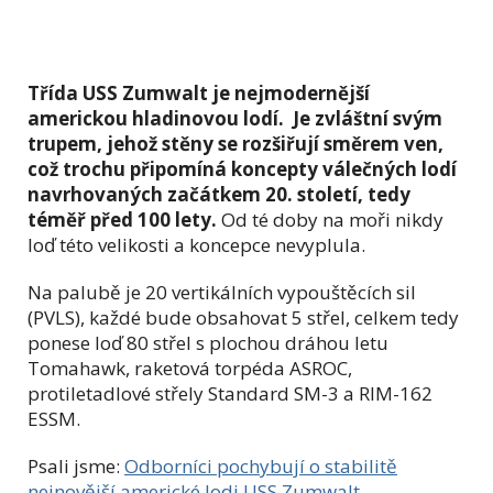
Třída USS Zumwalt je nejmodernější
americkou hladinovou lodí. Je zvláštní svým
trupem, jehož stěny se rozšiřují směrem ven,
což trochu připomíná koncepty válečných lodí
navrhovaných začátkem 20. století, tedy
téměř před 100 lety.
Od té doby na moři nikdy
loď této velikosti a koncepce nevyplula.
Na palubě je 20 vertikálních vypouštěcích sil
(PVLS), každé bude obsahovat 5 střel, celkem tedy
ponese loď 80 střel s plochou dráhou letu
Tomahawk, raketová torpéda ASROC,
protiletadlové střely Standard SM-3 a RIM-162
ESSM.
Psali jsme:
Odborníci pochybují o stabilitě
nejnovější americké lodi USS Zumwalt