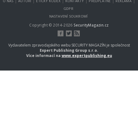
|
|
|
|
|
|
O NÁS
AUTOŘI
ETICKÝ KODEX
KONTAKTY
PŘEDPLATNÉ
REKLAMA
GDPR
NASTAVENÍ SOUKROMÍ
Copyright © 2014-2026
SecurityMagazin.cz
Vydavatelem zpravodajského webu SECURITY MAGAZÍN je společnost
Expert Publishing Group s.r.o.
Více informací na
www.expertpublishing.eu