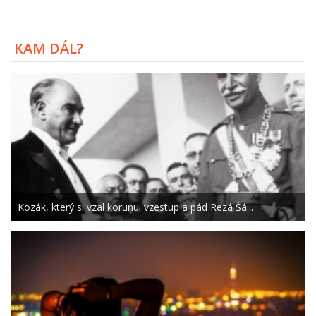
KAM DÁL?
Kozák, který si vzal korunu: vzestup a pád Rezá Šá...