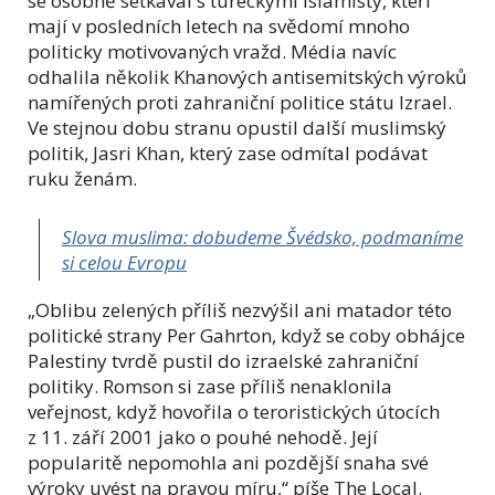
se osobně setkával s tureckými islamisty, kteří
mají v posledních letech na svědomí mnoho
politicky motivovaných vražd. Média navíc
odhalila několik Khanových antisemitských výroků
namířených proti zahraniční politice státu Izrael.
Ve stejnou dobu stranu opustil další muslimský
politik, Jasri Khan, který zase odmítal podávat
ruku ženám.
Slova muslima: dobudeme Švédsko, podmaníme
si celou Evropu
„Oblibu zelených příliš nezvýšil ani matador této
politické strany Per Gahrton, když se coby obhájce
Palestiny tvrdě pustil do izraelské zahraniční
politiky. Romson si zase příliš nenaklonila
veřejnost, když hovořila o teroristických útocích
z 11. září 2001 jako o pouhé nehodě. Její
popularitě nepomohla ani pozdější snaha své
výroky uvést na pravou míru,“ píše The Local.