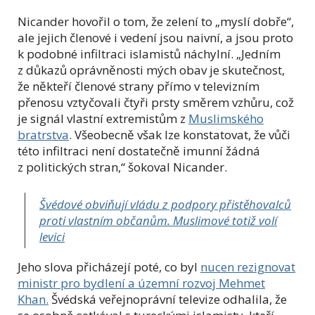
Nicander hovořil o tom, že zelení to „myslí dobře“,
ale jejich členové i vedení jsou naivní, a jsou proto
k podobné infiltraci islamistů náchylní. „Jedním
z důkazů oprávněnosti mých obav je skutečnost,
že někteří členové strany přímo v televizním
přenosu vztyčovali čtyři prsty směrem vzhůru, což
je signál vlastní extremistům z
Muslimského
bratrstva
. Všeobecně však lze konstatovat, že vůči
této infiltraci není dostatečně imunní žádná
z politických stran,“ šokoval Nicander.
Švédové obviňují vládu z podpory přistěhovalců
proti vlastním občanům. Muslimové totiž volí
levici
Jeho slova přicházejí poté, co byl
nucen rezignovat
ministr pro bydlení a územní rozvoj Mehmet
Khan.
Švédská veřejnoprávní televize odhalila, že