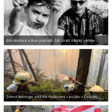
Bílá revoluce a iluze pokroku: Šáh ztratil íránský venkov ...
Zelená ideologie zvítězila: Poškození z požáru v Českém ...