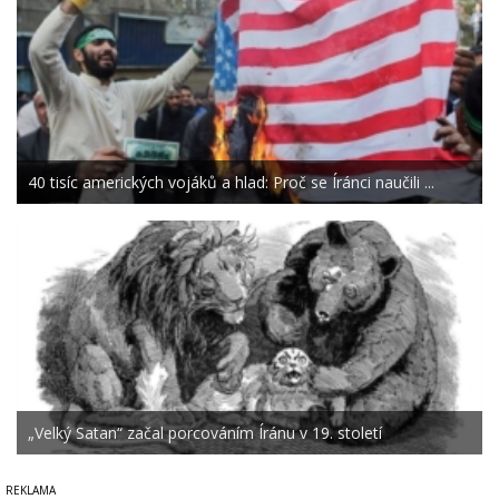
40 tisíc amerických vojáků a hlad: Proč se Íránci naučili ...
„Velký Satan“ začal porcováním Íránu v 19. století