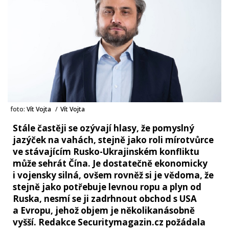
foto:
Vít Vojta
/
Vít Vojta
Stále častěji se ozývají hlasy, že pomyslný
jazýček na vahách, stejně jako roli mírotvůrce
ve stávajícím Rusko-Ukrajinském konfliktu
může sehrát Čína. Je dostatečně ekonomicky
i vojensky silná, ovšem rovněž si je vědoma, že
stejně jako potřebuje levnou ropu a plyn od
Ruska, nesmí se ji zadrhnout obchod s USA
a Evropu, jehož objem je několikanásobně
vyšší. Redakce Securitymagazin.cz požádala