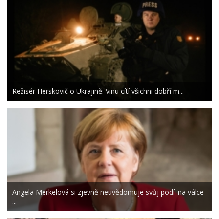
Režisér Herskovič o Ukrajině: Vinu cítí všichni dobří m...
Angela Merkelová si zjevně neuvědomuje svůj podíl na válce
...