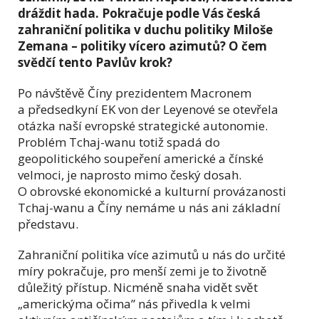
dráždit hada. Pokračuje podle Vás česká
zahraniční politika v duchu politiky Miloše
Zemana – politiky vícero azimutů? O čem
svědčí tento Pavlův krok?
Po návštěvě Číny prezidentem Macronem
a předsedkyní EK von der Leyenové se otevřela
otázka naší evropské strategické autonomie.
Problém Tchaj-wanu totiž spadá do
geopolitického soupeření americké a čínské
velmoci, je naprosto mimo český dosah.
O obrovské ekonomické a kulturní provázanosti
Tchaj-wanu a Číny nemáme u nás ani základní
představu.
Zahraniční politika více azimutů u nás do určité
míry pokračuje, pro menší zemi je to životně
důležitý přístup. Nicméně snaha vidět svět
„americkýma očima” nás přivedla k velmi