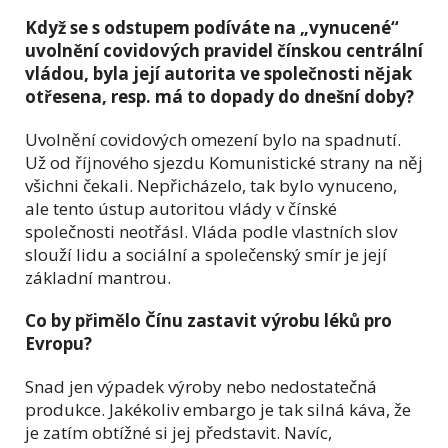
Když se s odstupem podíváte na „vynucené“
uvolnění covidových pravidel čínskou centrální
vládou, byla její autorita ve společnosti nějak
otřesena, resp. má to dopady do dnešní doby?
Uvolnění covidových omezení bylo na spadnutí.
Už od říjnového sjezdu Komunistické strany na něj
všichni čekali. Nepřicházelo, tak bylo vynuceno,
ale tento ústup autoritou vlády v čínské
společnosti neotřásl. Vláda podle vlastních slov
slouží lidu a sociální a společenský smír je její
základní mantrou.
Co by přimělo Čínu zastavit výrobu léků pro
Evropu?
Snad jen výpadek výroby nebo nedostatečná
produkce. Jakékoliv embargo je tak silná káva, že
je zatím obtížné si jej představit. Navíc,