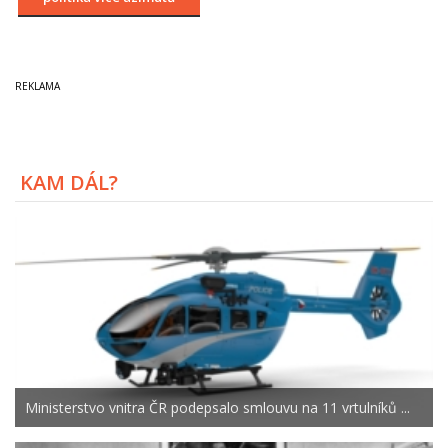
KAM DÁL?
Ministerstvo vnitra ČR podepsalo smlouvu na 11 vrtulníků ...