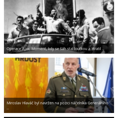
Operace Ajax: Moment, kdy se šáh stal loutkou a ztratil ...
Miroslav Hlaváč byl navržen na pozici náčelníka Generálního
...