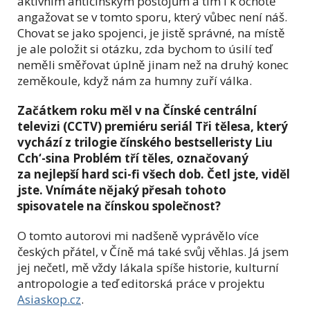
aktivním antičínským postojům a tím i k ochotě
angažovat se v tomto sporu, který vůbec není náš.
Chovat se jako spojenci, je jistě správné, na místě
je ale položit si otázku, zda bychom to úsilí teď
neměli směřovat úplně jinam než na druhý konec
zeměkoule, když nám za humny zuří válka.
Začátkem roku měl v na Čínské centrální
televizi (CCTV) premiéru seriál Tři tělesa, který
vychází z trilogie čínského bestselleristy Liu
Cch‘-sina Problém tří těles, označovaný
za nejlepší hard sci-fi všech dob. Četl jste, viděl
jste. Vnímáte nějaký přesah tohoto
spisovatele na čínskou společnost?
O tomto autorovi mi nadšeně vyprávělo více
českých přátel, v Číně má také svůj věhlas. Já jsem
jej nečetl, mě vždy lákala spíše historie, kulturní
antropologie a teď editorská práce v projektu
Asiaskop.cz
.