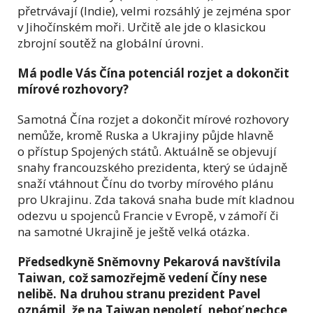
přetrvávají (Indie), velmi rozsáhlý je zejména spor
v Jihočínském moři. Určitě ale jde o klasickou
zbrojní soutěž na globální úrovni.
Má podle Vás Čína potenciál rozjet a dokončit
mírové rozhovory?
Samotná Čína rozjet a dokončit mírové rozhovory
nemůže, kromě Ruska a Ukrajiny půjde hlavně
o přístup Spojených států. Aktuálně se objevují
snahy francouzského prezidenta, který se údajně
snaží vtáhnout Čínu do tvorby mírového plánu
pro Ukrajinu. Zda taková snaha bude mít kladnou
odezvu u spojenců Francie v Evropě, v zámoří či
na samotné Ukrajině je ještě velká otázka.
Předsedkyně Sněmovny Pekarová navštívila
Taiwan, což samozřejmě vedení Číny nese
nelibě. Na druhou stranu prezident Pavel
oznámil, že na Taiwan nepoletí, neboť nechce