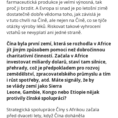
farmaceutická produkce je velmi výnosná, tak
proč ji brzdit. A Evropa si snad je po letošní zimě
dostatečně dobře vědoma toho, jak závislá je
v tuto chvíli na Číně, ale nejen na Číně, co se týče
otázky výroby léků. Riskovat takové vyhrocení
vztahů se nevyplatí ani jedné straně.
Čína byla první zemí, která se rozhodla v Africe
jít jiným způsobem pomoci než dobročinnou
charitativní činností. Začala v Africe
investovat miliardy dolarů, staví tam silnice,
přehrady, což je předpokladem pro rozvoj
zemědělství, zpracovatelského průmyslu a tím
i růst spotřeby, atd. Máte signály, že by
se vlády zemí jako
Sierra
Leone
,
Gambie
,
Kongo
nebo
Etiopie
nějak
protivily čínské spolupráci?
Strategická spolupráce Číny s Afrikou začala
před dvaceti lety, když Čína doháněla