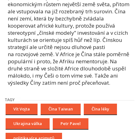
ekonomickým růstem největší země světa, přitom
ale vstupovala na již rozebraný trh surovin. Čína
není zemí, která by bezchybně zvládala
kooperovat africké kultury, protože používá
stereotypní „čínské modely” investování a v cizích
kulturách se orientuje spíš hůř než líp. Čínskou
strategií ale určitě nejsou dluhové pasti
na rozvojové země. V Africe je Čína stále poměrně
populární i proto, že Afriku nementoruje. Na
druhé straně ve složité Africe dlouhodobě uspěl
málokdo, i my Češi o tom víme své. Takže ani
výsledky Číny zatím není proč přeceňovat.
TAGY
Vít Vojta
Čína Taiwan
Čína léky
Ukrajina válka
Petr Pavel
politika více azimutů