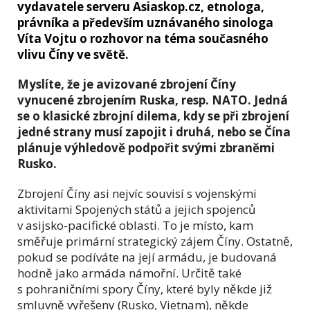
vydavatele serveru Asiaskop.cz, etnologa,
právníka a především uznávaného sinologa
Víta Vojtu o rozhovor na téma současného
vlivu Číny ve světě.
Myslíte, že je avizované zbrojení Číny
vynucené zbrojením Ruska, resp. NATO. Jedná
se o klasické zbrojní dilema, kdy se při zbrojení
jedné strany musí zapojit i druhá, nebo se Čína
plánuje výhledově podpořit svými zbraněmi
Rusko.
Zbrojení Číny asi nejvíc souvisí s vojenskými
aktivitami Spojených států a jejich spojenců
v asijsko-pacifické oblasti. To je místo, kam
směřuje primární strategický zájem Číny. Ostatně,
pokud se podíváte na její armádu, je budovaná
hodně jako armáda námořní. Určitě také
s pohraničními spory Číny, které byly někde již
smluvně vyřešeny (Rusko, Vietnam), někde