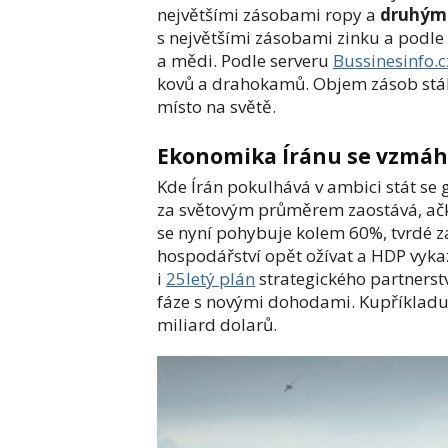
největšími zásobami ropy a
druhými
s největšími zásobami zinku a podle 
a mědi. Podle serveru
Bussinesinfo.c
kovů a drahokamů. Objem zásob stále
místo na světě.
Ekonomika Íránu se vzmá
Kde Írán pokulhává v ambici stát se 
za světovým průměrem zaostává, ačkoli
se nyní pohybuje kolem 60%, tvrdé zá
hospodářství opět ožívat a HDP vyk
i
25letý plán
strategického partnerstv
fáze s novými dohodami. Kupříkladu j
miliard dolarů.