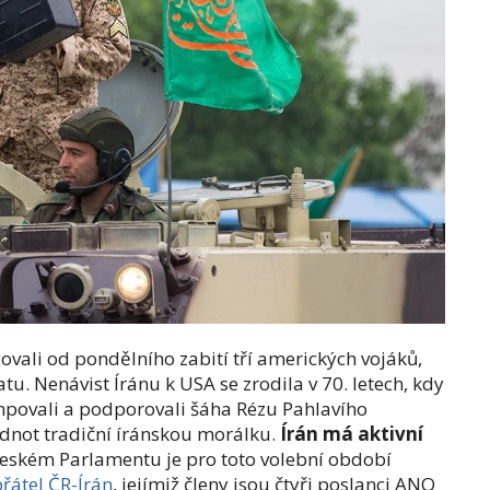
ncovali od pondělního zabití tří amerických vojáků,
tu. Nenávist Íránu k USA se zrodila v 70. letech, kdy
mpovali a podporovali šáha Rézu Pahlavího
odnot tradiční íránskou morálku.
Írán má aktivní
českém Parlamentu je pro toto volební období
řátel ČR-Írán
, jejímiž členy jsou čtyři poslanci ANO