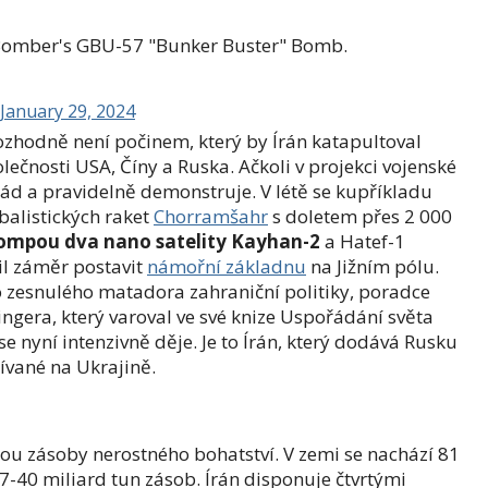
 Bomber's GBU-57 "Bunker Buster" Bomb.
January 29, 2024
ozhodně není počinem, který by Írán katapultoval
lečnosti USA, Číny a Ruska. Ačkoli v projekci vojenské
rád a pravidelně demonstruje. V létě se kupříkladu
balistických raket
Chorramšahr
s doletem přes 2 000
 pompou dva nano satelity Kayhan-2
a Hatef-1
l záměr postavit
námořní základnu
na Jižním pólu.
o zesnulého matadora zahraniční politiky, poradce
ngera, který varoval ve své knize Uspořádání světa
se nyní intenzivně děje. Je to Írán, který dodává Rusku
ívané na Ukrajině.
jsou zásoby nerostného bohatství. V zemi se nachází 81
40 miliard tun zásob. Írán disponuje čtvrtými