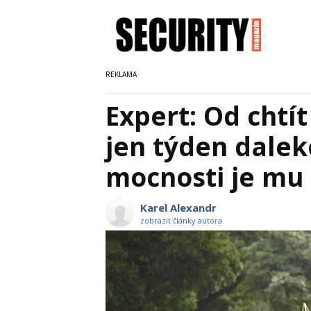
Expert: Od chtí
jen týden dalek
mocnosti je mu 
Karel Alexandr
zobrazit články autora