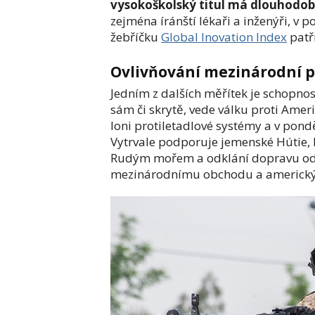
vysokoškolský titul má dlouhodob
zejména íránští lékaři a inženýři, v 
žebříčku
Global Inovation Index
patř
Ovlivňování mezinárodní 
Jedním z dalších měřítek je schopnos
sám či skrytě, vede válku proti Ameri
loni protiletadlové systémy a v pon
Vytrvale podporuje jemenské Hútie, kt
Rudým mořem a odklání dopravu od 
mezinárodnímu obchodu a americk