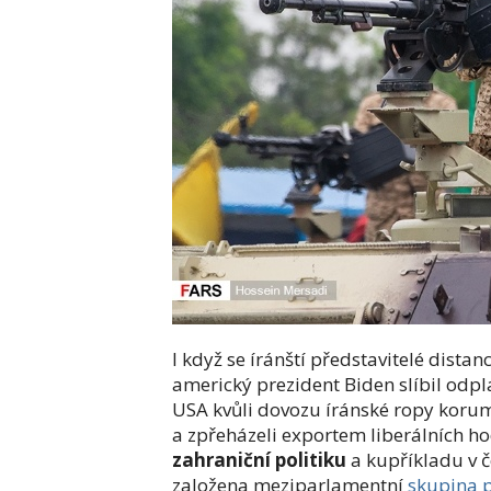
I když se íránští představitelé dista
americký prezident Biden slíbil odpla
USA kvůli dovozu íránské ropy koru
a zpřeházeli exportem liberálních h
zahraniční politiku
a kupříkladu v 
založena meziparlamentní
skupina p