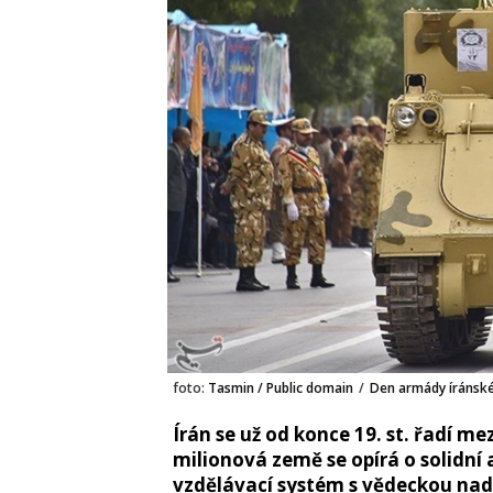
foto:
Tasmin / Public domain
/
Den armády íránské
Írán se už od konce 19. st. řadí m
milionová země se opírá o solidní
vzdělávací systém s vědeckou nad