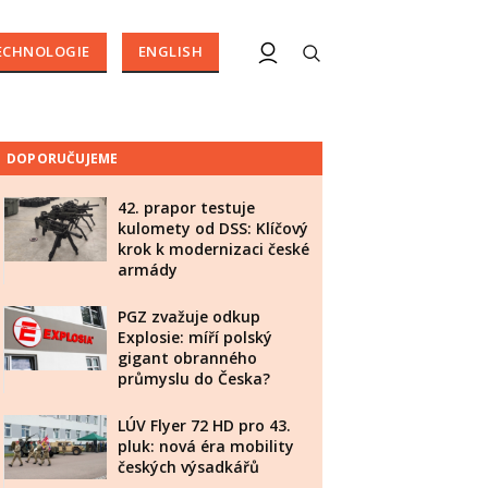
ECHNOLOGIE
ENGLISH
DOPORUČUJEME
42. prapor testuje
kulomety od DSS: Klíčový
krok k modernizaci české
armády
PGZ zvažuje odkup
Explosie: míří polský
gigant obranného
průmyslu do Česka?
LÚV Flyer 72 HD pro 43.
pluk: nová éra mobility
českých výsadkářů