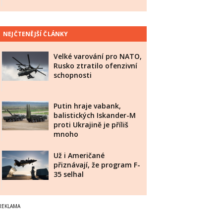
NEJČTENĚJŠÍ ČLÁNKY
Velké varování pro NATO,
Rusko ztratilo ofenzivní
schopnosti
Putin hraje vabank,
balistických Iskander-M
proti Ukrajině je příliš
mnoho
Už i Američané
přiznávají, že program F-
35 selhal