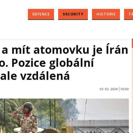
DEFENCE
SECURITY
HISTORIE
T
t a mít atomovku je Írán
o. Pozice globální
ale vzdálená
03. 02. 2024
05:00