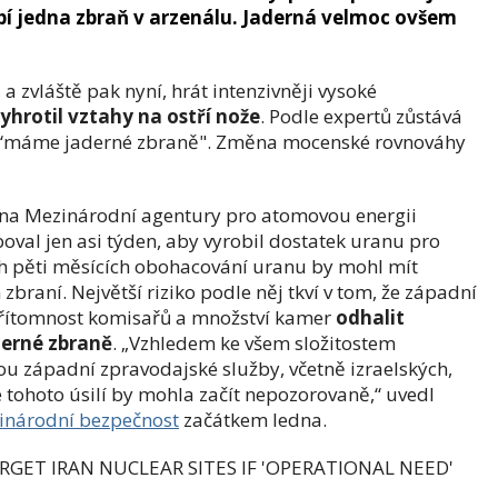
hybí jedna zbraň v arzenálu. Jaderná velmoc ovšem
a zvláště pak nyní, hrát intenzivněji vysoké
yhrotil vztahy na ostří nože
. Podle expertů zůstává
: “máme jaderné zbraně". Změna mocenské rovnováhy
ena Mezinárodní agentury pro atomovou energii
oval jen asi týden, aby vyrobil dostatek uranu pro
ch pěti měsících obohacování uranu by mohl mít
braní. Největší riziko podle něj tkví v tom, že západní
přítomnost komisařů a množství kamer
odhalit
derné zbraně
. „Vzhledem ke všem složitostem
ou západní zpravodajské služby, včetně izraelských,
tohoto úsilí by mohla začít nepozorovaně,“ uvedl
inárodní bezpečnost
začátkem ledna.
ET IRAN NUCLEAR SITES IF 'OP­ER­A­TIONAL NEED'