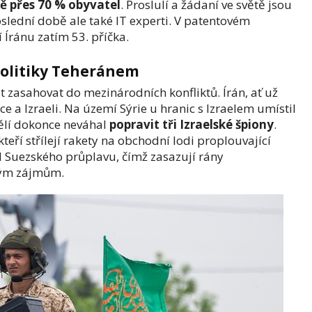
ě přes 70 % obyvatel
. Proslulí a žádaní ve světě jsou
poslední době ale také IT experti. V patentovém
í Íránu zatím 53. příčka.
politiky Teheránem
t zasahovat do mezinárodních konfliktů. Írán, ať už
ce a Izraeli. Na území Sýrie u hranic s Izraelem umístil
dělí dokonce neváhal
popravit tři Izraelské špiony
.
eří střílejí rakety na obchodní lodi proplouvající
Suezského průplavu, čímž zasazují rány
ým zájmům.