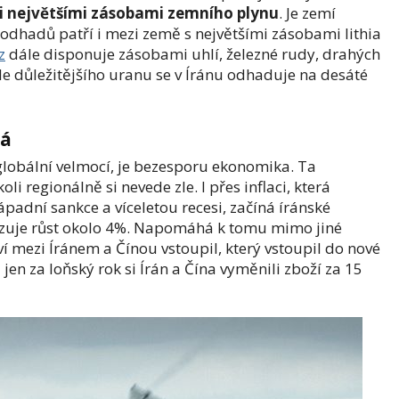
 největšími zásobami zemního plynu
. Je zemí
odhadů patří i mezi země s největšími zásobami lithia
z
dále disponuje zásobami uhlí, železné rudy, drahých
 důležitějšího uranu se v Íránu odhaduje na desáté
há
globální velmocí, je bezesporu ekonomika. Ta
 regionálně si nevede zle. I přes inflaci, která
padní sankce a víceletou recesi, začíná íránské
azuje růst okolo 4%. Napomáhá k tomu mimo jiné
í mezi Íránem a Čínou vstoupil, který vstoupil do nové
en za loňský rok si Írán a Čína vyměnili zboží za 15