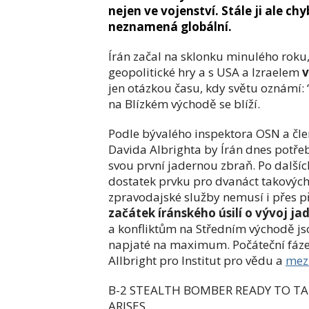
nejen ve vojenství. Stále ji ale c
neznamená globální.
Írán začal na sklonku minulého roku, 
geopolitické hry a s USA a Izraelem
v
jen otázkou času, kdy světu oznámí
na Blízkém východě se blíží.
Podle bývalého inspektora OSN a čl
Davida Albrighta by Írán dnes potřeb
svou první jadernou zbraň. Po další
dostatek prvku pro dvanáct takových z
zpravodajské služby nemusí i přes 
začátek íránského úsilí o vývoj ja
a konfliktům na Středním východě js
napjaté na maximum. Počáteční fáze 
Allbright pro Institut pro vědu a
mez
B-2 STEALTH BOMBER READY TO TARG
ARISES