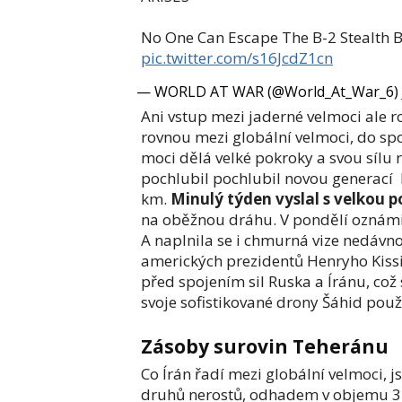
No One Can Escape The B-2 Stealth
pic.twitter.com/s16JcdZ1cn
— WORLD AT WAR (@World_At_War_6)
Ani vstup mezi jaderné velmoci ale r
rovnou mezi globální velmoci, do spo
moci dělá velké pokroky a svou sílu 
pochlubil pochlubil novou generací 
km.
Minulý týden vyslal s velkou
na oběžnou dráhu. V pondělí oznámi
A naplnila se i chmurná vize nedávn
amerických prezidentů Henryho Kissi
před spojením sil Ruska a Íránu, což 
svoje sofistikované drony Šáhid použ
Zásoby surovin Teheránu
Co Írán řadí mezi globální velmoci, 
druhů nerostů, odhadem v objemu 37-