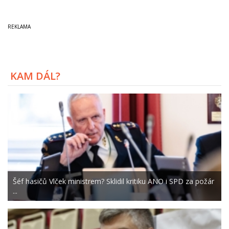
KAM DÁL?
Šéf hasičů Vlček ministrem? Sklidil kritiku ANO i SPD za požár
...