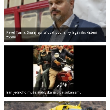
Pavel Tůma: Snahy zpřísňovat podmínky legálního držení
zbraní ...
Írán jednoho muže: nablýskaná bída sultanismu