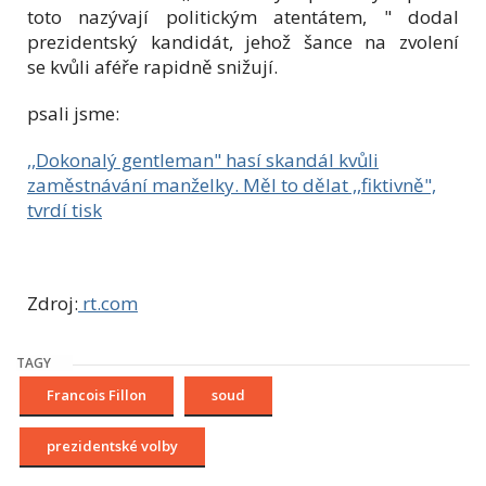
toto nazývají politickým atentátem, " dodal
prezidentský kandidát, jehož šance na zvolení
se kvůli aféře rapidně snižují.
psali jsme:
,,Dokonalý gentleman" hasí skandál kvůli
zaměstnávání manželky. Měl to dělat ,,fiktivně",
tvrdí tisk
Zdroj:
rt.com
TAGY
Francois Fillon
soud
prezidentské volby