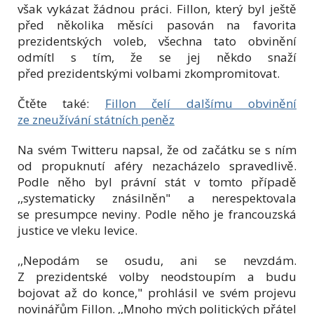
však vykázat žádnou práci. Fillon, který byl ještě
před několika měsíci pasován na favorita
prezidentských voleb, všechna tato obvinění
odmítl s tím, že se jej někdo snaží
před prezidentskými volbami zkompromitovat.
Čtěte také:
Fillon čelí dalšímu obvinění
ze zneužívání státních peněz
Na svém Twitteru napsal, že od začátku se s ním
od propuknutí aféry nezacházelo spravedlivě.
Podle něho byl právní stát v tomto případě
,,systematicky znásilněn" a nerespektovala
se presumpce neviny. Podle něho je francouzská
justice ve vleku levice.
,,Nepodám se osudu, ani se nevzdám.
Z prezidentské volby neodstoupím a budu
bojovat až do konce," prohlásil ve svém projevu
novinářům Fillon. ,,Mnoho mých politických přátel