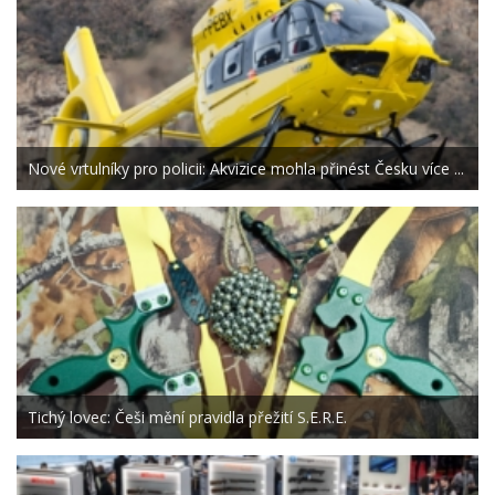
Nové vrtulníky pro policii: Akvizice mohla přinést Česku více ...
Tichý lovec: Češi mění pravidla přežití S.E.R.E.