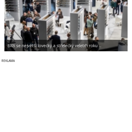
Blíží se největší lovecký a střelecký veletrh roku ...