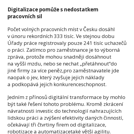
Digitalizace pomůže s nedostatkem
pracovních sil
Počet volných pracovních míst v Česku dosáhl
v únoru rekordních 333 tisíc. Ve stejnou dobu
Úřady práce registrovaly pouze 241 tisíc uchazečů
o práci. Zatímco pro zaměstnance je to výborná
zpráva, protože mohou snadněji dosáhnout
na vyšší mzdu, nebo se nechat „přetáhnout“do
jiné firmy za více peněz,pro zaměstnavatele jde
naopak o jev, který zvyšuje jejich náklady
a podkopává jejich konkurenceschopnost.
Jedním z přínosů digitální transformace by mohlo
být také řešení tohoto problému. Kromě zkrácení
návratnosti investic do technologií nahrazujících
lidskou práci a zvýšení efektivity daných činností,
očekávají tři čtvrtiny firem od digitalizace,
robotizace a automatizacetaké větší agilitu.