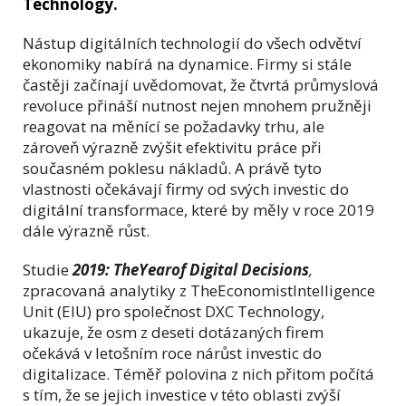
Technology.
Nástup digitálních technologií do všech odvětví
ekonomiky nabírá na dynamice. Firmy si stále
častěji začínají uvědomovat, že čtvrtá průmyslová
revoluce přináší nutnost nejen mnohem pružněji
reagovat na měnící se požadavky trhu, ale
zároveň výrazně zvýšit efektivitu práce při
současném poklesu nákladů. A právě tyto
vlastnosti očekávají firmy od svých investic do
digitální transformace, které by měly v roce 2019
dále výrazně růst.
Studie
2019: TheYearof Digital Decisions
,
zpracovaná analytiky z TheEconomistIntelligence
Unit (EIU) pro společnost DXC Technology,
ukazuje, že osm z deseti dotázaných firem
očekává v letošním roce nárůst investic do
digitalizace. Téměř polovina z nich přitom počítá
s tím, že se jejich investice v této oblasti zvýší