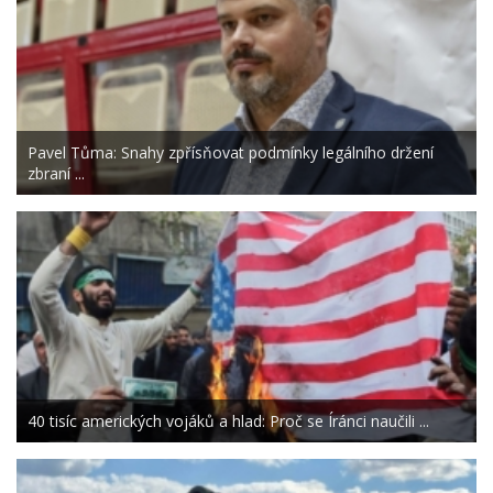
Pavel Tůma: Snahy zpřísňovat podmínky legálního držení
zbraní ...
40 tisíc amerických vojáků a hlad: Proč se Íránci naučili ...