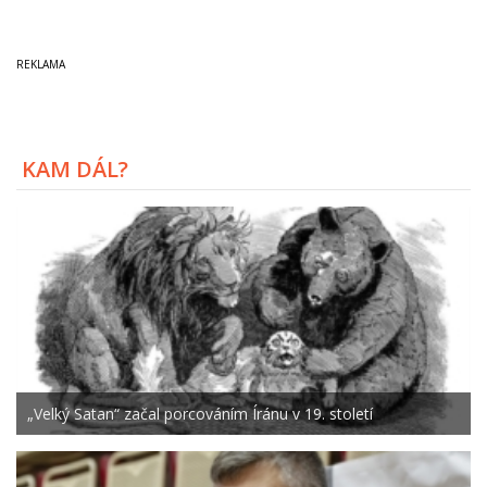
KAM DÁL?
„Velký Satan“ začal porcováním Íránu v 19. století