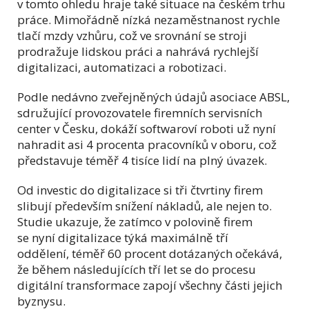
v tomto ohledu hraje také situace na českém trhu
práce. Mimořádně nízká nezaměstnanost rychle
tlačí mzdy vzhůru, což ve srovnání se stroji
prodražuje lidskou práci a nahrává rychlejší
digitalizaci, automatizaci a robotizaci.
Podle nedávno zveřejněných údajů asociace ABSL,
sdružující provozovatele firemních servisních
center v Česku, dokáží softwaroví roboti už nyní
nahradit asi 4 procenta pracovníků v oboru, což
představuje téměř 4 tisíce lidí na plný úvazek.
Od investic do digitalizace si tři čtvrtiny firem
slibují především snížení nákladů, ale nejen to.
Studie ukazuje, že zatímco v polovině firem
se nyní digitalizace týká maximálně tří
oddělení, téměř 60 procent dotázaných očekává,
že během následujících tří let se do procesu
digitální transformace zapojí všechny části jejich
byznysu.