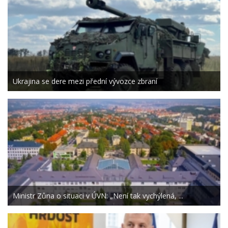
Ukrajina se dere mezi přední vývozce zbraní
Ministr Zůna o situaci v ÚVN: „Není tak vychýlená, ...