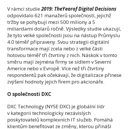
V rámci studie
2019: TheYearof Digital Decisions
odpovídalo 621 manažerů společností, jejichž
tržby se pohybují mezi 500 miliony a 5
miliardami dolarů ročně. Výsledky studie ukazují,
že tyto velké společnosti jsou na nástup Průmyslu
4.0 téměř připraveny. Svou strategii digitální
transformace mají zcela nebo z velké části
hotovou téměř tři čtvrtiny z nich. Náskok v tomto
směru mají zejména firmy se sídlem v Severní
Americe nebo v Evropě. Více než tři čtvrtiny
respondentů pak očekávají, že digitalizace přinese
zvýšení hodnoty jejich firem pro akcionáře.
O společnosti DXC
DXC Technology (NYSE:DXC) je globální lídr
v kategorii technologicky nezávislých
poskytovatelů komplexních IT služeb. Pomáhá
klientům benefitovat ze změny, kterou přináší