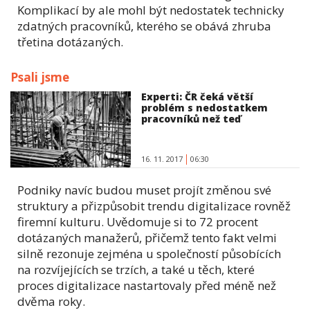
Komplikací by ale mohl být nedostatek technicky
zdatných pracovníků, kterého se obává zhruba
třetina dotázaných.
Psali jsme
Experti: ČR čeká větší
problém s nedostatkem
pracovníků než teď
16. 11. 2017
06:30
Podniky navíc budou muset projít změnou své
struktury a přizpůsobit trendu digitalizace rovněž
firemní kulturu. Uvědomuje si to 72 procent
dotázaných manažerů, přičemž tento fakt velmi
silně rezonuje zejména u společností působících
na rozvíjejících se trzích, a také u těch, které
proces digitalizace nastartovaly před méně než
dvěma roky.