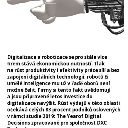
Digitalizace a robotizace se pro stále více
firem stává ekonomickou nutností. Tlak
na růst produktivity i efektivity práce sílí a bez
zapojení digitálních technologií, robotů či
umělé inteligence mu už v řadě oborů není
možné čelit. Firmy si tento fakt uvědomují
a jsou připravené letos investice do
digitalizace navýšit. Růst výdajů v této oblasti
očekává celých 83 procent podniků oslovených
v rámci studie 2019: The Yearof Digital
Decisions zpracované pro společnost DXC