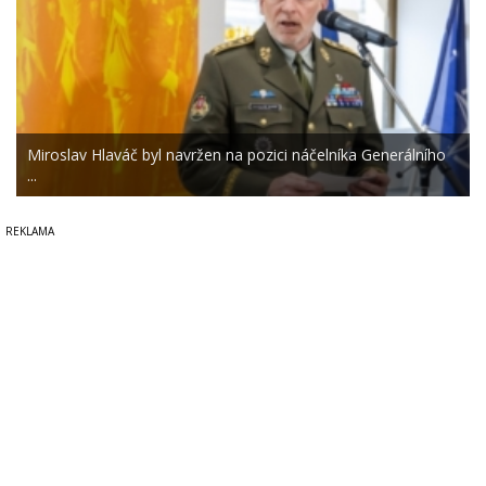
Miroslav Hlaváč byl navržen na pozici náčelníka Generálního
...