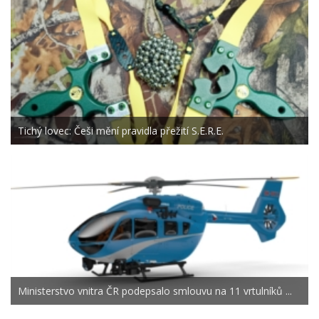
Tichý lovec: Češi mění pravidla přežití S.E.R.E.
Ministerstvo vnitra ČR podepsalo smlouvu na 11 vrtulníků ...