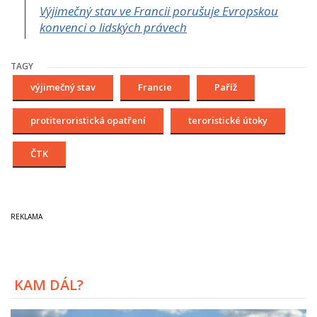
Výjimečný stav ve Francii porušuje Evropskou
konvenci o lidských právech
TAGY
výjimečný stav
Francie
Paříž
protiteroristická opatření
teroristické útoky
ČTK
KAM DÁL?