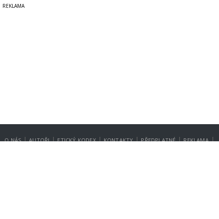
|
|
|
|
|
|
O NÁS
AUTOŘI
ETICKÝ KODEX
KONTAKTY
PŘEDPLATNÉ
REKLAMA
GDPR
NASTAVENÍ SOUKROMÍ
Copyright © 2014-2026
SecurityMagazin.cz
Vydavatelem zpravodajského webu SECURITY MAGAZÍN je společnost
Expert Publishing Group s.r.o.