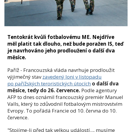
Tentokrát kvůli fotbalovému ME. Nejdříve
měl platit tak dlouho, než bude poražen IS, teď
je navrhováno jeho prodloužení o další dva
měsíce.
Paříž - Francouzská vláda navrhuje prodloužit
výjimečný stav
zavedený loni v listopadu
po pařížských teroristických útocích
o další dva
měsíce, tedy do 26. července.
Podle agentury
AFP to dnes oznámil francouzský premiér Manuel
Valls, který to zdůvodnil fotbalovým mistrovstvím
Evropy. To pořádá Francie od 10. června do 10.
července.
"Stojíme-li před tak velkou událostí..., musíme