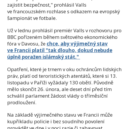
zajistit bezpečnost," prohlásil Valls
ve francouzském rozhlase s odkazem na evropský
šampionát ve fotbale.
Už v lednu prohlásil premiér Valls
v rozhovoru pro
BBC pořízeném během světového ekonomického
fóra v Davosu, že
chce, aby výjimečný stav
ve Francii platil "tak dlouho, dokud nebude
úplně poražen islámský stát."
Opatření, které je trnem v oku ochráncům lidských
práv, platí od teroristických atentátů, které si 13.
listopadu v Paříži vyžádaly 130 obětí. Původně
mělo skončit 26. února, ale deset dní před tím
schválil parlament žádost vlády o tříměsíční
prodloužení.
Na základě výjimečného stavu ve Francii může
kupříkladu policie i bez soudního povolení
provádět ve dne i v noci razie či zabavovat