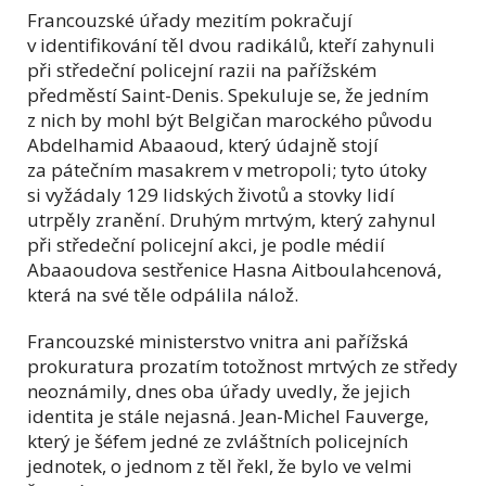
Francouzské úřady mezitím pokračují
v identifikování těl dvou radikálů, kteří zahynuli
při středeční policejní razii na pařížském
předměstí Saint-Denis. Spekuluje se, že jedním
z nich by mohl být Belgičan marockého původu
Abdelhamid Abaaoud, který údajně stojí
za pátečním masakrem v metropoli; tyto útoky
si vyžádaly 129 lidských životů a stovky lidí
utrpěly zranění. Druhým mrtvým, který zahynul
při středeční policejní akci, je podle médií
Abaaoudova sestřenice Hasna Aitboulahcenová,
která na své těle odpálila nálož.
Francouzské ministerstvo vnitra ani pařížská
prokuratura prozatím totožnost mrtvých ze středy
neoznámily, dnes oba úřady uvedly, že jejich
identita je stále nejasná. Jean-Michel Fauverge,
který je šéfem jedné ze zvláštních policejních
jednotek, o jednom z těl řekl, že bylo ve velmi