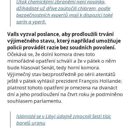
Útok chemickými zbraněmi není novinka,
džihádisté už dříve zaútočili chlórem, podle
bezpečnostních expertů mají k dispozici také
sarin a yperit.
Valls vyzval poslance, aby prodloužili trvání
výjimečného stavu, který například umožňuje
policii provádět razie bez soudních povolení.
Očekává se, že dolní komora dnes toto
mimořádné opatření schválí a že v pátek o něm
bude hlasovat Senát, tedy horní komora.
Výjimečný stav bezprostředně po sérii atentátů
ještě v pátek vyhlásil prezident François Hollande;
platnost tohoto opatření je omezena na dvanáct
dní a jeho prodloužení na čtvrt roku je podmíněno
souhlasem parlamentu.
Islámisté se v Libyi údajně zmocnili šesti tisíc
barelů uranu