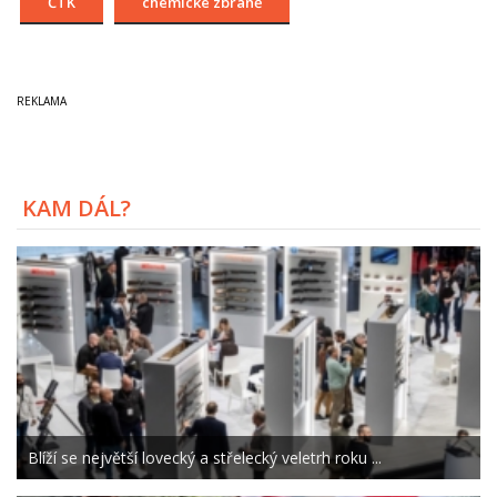
ČTK
chemické zbraně
KAM DÁL?
Blíží se největší lovecký a střelecký veletrh roku ...