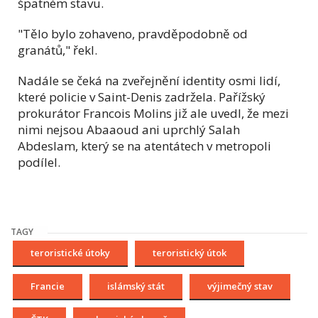
špatném stavu.
"Tělo bylo zohaveno, pravděpodobně od
granátů," řekl.
Nadále se čeká na zveřejnění identity osmi lidí,
které policie v Saint-Denis zadržela. Pařížský
prokurátor Francois Molins již ale uvedl, že mezi
nimi nejsou Abaaoud ani uprchlý Salah
Abdeslam, který se na atentátech v metropoli
podílel.
TAGY
teroristické útoky
teroristický útok
Francie
islámský stát
výjimečný stav