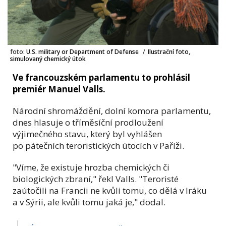
foto:
U.S. military or Department of Defense
/
Ilustrační foto,
simulovaný chemický útok
Ve francouzském parlamentu to prohlásil
premiér Manuel Valls.
Národní shromáždění, dolní komora parlamentu,
dnes hlasuje o tříměsíční prodloužení
výjimečného stavu, který byl vyhlášen
po pátečních teroristických útocích v Paříži.
"Víme, že existuje hrozba chemických či
biologických zbraní," řekl Valls. "Teroristé
zaútočili na Francii ne kvůli tomu, co dělá v Iráku
a v Sýrii, ale kvůli tomu jaká je," dodal.