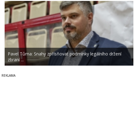
Pavel Tůma: Snahy zpřísňovat podmínky legálního držení
zbraní ...