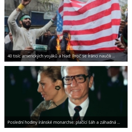
40 tisíc amerických vojáků a hlad: Proč se Íránci naučili ...
Poslední hodiny íránské monarchie: plačící šáh a záhadná ...