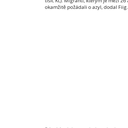
tisíc Kč). Migranti, kterým je mezi 26
okamžitě požádali o azyl, dodal Fiig.