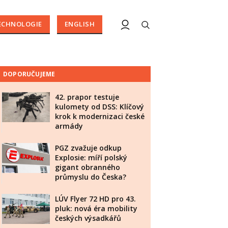
ECHNOLOGIE
ENGLISH
DOPORUČUJEME
42. prapor testuje
kulomety od DSS: Klíčový
krok k modernizaci české
armády
PGZ zvažuje odkup
Explosie: míří polský
gigant obranného
průmyslu do Česka?
LÚV Flyer 72 HD pro 43.
pluk: nová éra mobility
českých výsadkářů