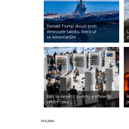
Donald Trump zkouší proti
Venezuele taktiku, která už
U
se Američanům ...
z
Blíží se největší lovecký a střelecký
Í
veletrh roku ...
m