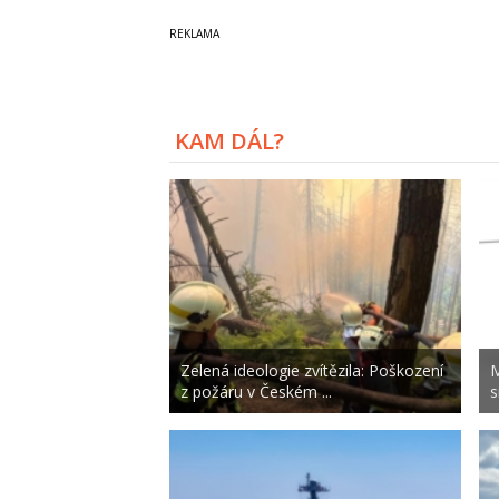
KAM DÁL?
Zelená ideologie zvítězila: Poškození
M
z požáru v Českém ...
s