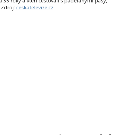
 a 35 roky a kteří cestovali s padělanými pasy,
 Zdroj:
ceskatelevize.cz