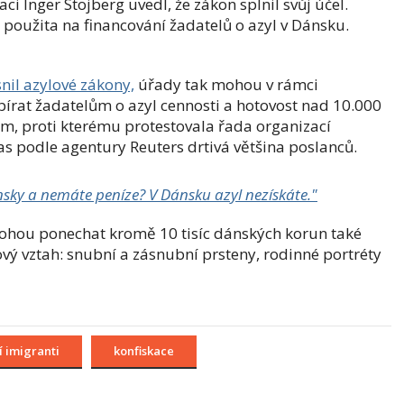
aci
Inger Stojberg uvedl, že zákon splnil svůj účel.
použita na financování žadatelů o azyl v Dánsku.
nil azylové zákony,
úřady tak mohou v rámci
bírat žadatelům o azyl cennosti a hotovost nad 10.000
em, proti kterému protestovala řada organizací
las podle agentury Reuters drtivá většina poslanců.
sky a nemáte peníze? V Dánsku azyl nezískáte."
mohou ponechat kromě 10 tisíc dánských korun také
tový vztah: snubní a zásnubní prsteny, rodinné portréty
í imigranti
konfiskace