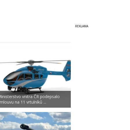
inisterstvo vnitra ČR podepsalo
mlouvu na 11 vrtulníků ...