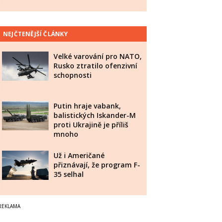
NEJČTENĚJŠÍ ČLÁNKY
Velké varování pro NATO,
Rusko ztratilo ofenzivní
schopnosti
Putin hraje vabank,
balistických Iskander-M
proti Ukrajině je příliš
mnoho
Už i Američané
přiznávají, že program F-
35 selhal