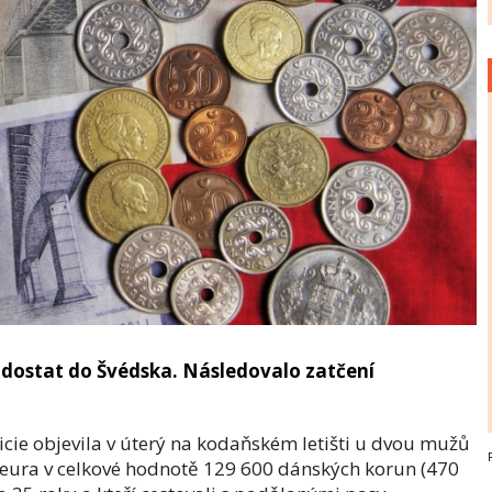
sy dostat do Švédska. Následovalo zatčení
olicie objevila v úterý na kodaňském letišti u dvou mužů
a eura v celkové hodnotě 129 600 dánských korun (470