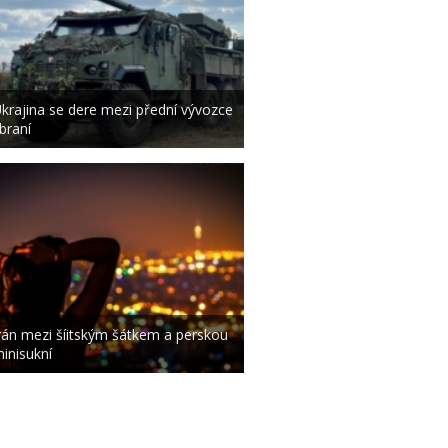
krajina se dere mezi přední vývozce
braní
rán mezi šíitským šátkem a perskou
inisukní