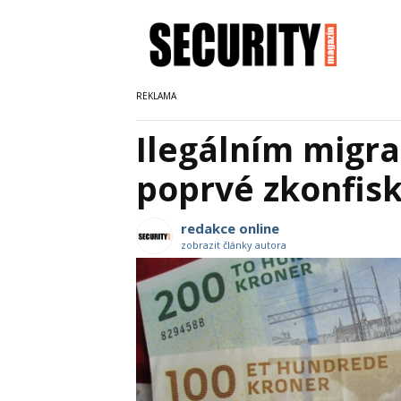
Ilegálním migr
poprvé zkonfis
redakce online
zobrazit články autora