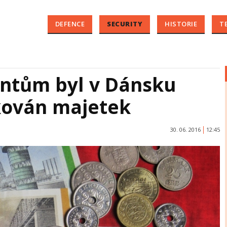
DEFENCE
SECURITY
HISTORIE
T
antům byl v Dánsku
kován majetek
30. 06. 2016
12:45