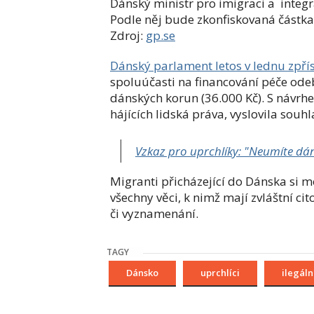
Dánský ministr pro i
migraci a
integr
Podle něj bude zkonfiskovaná částka 
Zdroj:
gp.se
Dánský parlament letos v lednu zpřís
spoluúčasti na financování péče ode
dánských korun (36.000 Kč). S návrh
hájících lidská práva, vyslovila souh
Vzkaz pro uprchlíky: "Neumíte dán
Migranti přicházející do Dánska si 
všechny věci, k nimž mají zvláštní ci
či vyznamenání.
TAGY
Dánsko
uprchlíci
ilegáln