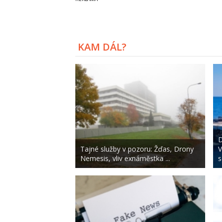
KAM DÁL?
D
Tajné služby v pozoru: Žďas, Drony
V
Nemesis, vliv exnáměstka ...
s