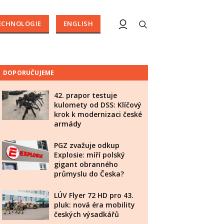
ECHNOLOGIE
ENGLISH
DOPORUČUJEME
42. prapor testuje
kulomety od DSS: Klíčový
krok k modernizaci české
armády
PGZ zvažuje odkup
Explosie: míří polský
gigant obranného
průmyslu do Česka?
LÚV Flyer 72 HD pro 43.
pluk: nová éra mobility
českých výsadkářů