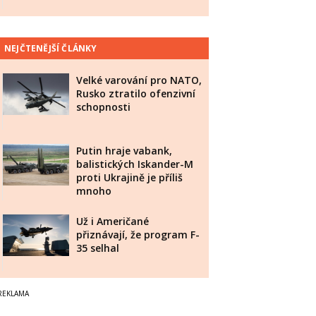
NEJČTENĚJŠÍ ČLÁNKY
Velké varování pro NATO,
Rusko ztratilo ofenzivní
schopnosti
Putin hraje vabank,
balistických Iskander-M
proti Ukrajině je příliš
mnoho
Už i Američané
přiznávají, že program F-
35 selhal