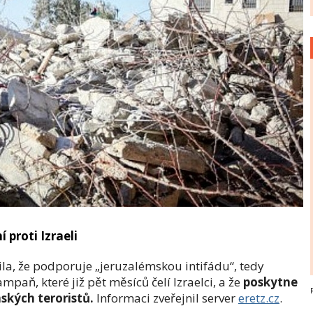
proti Izraeli
la, že podporuje „jeruzalémskou intifádu“, tedy
paň, které již pět měsíců čelí Izraelci, a že
poskytne
ských teroristů.
Informaci zveřejnil server
eretz.cz
.