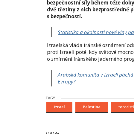
bezpečnostní síly během téže doby 
dvě třetiny z nich bezprostředně p
s bezpečností.
Statistika a okolnosti nové vlny p
Izraelská vláda íránské oznámení ods
proti Izraeli poté, kdy světové mocn
o zmírnění íránského jaderného pro
Arabská komunita v Izraeli páchá n
Evropy?
TAGY
Izrael
Palestina
terorist