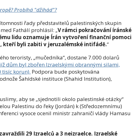
Evropě? Probíhá "džihád"?
řítomnosti řady představitelů palestinských skupin
med Fathálí prohlásil: „
V rámci pokračování íránské
mu lidu oznamuje Írán vytvoření finanční pomoci
teří byli zabiti v jeruzalémské intifádě.
“
ého teroristy, „mučedníka“, dostane 7.000 dolarů
ejíž dům byl zbořen Izraelskými obrannými silami,
tisíc korun).
Podpora bude poskytována
dnože Šahídské instituce (Shahid Institution),
slimy, aby se „sjednotili okolo palestinské otázky“
elou Palestinu do řeky (Jordán) k (Středozemnímu)
nferenci vysoce ocenil ministr zahraničí vlády Hamasu
zavraždili 29 Izraelců a 3 neizraelce. Izraelské