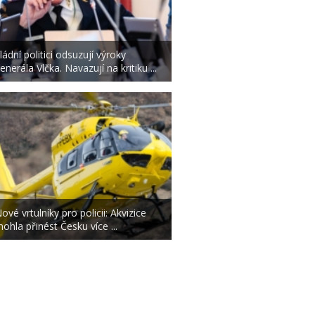
ládní politici odsuzují výroky
enerála Vlčka. Navazují na kritiku ...
ové vrtulníky pro policii: Akvizice
ohla přinést Česku více ...