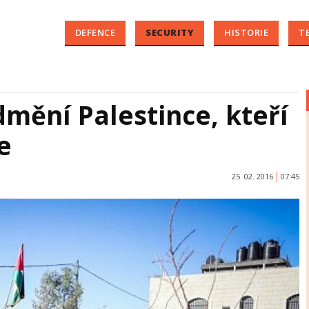
DEFENCE
SECURITY
HISTORIE
T
dmění Palestince, kteří
e
25. 02. 2016
07:45