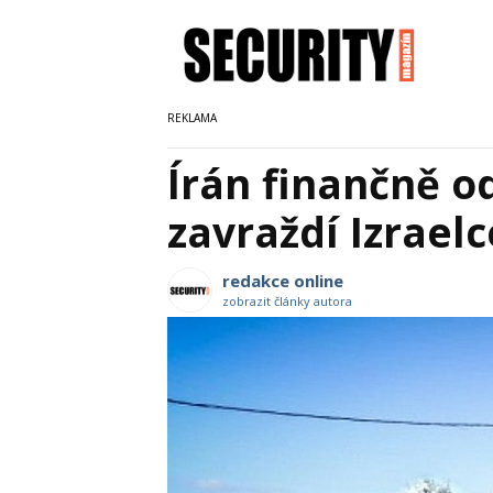
Írán finančně o
zavraždí Izraelc
redakce online
zobrazit články autora