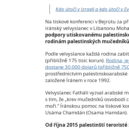
Kdo útočí v Izraeli a kdo útočí v 
Na tiskové konferenci v Bejrútu za p
íránský velvyslanec v Libanonu Moha
podpory utiskovanému palestinské
rodinám palestinských mučedníků, k
Podle velvyslance každá rodina zabit
(přibližně 175 tisíc korun).
Rodina, j
dostane 30.000 dolarů (přibližně 750 
prostřednictvím palestinskoarabské o
založené Íránem v roce 1992.
Velvyslanec Fathálí vyzval arabské mu
s tím, že „krev mučedníků osvobodí c
moři.“ Íránskou pomoc na tiskové ko
Usáma Chamdán (Osama Hamdan).
Od října 2015 palestinští teroristé 