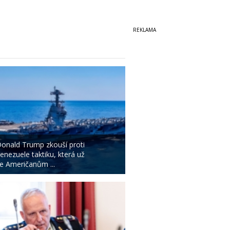
onald Trump zkouší proti
enezuele taktiku, která už
e Američanům ...