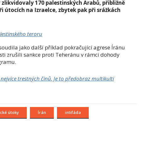
zlikvidovaly 170 palestinských Arabů, přibližně
ři útocích na Izraelce, zbytek pak při srážkách
alestinského teroru
oudila jako další příklad pokračující agrese Íránu
osti zrušili sankce proti Teheránu v rámci dohody
gramu.
ejvíce trestných činů. Je to předobraz multikulti
ické útoky
Írán
intifáda