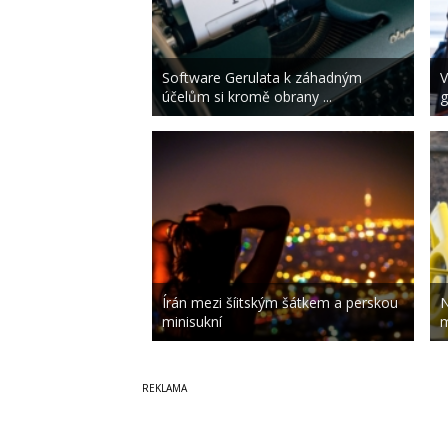
Software Gerulata k záhadným
V
účelům si kromě obrany ...
g
Írán mezi šíitským šátkem a perskou
N
minisukní
m