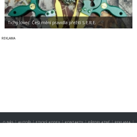
Tichý lovec: Češi mění pravidla přežití S.E.R.E.
|
|
|
|
|
|
O NÁS
AUTOŘI
ETICKÝ KODEX
KONTAKTY
PŘEDPLATNÉ
REKLAMA
GDPR