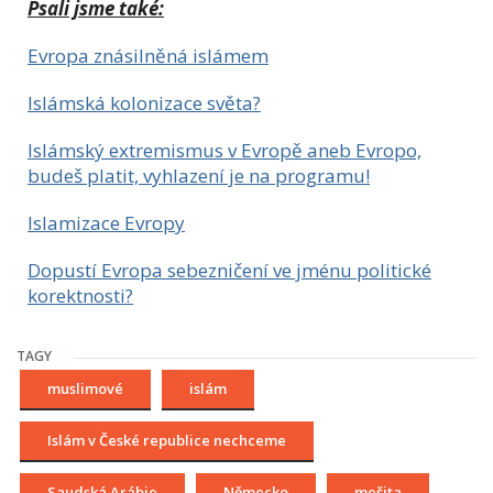
Psali jsme také:
Evropa znásilněná islámem
Islámská kolonizace světa?
Islámský extremismus v Evropě aneb Evropo,
budeš platit, vyhlazení je na programu!
Islamizace Evropy
Dopustí Evropa sebezničení ve jménu politické
korektnosti?
TAGY
muslimové
islám
Islám v České republice nechceme
Saudská Arábie
Německo
mešita