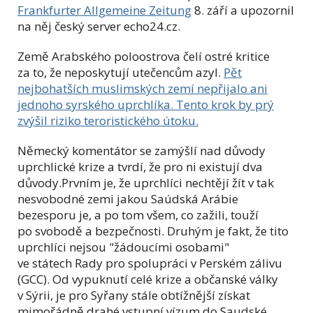
Frankfurter Allgemeine Zeitung
8. září a upozornil
na něj český server echo24.cz.
Země Arabského poloostrova čelí ostré kritice
za to, že neposkytují utečencům azyl.
Pět
nejbohatších muslimských zemí nepřijalo ani
jednoho syrského uprchlíka. Tento krok by prý
zvýšil riziko teroristického útoku.
Německý komentátor se zamýšlí nad důvody
uprchlické krize a tvrdí, že pro ni existují dva
důvody.Prvním je, že
uprchlíci nechtějí žít v tak
nesvobodné zemi jakou Saúdská Arábie
bezesporu je, a po tom všem, co zažili, touží
po svobodě a bezpečnosti. Druhým je fakt, že tito
uprchlíci nejsou "žádoucími osobami"
ve státech
Rady pro spolupráci v Perském zálivu
(GCC).
Od vypuknutí celé krize a občanské války
v Sýrii, je pro Syřany stále obtížnější získat
mimořádně drahé vstupní vízum do Saudské