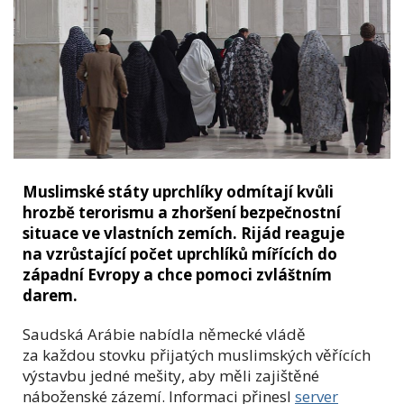
Muslimské státy uprchlíky odmítají kvůli
hrozbě terorismu a zhoršení bezpečnostní
situace ve vlastních zemích. Rijád reaguje
na vzrůstající počet uprchlíků mířících do
západní Evropy a chce pomoci zvláštním
darem.
Saudská Arábie nabídla německé vládě
za každou stovku přijatých muslimských věřících
výstavbu jedné mešity, aby měli zajištěné
náboženské zázemí. Informaci přinesl
server