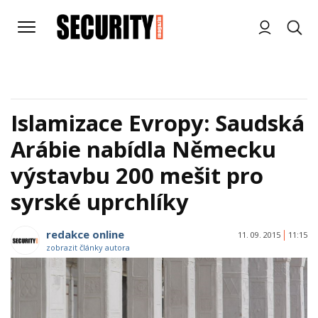
Islamizace Evropy: Saudská
Arábie nabídla Německu
výstavbu 200 mešit pro
syrské uprchlíky
redakce online
11. 09. 2015
11:15
zobrazit články autora