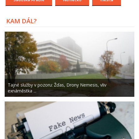
KAM DÁL?
Tajné služby v pozoru: Žďas, Drony Nemesis, vliv
exnáměstka ...