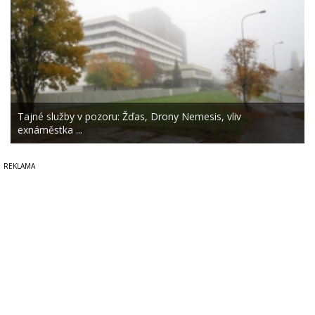
Tajné služby v pozoru: Žďas, Drony Nemesis, vliv
exnáměstka ...