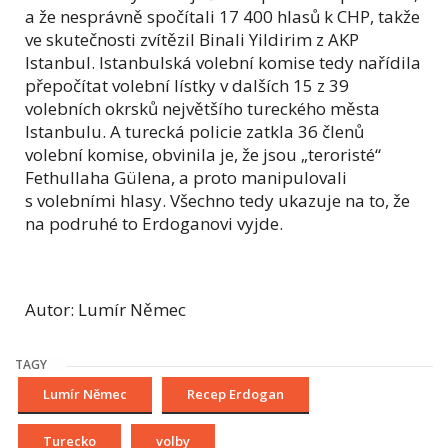
a že nesprávně spočítali 17 400 hlasů k CHP, takže
ve skutečnosti zvítězil Binali Yildirim z AKP
Istanbul. Istanbulská volební komise tedy nařídila
přepočítat volební lístky v dalších 15 z 39
volebních okrsků největšího tureckého města
Istanbulu. A turecká policie zatkla 36 členů
volební komise, obvinila je, že jsou „teroristé“
Fethullaha Gülena, a proto manipulovali
s volebními hlasy. Všechno tedy ukazuje na to, že
na podruhé to Erdoganovi vyjde.
Autor: Lumír Němec
TAGY
Lumír Němec
Recep Erdogan
Turecko
volby