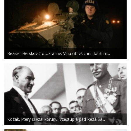
Režisér Herskovič o Ukrajině: Vinu cítí všichni dobří m...
Kozák, který si vzal korunu: vzestup a pád Rezá Šá...