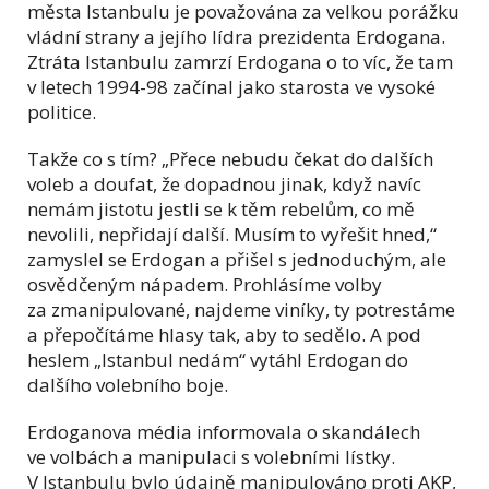
města Istanbulu je považována za velkou porážku
vládní strany a jejího lídra prezidenta Erdogana.
Ztráta Istanbulu zamrzí Erdogana o to víc, že tam
v letech 1994-98 začínal jako starosta ve vysoké
politice.
Takže co s tím? „Přece nebudu čekat do dalších
voleb a doufat, že dopadnou jinak, když navíc
nemám jistotu jestli se k těm rebelům, co mě
nevolili, nepřidají další. Musím to vyřešit hned,“
zamyslel se Erdogan a přišel s jednoduchým, ale
osvědčeným nápadem. Prohlásíme volby
za zmanipulované, najdeme viníky, ty potrestáme
a přepočítáme hlasy tak, aby to sedělo. A pod
heslem „Istanbul nedám“ vytáhl Erdogan do
dalšího volebního boje.
Erdoganova média informovala o skandálech
ve volbách a manipulaci s volebními lístky.
V Istanbulu bylo údajně manipulováno proti AKP,