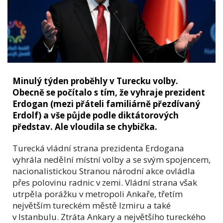
Minulý týden proběhly v Turecku volby.
Obecně se počítalo s tím, že vyhraje prezident
Erdogan (mezi přáteli familiárně přezdívaný
Erdolf) a vše půjde podle diktátorových
představ. Ale vloudila se chybička.
Turecká vládní strana prezidenta Erdogana
vyhrála nedělní místní volby a se svým spojencem,
nacionalistickou Stranou národní akce ovládla
přes polovinu radnic v zemi. Vládní strana však
utrpěla porážku v metropoli Ankaře, třetím
největším tureckém městě Izmiru a také
v Istanbulu. Ztráta Ankary a největšího tureckého