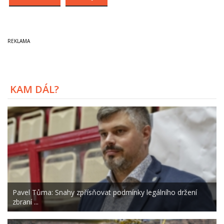
KAM DÁL?
Pavel Tůma: Snahy zpřísňovat podmínky legálního držení
zbraní ...