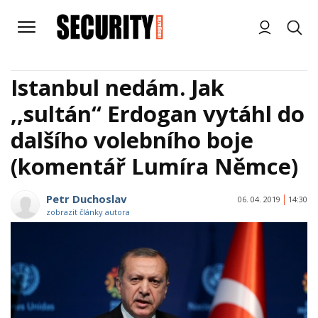
Istanbul nedám. Jak
,,sultán“ Erdogan vytáhl do
dalšího volebního boje
(komentář Lumíra Němce)
Petr Duchoslav
06. 04. 2019
14:30
zobrazit články autora