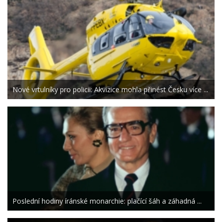
Nové vrtulníky pro policii: Akvizice mohla přinést Česku více ...
Poslední hodiny íránské monarchie: plačící šáh a záhadná ...