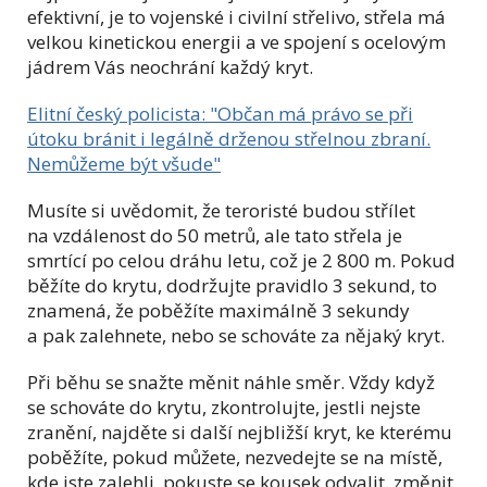
efektivní, je to vojenské i civilní střelivo, střela má
velkou kinetickou energii a ve spojení s ocelovým
jádrem Vás neochrání každý kryt.
Elitní český policista: "Občan má právo se při
útoku bránit i legálně drženou střelnou zbraní.
Nemůžeme být všude"
Musíte si uvědomit, že teroristé budou střílet
na vzdálenost do 50 metrů, ale tato střela je
smrtící po celou dráhu letu, což je 2 800 m. Pokud
běžíte do krytu, dodržujte pravidlo 3 sekund, to
znamená, že poběžíte maximálně 3 sekundy
a pak zalehnete, nebo se schováte za nějaký kryt.
Při běhu se snažte měnit náhle směr. Vždy když
se schováte do krytu, zkontrolujte, jestli nejste
zranění, najděte si další nejbližší kryt, ke kterému
poběžíte, pokud můžete, nezvedejte se na místě,
kde jste zalehli, pokuste se kousek odvalit, změnit