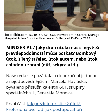
foto:
Flickr.com, (CC BY-SA 2.0), COD Newsroom
/
Central DuPage
Hospital Active Shooter Exercise at College of DuPage 2014
MINISERIÁL / Jaký druh útoku nás s největší
pravděpodobností může potkat? Bombový
útok, šílený střelec, útok autem, nebo útok
chladnou zbraní (nůž, sekyra atd.).
Naše redakce požádala o doporučení jednoho
z nejodpovědnějších -
Marcela Havláska,
bývalého příslušníka elitní 601. skupiny
speciálních sil „Generála Moravce“.
První část:
Jak přežít teroristický útok?
Profesionálové radí jak postupovat při