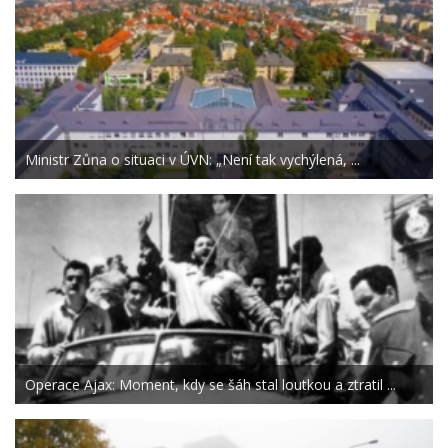
Ministr Zůna o situaci v ÚVN: „Není tak vychýlená, ...
Operace Ajax: Moment, kdy se šáh stal loutkou a ztratil ...