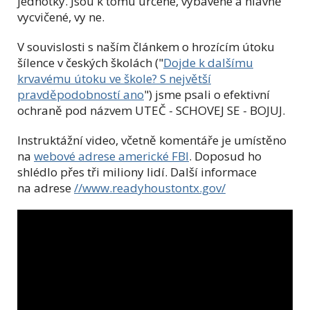
jednotky. Jsou k tomu určené, vybavené a hlavně
vycvičené, vy ne.
V souvislosti s naším článkem o hrozícím útoku
šílence v českých školách ("
Dojde k dalšímu
krvavému útoku ve škole? S největší
pravděpodobností ano
") jsme psali o efektivní
ochraně pod názvem UTEČ - SCHOVEJ SE - BOJUJ.
Instruktážní video, včetně komentáře je umístěno
na
webové adrese americké FBI
. Doposud ho
shlédlo přes tři miliony lidí. Další informace
na adrese
//www.readyhoustontx.gov/