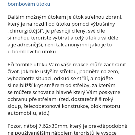
bombovém útoku
Dalším možným útokem je útok střelnou zbraní,
který je na rozdíl od útoku pomocí výbušniny
„chirurgičtější“, je přesněji cílený, své cíle
si mohou teroristé vybírat a celý útok trvá déle
a je adresnější, není tak anonymní jako je to
u bombového útoku.
Při tomhle útoku Vám vaše reakce může zachránit
život. Jakmile uslyšíte střelbu, padněte na zem,
vyhodnoťte situaci, odkud se střílí, a najděte
si nejbližší kryt směrem od střelby, za kterým
se můžete schovat a hlavně který Vám poskytne
ochranu pře střelami (zeď, dostatečně široký
sloup, železobetonová konstrukce, blok motoru
automobilu, atd.)
Pozor, náboj 7,62x39mm, který je pravděpodobně
nejpoužívanějším nábojem teroristů je vysoce