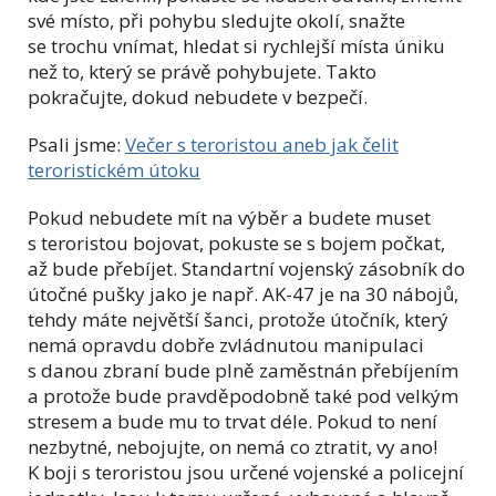
své místo, při pohybu sledujte okolí, snažte
se trochu vnímat, hledat si rychlejší místa úniku
než to, který se právě pohybujete. Takto
pokračujte, dokud nebudete v bezpečí.
Psali jsme:
Večer s teroristou aneb jak čelit
teroristickém útoku
Pokud nebudete mít na výběr a budete muset
s teroristou bojovat, pokuste se s bojem počkat,
až bude přebíjet. Standartní vojenský zásobník do
útočné pušky jako je např. AK-47 je na 30 nábojů,
tehdy máte největší šanci, protože útočník, který
nemá opravdu dobře zvládnutou manipulaci
s danou zbraní bude plně zaměstnán přebíjením
a protože bude pravděpodobně také pod velkým
stresem a bude mu to trvat déle. Pokud to není
nezbytné, nebojujte, on nemá co ztratit, vy ano!
K boji s teroristou jsou určené vojenské a policejní