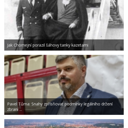
Jak Chomejní porazil šáhovy tanky kazetami
Pavel Tůma: Snahy zpřísňovat podmínky legálního držení
zbraní ...