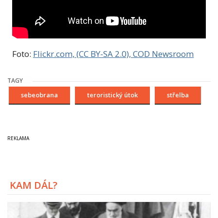
Foto:
Flickr.com, (CC BY-SA 2.0), COD Newsroom
TAGY
sebeobrana
teroristický útok
střelba
KAM DÁL?