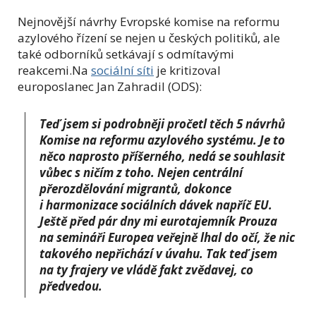
Nejnovější návrhy Evropské komise na reformu
azylového řízení se nejen u českých politiků, ale
také odborníků setkávají s odmítavými
reakcemi.Na
sociální síti
je kritizoval
europoslanec Jan Zahradil (ODS):
Teď jsem si podrobněji pročetl těch 5 návrhů
Komise na reformu azylového systému. Je to
něco naprosto příšerného, nedá se souhlasit
vůbec s ničím z toho. Nejen centrální
přerozdělování migrantů, dokonce
i harmonizace sociálních dávek napříč EU.
Ještě před pár dny mi eurotajemník Prouza
na semináři Europea veřejně lhal do očí, že nic
takového nepřichází v úvahu. Tak teď jsem
na ty frajery ve vládě fakt zvědavej, co
předvedou.