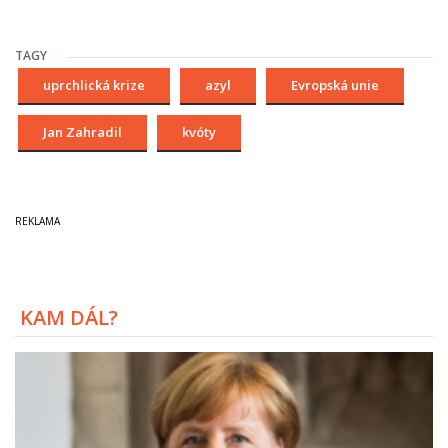
TAGY
uprchlická krize
azyl
Evropská unie
Jan Zahradil
kvóty
KAM DÁL?