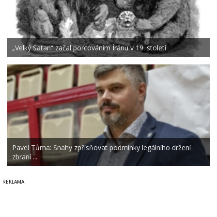
„Velký Satan“ začal porcováním Íránu v 19. století
Pavel Tůma: Snahy zpřísňovat podmínky legálního držení
zbraní ...