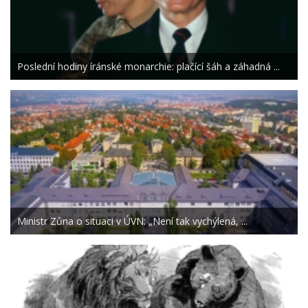
Poslední hodiny íránské monarchie: plačící šáh a záhadná ...
Ministr Zůna o situaci v ÚVN: „Není tak vychýlená, ...