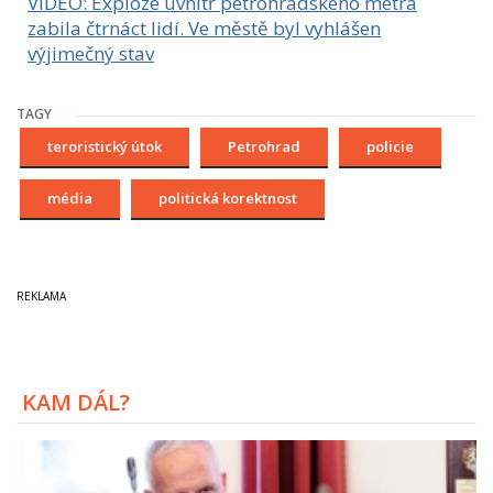
VIDEO: Exploze uvnitř petrohradského metra
zabila čtrnáct lidí. Ve městě byl vyhlášen
výjimečný stav
TAGY
teroristický útok
Petrohrad
policie
média
politická korektnost
KAM DÁL?