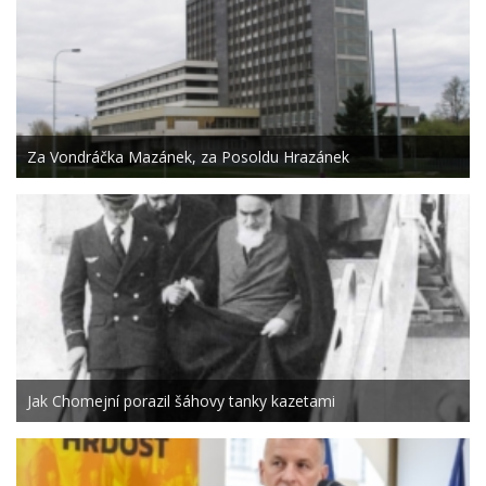
Za Vondráčka Mazánek, za Posoldu Hrazánek
Jak Chomejní porazil šáhovy tanky kazetami