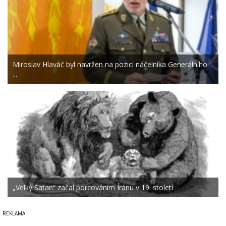
Miroslav Hlaváč byl navržen na pozici náčelníka Generálního
...
„Velký Satan“ začal porcováním Íránu v 19. století