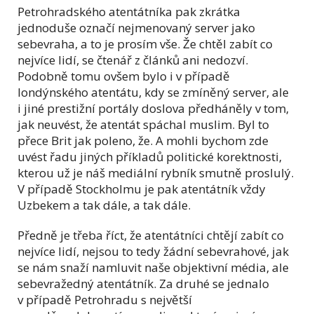
Petrohradského atentátníka pak zkrátka
jednoduše označí nejmenovaný server jako
sebevraha, a to je prosím vše. Že chtěl zabít co
nejvíce lidí, se čtenář z článků ani nedozví.
Podobně tomu ovšem bylo i v případě
londýnského atentátu, kdy se zmíněný server, ale
i jiné prestižní portály doslova předháněly v tom,
jak neuvést, že atentát spáchal muslim. Byl to
přece Brit jak poleno, že. A mohli bychom zde
uvést řadu jiných příkladů politické korektnosti,
kterou už je náš mediální rybník smutně proslulý.
V případě Stockholmu je pak atentátník vždy
Uzbekem a tak dále, a tak dále.
Předně je třeba říct, že atentátníci chtějí zabít co
nejvíce lidí, nejsou to tedy žádní sebevrahové, jak
se nám snaží namluvit naše objektivní média, ale
sebevražedný atentátník. Za druhé se jednalo
v případě Petrohradu s největší