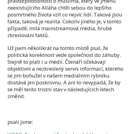
pravděpodobností o muslima, který ve jménu
neexistujícího Alláha chtěl sebou do lepšího
posmrtného života vzít co nejvíc lidí. Taková jsou
fakta, taková je realita. Cokoliv jiného je, v tomto
případě, milá mainstreamová média, hrubé
zkreslování faktů.
Už jsem několikrát na tomto místě psal, že
politická korektnost vede společnost do záhuby.
Stejně to platí i u médií. Čtenáři očekávají
objektivní a nezkreslený servis informací, kterého
se jim bohužel v našem mediálním rybníku
dostává jen poskrovnu. A ani to nevypadá, že by
se měl tento tristní stav v následujících letech
změnit.
psali jsme: