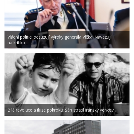
Vládní politici odsuzují výroky generála Vlčka. Navazují
na kritiku ...
Bílá revoluce a iluze pokroku: Šáh ztratil íránský venkov ...