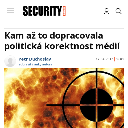
Kam až to dopracovala
politická korektnost médií
Petr Duchoslav
17. 04. 2017
09:00
zobrazit články autora