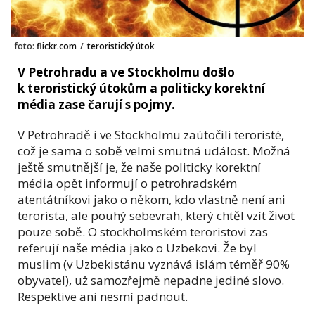
foto:
flickr.com
/
teroristický útok
V Petrohradu a ve Stockholmu došlo
k teroristický útokům a politicky korektní
média zase čarují s pojmy.
V Petrohradě i ve Stockholmu zaútočili teroristé,
což je sama o sobě velmi smutná událost. Možná
ještě smutnější je, že naše politicky korektní
média opět informují o petrohradském
atentátníkovi jako o někom, kdo vlastně není ani
terorista, ale pouhý sebevrah, který chtěl vzít život
pouze sobě. O stockholmském teroristovi zas
referují naše média jako o Uzbekovi. Že byl
muslim (v Uzbekistánu vyznává islám téměř 90%
obyvatel), už samozřejmě nepadne jediné slovo.
Respektive ani nesmí padnout.