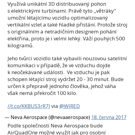
Využívá unikátní 3D distribuovaný pohon
s elektrickými turbínami. Právě tyto ,,větráky"
umožní létajícímu vozidlu optimalizovaný
vertikální vzlet a také hladké přistání. Protože stroj
s originálním a netradičním designem pohání
elektřina, proto je i velmi lehký. Váží pouhých 500
kilogramů.
Jeho tvůrci vozidlo také vybavili nouzovou satelitní
komunikaci v případě, že ve vzduchu dojde
k neočekávané události. Ve vzduchu je pak
schopen létající stroj vydržet 20 - 30 minut. Bude
určen k přepravě jednoho člověka, jehož váha
však nemá překročit 100 kilo.
//t.co/KKBUS3rR7J
via
@WIRED
— Neva Aerospace (@nevaaerospace)
18. června 2017
Podle společnosti Neva Aerospace bude
AirQuadOne možné využít jak pro osobní