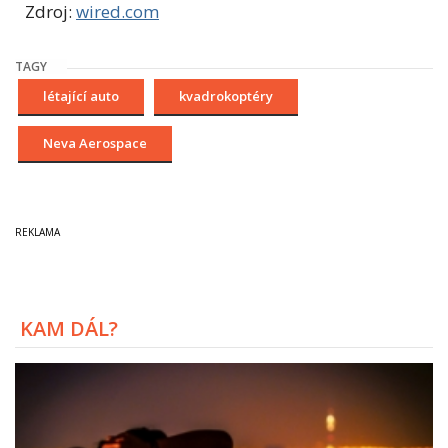
Zdroj:
wired.com
TAGY
létající auto
kvadrokoptéry
Neva Aerospace
KAM DÁL?