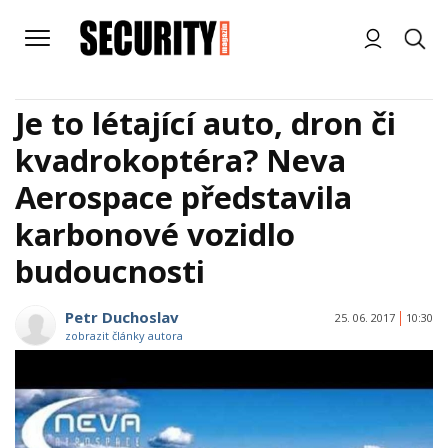
Je to létající auto, dron či
kvadrokoptéra? Neva
Aerospace představila
karbonové vozidlo
budoucnosti
Petr Duchoslav
25. 06. 2017
10:30
zobrazit články autora