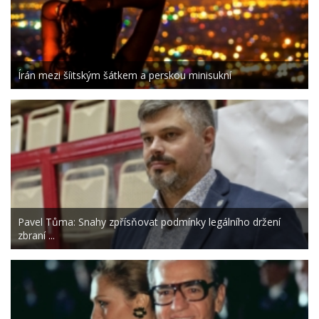
Írán mezi šíitským šátkem a perskou minisukní
Pavel Tůma: Snahy zpřísňovat podmínky legálního držení
zbraní ...