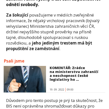
odnětí svobody.
Za šokující
považujeme v médiích zveřejněné
informace, že nějaký vrcholový pracovník (bývalý
velvyslanec) Ministerstva zahraničních věcí ČR,
držitel nejvyššího stupně prověrky na přísně
tajné, dlouhodobě spolupracoval s ruskou
rozvědkou, a
jeho jediným trestem má být
propuštění ze zaměstnání
.
Psali jsme
KOMENTÁŘ: Zrádce
na ministerstvu zahraničí
a neschopnost české
legislativy ho ...
19. 09. 2022
09:00
Důvodem pro tento postup je prý ta skutečnost, že
BIS není oprávněna shromažďovat důkazy pro