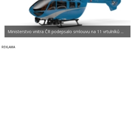
Ministerstvo vnitra ČR podepsalo smlouvu na 11 vrtulníků ...