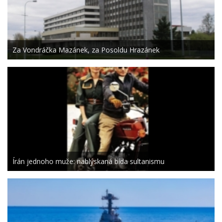
Za Vondráčka Mazánek, za Posoldu Hrazánek
Írán jednoho muže: nablýskaná bída sultanismu