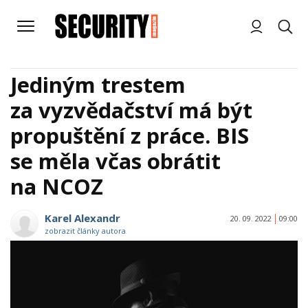
Jediným trestem
za vyzvědačství má být
propuštění z práce. BIS
se měla včas obrátit
na NCOZ
Karel Alexandr
20. 09. 2022
09:00
zobrazit články autora