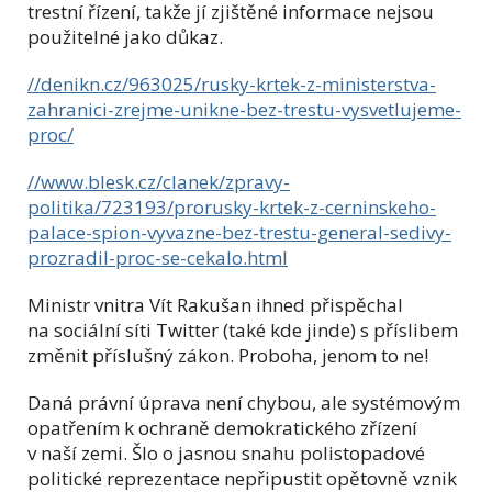
trestní řízení, takže jí zjištěné informace nejsou
použitelné jako důkaz.
//denikn.cz/963025/rusky-krtek-z-ministerstva-
zahranici-zrejme-unikne-bez-trestu-vysvetlujeme-
proc/
//www.blesk.cz/clanek/zpravy-
politika/723193/prorusky-krtek-z-cerninskeho-
palace-spion-vyvazne-bez-trestu-general-sedivy-
prozradil-proc-se-cekalo.html
Ministr vnitra Vít Rakušan ihned přispěchal
na sociální síti Twitter (také kde jinde) s příslibem
změnit příslušný zákon. Proboha, jenom to ne!
Daná právní úprava není chybou, ale systémovým
opatřením k ochraně demokratického zřízení
v naší zemi. Šlo o jasnou snahu polistopadové
politické reprezentace nepřipustit opětovně vznik