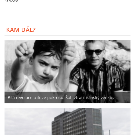
KAM DÁL?
Bílá revoluce a iluze pokroku: Šáh ztratil íránský venkov ...