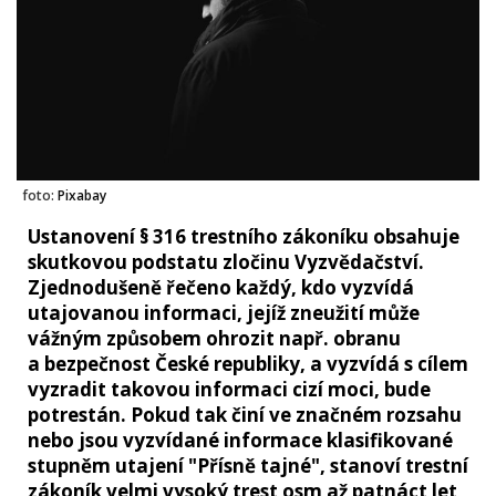
foto:
Pixabay
Ustanovení § 316 trestního zákoníku obsahuje
skutkovou podstatu zločinu Vyzvědačství.
Zjednodušeně řečeno každý, kdo vyzvídá
utajovanou informaci, jejíž zneužití může
vážným způsobem ohrozit např. obranu
a bezpečnost České republiky, a vyzvídá s cílem
vyzradit takovou informaci cizí moci, bude
potrestán. Pokud tak činí ve značném rozsahu
nebo jsou vyzvídané informace klasifikované
stupněm utajení "Přísně tajné", stanoví trestní
zákoník velmi vysoký trest osm až patnáct let