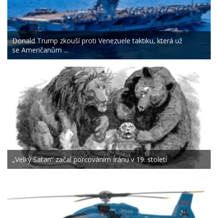
Donald Trump zkouší proti Venezuele taktiku, která už
se Američanům ...
„Velký Satan“ začal porcováním Íránu v 19. století