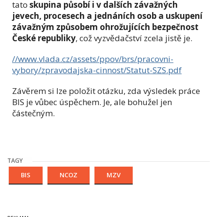
tato
skupina působí i v dalších závažných
jevech, procesech a jednáních osob a uskupení
závažným způsobem ohrožujících bezpečnost
České republiky
, což vyzvědačství zcela jistě je.
//www.vlada.cz/assets/ppov/brs/pracovni-
vybory/zpravodajska-cinnost/Statut-SZS.pdf
Závěrem si lze položit otázku, zda výsledek práce
BIS je vůbec úspěchem. Je, ale bohužel jen
částečným.
TAGY
BIS
NCOZ
MZV