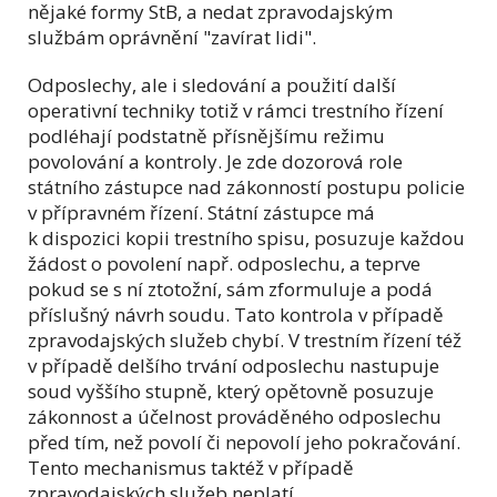
nějaké formy StB, a nedat zpravodajským
službám oprávnění "zavírat lidi".
Odposlechy, ale i sledování a použití další
operativní techniky totiž v rámci trestního řízení
podléhají podstatně přísnějšímu režimu
povolování a kontroly. Je zde dozorová role
státního zástupce nad zákonností postupu policie
v přípravném řízení. Státní zástupce má
k dispozici kopii trestního spisu, posuzuje každou
žádost o povolení např. odposlechu, a teprve
pokud se s ní ztotožní, sám zformuluje a podá
příslušný návrh soudu. Tato kontrola v případě
zpravodajských služeb chybí. V trestním řízení též
v případě delšího trvání odposlechu nastupuje
soud vyššího stupně, který opětovně posuzuje
zákonnost a účelnost prováděného odposlechu
před tím, než povolí či nepovolí jeho pokračování.
Tento mechanismus taktéž v případě
zpravodajských služeb neplatí.