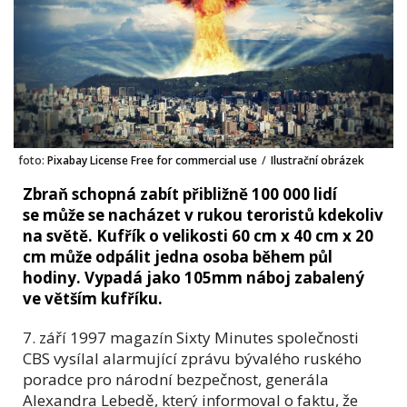
foto:
Pixabay License Free for commercial use
/
Ilustrační obrázek
Zbraň schopná zabít přibližně 100 000 lidí
se může se nacházet v rukou teroristů kdekoliv
na světě. Kufřík o velikosti 60 cm x 40 cm x 20
cm může odpálit jedna osoba během půl
hodiny. Vypadá jako 105mm náboj zabalený
ve větším kufříku.
7. září 1997 magazín Sixty Minutes společnosti
CBS vysílal alarmující zprávu bývalého ruského
poradce pro národní bezpečnost, generála
Alexandra Lebedě, který informoval o faktu, že