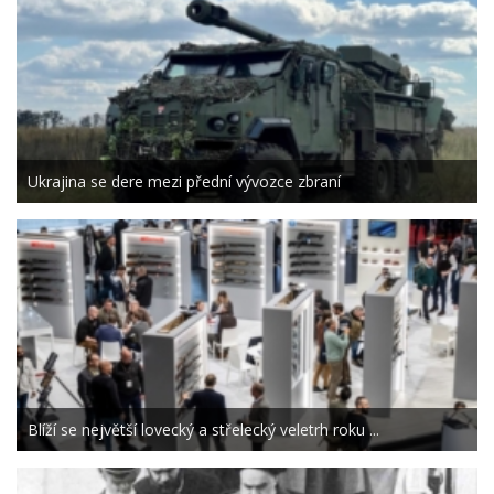
Ukrajina se dere mezi přední vývozce zbraní
Blíží se největší lovecký a střelecký veletrh roku ...