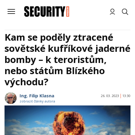
Kam se poděly ztracené
sovětské kufříkové jaderné
bomby – k teroristům,
nebo státům Blízkého
východu?
Ing. Filip Klasna
26. 03. 2023
13:30
zobrazit články autora