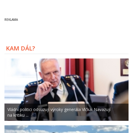
KAM DÁL?
Vládní politici odsuzují výroky generála Vlčka. Navazují
na kritiku ...