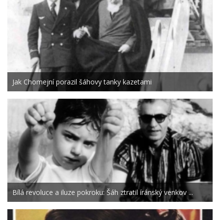
Jak Chomejní porazil šáhovy tanky kazetami
Bílá revoluce a iluze pokroku: Šáh ztratil íránský venkov ...