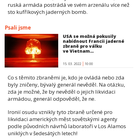
ruská armáda postrádá ve svém arzenálu více než
sto kufříkových jaderných bomb.
Psali jsme
USA se možná pokusily
nabídnout Francii jaderné
zbraně pro válku
ve Vietnam...
15. 03. 2022
10:00
Co s těmito zbraněmi je, kdo je ovládá nebo zda
byly zničeny, bývalý generál nevěděl. Na otázku,
zda je možné, že by nevěděl o jejich likvidaci
armádou, generál odpověděl, že ne.
Ironií osudu vznikly tyto zbraně určené pro
likvidaci amerických měst sovětskými agenty
podle původních návrhů laboratoří v Los Alamos
uniklých v šedesátých letech!