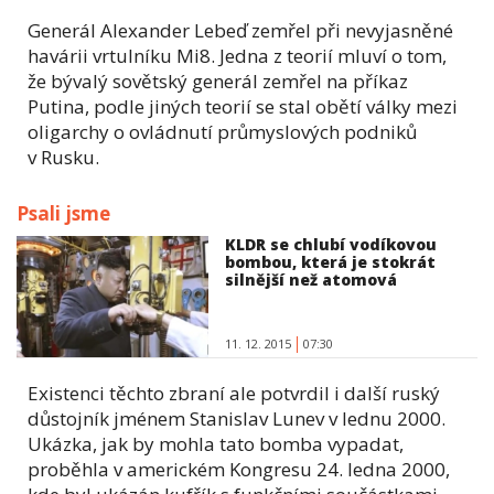
Generál Alexander Lebeď zemřel při nevyjasněné
havárii vrtulníku Mi8. Jedna z teorií mluví o tom,
že bývalý sovětský generál zemřel na příkaz
Putina, podle jiných teorií se stal obětí války mezi
oligarchy o ovládnutí průmyslových podniků
v Rusku.
Psali jsme
KLDR se chlubí vodíkovou
bombou, která je stokrát
silnější než atomová
11. 12. 2015
07:30
Existenci těchto zbraní ale potvrdil i další ruský
důstojník jménem Stanislav Lunev v lednu 2000.
Ukázka, jak by mohla tato bomba vypadat,
proběhla v americkém Kongresu 24. ledna 2000,