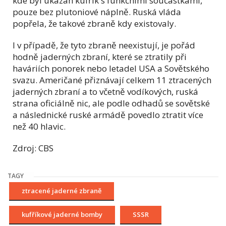
kde byl ukázán kufřík s funkčními součástkami,
pouze bez plutoniové náplně. Ruská vláda
popřela, že takové zbraně kdy existovaly.
I v případě, že tyto zbraně neexistují, je pořád
hodně jaderných zbraní, které se ztratily při
haváriích ponorek nebo letadel USA a Sovětského
svazu. Američané přiznávají celkem 11 ztracených
jaderných zbraní a to včetně vodíkových, ruská
strana oficiálně nic, ale podle odhadů se sovětské
a následnické ruské armádě povedlo ztratit více
než 40 hlavic.
Zdroj: CBS
TAGY
ztracené jaderné zbraně
kufříkové jaderné bomby
SSSR