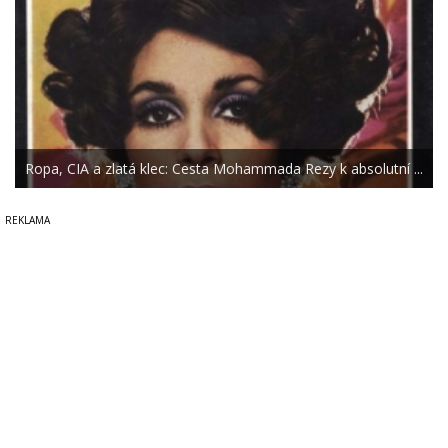
Ropa, CIA a zlatá klec: Cesta Mohammada Rezy k absolutní ...